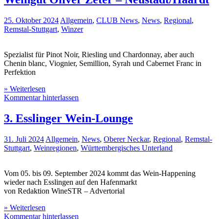
25. Oktober 2024
Allgemein
,
CLUB News
,
News
,
Regional
,
Remstal-Stuttgart
,
Winzer
Spezialist für Pinot Noir, Riesling und Chardonnay, aber auch
Chenin blanc, Viognier, Semillion, Syrah und Cabernet Franc in
Perfektion
» Weiterlesen
Kommentar hinterlassen
3. Esslinger Wein-Lounge
31. Juli 2024
Allgemein
,
News
,
Oberer Neckar
,
Regional
,
Remstal-
Stuttgart
,
Weinregionen
,
Württembergisches Unterland
Vom 05. bis 09. September 2024 kommt das Wein-Happening
wieder nach Esslingen auf den Hafenmarkt
von Redaktion WineSTR – Advertorial
» Weiterlesen
Kommentar hinterlassen