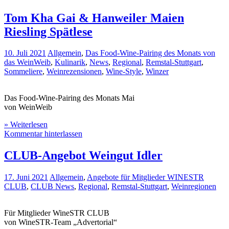
Tom Kha Gai & Hanweiler Maien
Riesling Spätlese
10. Juli 2021
Allgemein
,
Das Food-Wine-Pairing des Monats von
das WeinWeib
,
Kulinarik
,
News
,
Regional
,
Remstal-Stuttgart
,
Sommeliere
,
Weinrezensionen
,
Wine-Style
,
Winzer
Das Food-Wine-Pairing des Monats Mai
von WeinWeib
» Weiterlesen
Kommentar hinterlassen
CLUB-Angebot Weingut Idler
17. Juni 2021
Allgemein
,
Angebote für Mitglieder WINESTR
CLUB
,
CLUB News
,
Regional
,
Remstal-Stuttgart
,
Weinregionen
Für Mitglieder WineSTR CLUB
von WineSTR-Team „Advertorial“