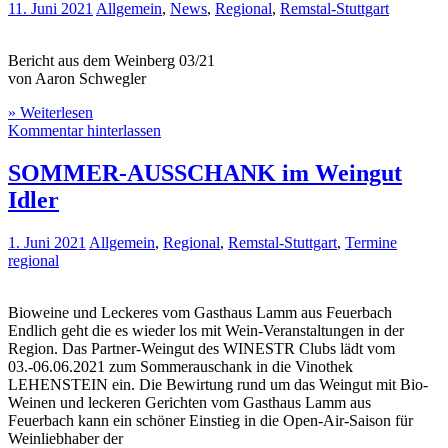
11. Juni 2021
Allgemein
,
News
,
Regional
,
Remstal-Stuttgart
Bericht aus dem Weinberg 03/21
von Aaron Schwegler
» Weiterlesen
Kommentar hinterlassen
SOMMER-AUSSCHANK im Weingut
Idler
1. Juni 2021
Allgemein
,
Regional
,
Remstal-Stuttgart
,
Termine
regional
Bioweine und Leckeres vom Gasthaus Lamm aus Feuerbach
Endlich geht die es wieder los mit Wein-Veranstaltungen in der
Region. Das Partner-Weingut des WINESTR Clubs lädt vom
03.-06.06.2021 zum Sommerauschank in die Vinothek
LEHENSTEIN ein. Die Bewirtung rund um das Weingut mit Bio-
Weinen und leckeren Gerichten vom Gasthaus Lamm aus
Feuerbach kann ein schöner Einstieg in die Open-Air-Saison für
Weinliebhaber der