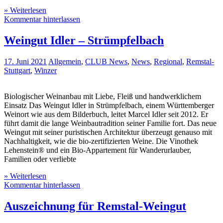
» Weiterlesen
Kommentar hinterlassen
Weingut Idler – Strümpfelbach
17. Juni 2021
Allgemein
,
CLUB News
,
News
,
Regional
,
Remstal-
Stuttgart
,
Winzer
Biologischer Weinanbau mit Liebe, Fleiß und handwerklichem
Einsatz Das Weingut Idler in Strümpfelbach, einem Württemberger
Weinort wie aus dem Bilderbuch, leitet Marcel Idler seit 2012. Er
führt damit die lange Weinbautradition seiner Familie fort. Das neue
Weingut mit seiner puristischen Architektur überzeugt genauso mit
Nachhaltigkeit, wie die bio-zertifizierten Weine. Die Vinothek
Lehenstein® und ein Bio-Appartement für Wanderurlauber,
Familien oder verliebte
» Weiterlesen
Kommentar hinterlassen
Auszeichnung für Remstal-Weingut