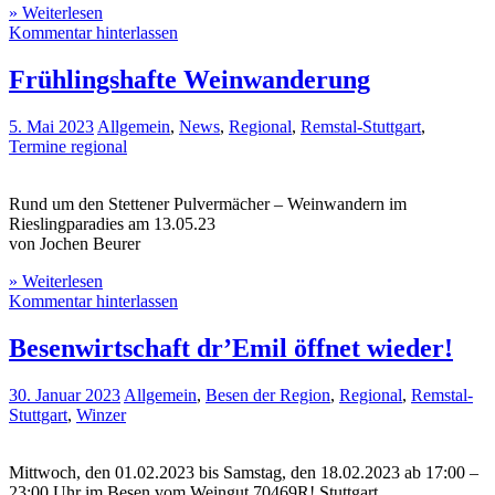
» Weiterlesen
Kommentar hinterlassen
Frühlingshafte Weinwanderung
5. Mai 2023
Allgemein
,
News
,
Regional
,
Remstal-Stuttgart
,
Termine regional
Rund um den Stettener Pulvermächer – Weinwandern im
Rieslingparadies am 13.05.23
von Jochen Beurer
» Weiterlesen
Kommentar hinterlassen
Besenwirtschaft dr’Emil öffnet wieder!
30. Januar 2023
Allgemein
,
Besen der Region
,
Regional
,
Remstal-
Stuttgart
,
Winzer
Mittwoch, den 01.02.2023 bis Samstag, den 18.02.2023 ab 17:00 –
23:00 Uhr im Besen vom Weingut 70469R! Stuttgart