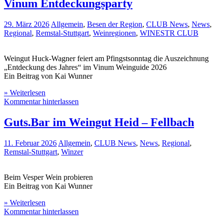
Vinum Entdeckungsparty
29. März 2026
Allgemein
,
Besen der Region
,
CLUB News
,
News
,
Regional
,
Remstal-Stuttgart
,
Weinregionen
,
WINESTR CLUB
Weingut Huck-Wagner feiert am Pfingstsonntag die Auszeichnung
„Entdeckung des Jahres“ im Vinum Weinguide 2026
Ein Beitrag von Kai Wunner
» Weiterlesen
Kommentar hinterlassen
Guts.Bar im Weingut Heid – Fellbach
11. Februar 2026
Allgemein
,
CLUB News
,
News
,
Regional
,
Remstal-Stuttgart
,
Winzer
Beim Vesper Wein probieren
Ein Beitrag von Kai Wunner
» Weiterlesen
Kommentar hinterlassen