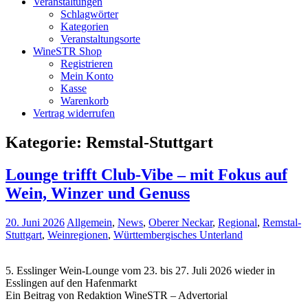
Veranstaltungen
Schlagwörter
Kategorien
Veranstaltungsorte
WineSTR Shop
Registrieren
Mein Konto
Kasse
Warenkorb
Vertrag widerrufen
Kategorie:
Remstal-Stuttgart
Lounge trifft Club-Vibe – mit Fokus auf
Wein, Winzer und Genuss
20. Juni 2026
Allgemein
,
News
,
Oberer Neckar
,
Regional
,
Remstal-
Stuttgart
,
Weinregionen
,
Württembergisches Unterland
5. Esslinger Wein-Lounge vom 23. bis 27. Juli 2026 wieder in
Esslingen auf den Hafenmarkt
Ein Beitrag von Redaktion WineSTR – Advertorial