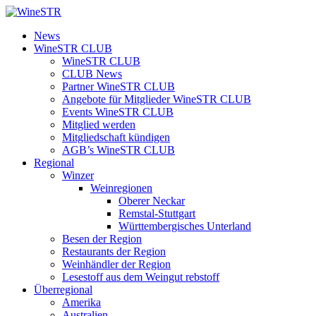
Zum
Inhalt
WineSTR
News
springen
WineSTR CLUB
WineSTR CLUB
CLUB News
Partner WineSTR CLUB
Angebote für Mitglieder WineSTR CLUB
Events WineSTR CLUB
Mitglied werden
Mitgliedschaft kündigen
AGB’s WineSTR CLUB
Regional
Winzer
Weinregionen
Oberer Neckar
Remstal-Stuttgart
Württembergisches Unterland
Besen der Region
Restaurants der Region
Weinhändler der Region
Lesestoff aus dem Weingut rebstoff
Überregional
Amerika
Australien