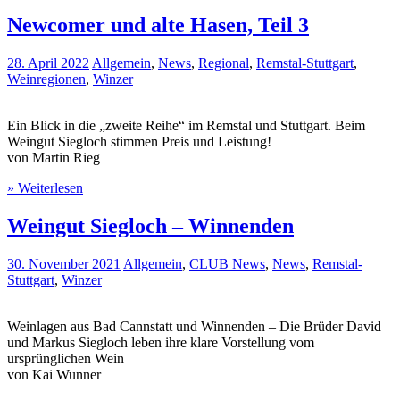
Newcomer und alte Hasen, Teil 3
28. April 2022
Allgemein
,
News
,
Regional
,
Remstal-Stuttgart
,
Weinregionen
,
Winzer
Ein Blick in die „zweite Reihe“ im Remstal und Stuttgart. Beim
Weingut Siegloch stimmen Preis und Leistung!
von Martin Rieg
» Weiterlesen
Weingut Siegloch – Winnenden
30. November 2021
Allgemein
,
CLUB News
,
News
,
Remstal-
Stuttgart
,
Winzer
Weinlagen aus Bad Cannstatt und Winnenden – Die Brüder David
und Markus Siegloch leben ihre klare Vorstellung vom
ursprünglichen Wein
von Kai Wunner