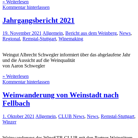
» Weiterlesen
Kommentar hinterlassen
Jahrgangsbericht 2021
19. November 2021
Allgemein
,
Bericht aus dem Weinberg
,
News
,
Regional
,
Remstal-Stuttgart
,
Winemaking
Weingut Albrecht Schwegler informiert über das abgelaufene Jahr
und die Aussicht auf die Weinqualität
von Aaron Schwegler
» Weiterlesen
Kommentar hinterlassen
Weinwanderung von Weinstadt nach
Fellbach
1. Oktober 2021
Allgemein
,
CLUB News
,
News
,
Remstal-Stuttgart
,
Winzer
Weinwanderung des WineSTR CLUB mit den Partner-Weingütern