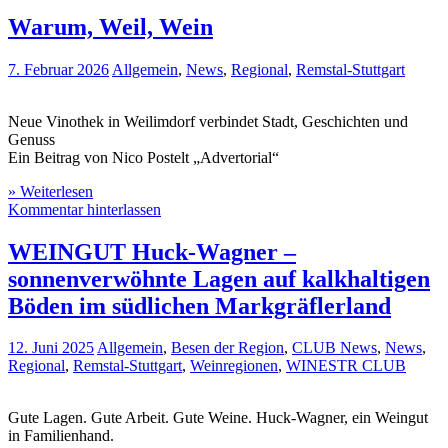
Warum, Weil, Wein
7. Februar 2026
Allgemein
,
News
,
Regional
,
Remstal-Stuttgart
Neue Vinothek in Weilimdorf verbindet Stadt, Geschichten und
Genuss
Ein Beitrag von Nico Postelt „Advertorial“
» Weiterlesen
Kommentar hinterlassen
WEINGUT Huck-Wagner –
sonnenverwöhnte Lagen auf kalkhaltigen
Böden im südlichen Markgräflerland
12. Juni 2025
Allgemein
,
Besen der Region
,
CLUB News
,
News
,
Regional
,
Remstal-Stuttgart
,
Weinregionen
,
WINESTR CLUB
Gute Lagen. Gute Arbeit. Gute Weine. Huck-Wagner, ein Weingut
in Familienhand.