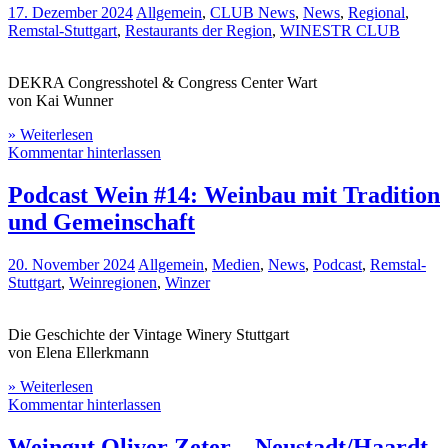
17. Dezember 2024
Allgemein
,
CLUB News
,
News
,
Regional
,
Remstal-Stuttgart
,
Restaurants der Region
,
WINESTR CLUB
DEKRA Congresshotel & Congress Center Wart
von Kai Wunner
» Weiterlesen
Kommentar hinterlassen
Podcast Wein #14: Weinbau mit Tradition
und Gemeinschaft
20. November 2024
Allgemein
,
Medien
,
News
,
Podcast
,
Remstal-
Stuttgart
,
Weinregionen
,
Winzer
Die Geschichte der Vintage Winery Stuttgart
von Elena Ellerkmann
» Weiterlesen
Kommentar hinterlassen
Weingut Oliver Zeter – Neustadt/Haardt