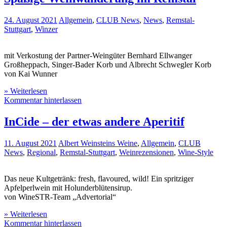
24. August 2021
Allgemein
,
CLUB News
,
News
,
Remstal-
Stuttgart
,
Winzer
mit Verkostung der Partner-Weingüter Bernhard Ellwanger
Großheppach, Singer-Bader Korb und Albrecht Schwegler Korb
von Kai Wunner
» Weiterlesen
Kommentar hinterlassen
InCide – der etwas andere Aperitif
11. August 2021
Albert Weinsteins Weine
,
Allgemein
,
CLUB
News
,
Regional
,
Remstal-Stuttgart
,
Weinrezensionen
,
Wine-Style
Das neue Kultgetränk: fresh, flavoured, wild! Ein spritziger
Apfelperlwein mit Holunderblütensirup.
von WineSTR-Team „Advertorial“
» Weiterlesen
Kommentar hinterlassen