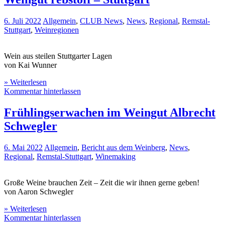
6. Juli 2022
Allgemein
,
CLUB News
,
News
,
Regional
,
Remstal-
Stuttgart
,
Weinregionen
Wein aus steilen Stuttgarter Lagen
von Kai Wunner
» Weiterlesen
Kommentar hinterlassen
Frühlingserwachen im Weingut Albrecht
Schwegler
6. Mai 2022
Allgemein
,
Bericht aus dem Weinberg
,
News
,
Regional
,
Remstal-Stuttgart
,
Winemaking
Große Weine brauchen Zeit – Zeit die wir ihnen gerne geben!
von Aaron Schwegler
» Weiterlesen
Kommentar hinterlassen