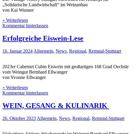
„Solidarische Landwirtschaft“ im Weinanbau
von Kai Wunner
» Weiterlesen
Kommentar hinterlassen
Erfolgreiche Eiswein-Lese
16. Januar 2024
Allgemein
,
News
,
Regional
,
Remstal-Stuttgart
2023er Cabernet Cubin Eiswein mit großartigen 168 Grad Oechsle
vom Weingut Bernhard Ellwanger
von Yvonne Ellwanger
» Weiterlesen
Kommentar hinterlassen
WEIN, GESANG & KULINARIK
26. Oktober 2023
Allgemein
,
News
,
Regional
,
Remstal-Stuttgart
Vielseitiges Aktions-Wochenende im Weingut Bernhard Ellwanger