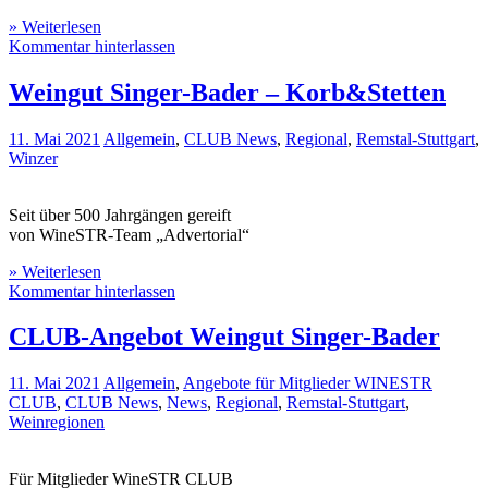
» Weiterlesen
Kommentar hinterlassen
Weingut Singer-Bader – Korb&Stetten
11. Mai 2021
Allgemein
,
CLUB News
,
Regional
,
Remstal-Stuttgart
,
Winzer
Seit über 500 Jahrgängen gereift
von WineSTR-Team „Advertorial“
» Weiterlesen
Kommentar hinterlassen
CLUB-Angebot Weingut Singer-Bader
11. Mai 2021
Allgemein
,
Angebote für Mitglieder WINESTR
CLUB
,
CLUB News
,
News
,
Regional
,
Remstal-Stuttgart
,
Weinregionen
Für Mitglieder WineSTR CLUB