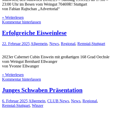
23:00 Uhr im Besen vom Weingut 70469R! Stuttgart
von Fabian Rajtschan „Advertorial“
» Weiterlesen
Kommentar hinterlassen
Erfolgreiche Eisweinlese
22. Februar 2025
Allgemein
,
News
,
Regional
,
Remstal-Stuttgart
2023er Cabernet Cubin Eiswein mit großartigen 168 Grad Oechsle
vom Weingut Bernhard Ellwanger
von Yvonne Ellwanger
» Weiterlesen
Kommentar hinterlassen
Junges Schwaben Präsentation
6. Februar 2025
Allgemein
,
CLUB News
,
News
,
Regional
,
Remstal-Stuttgart
,
Winzer