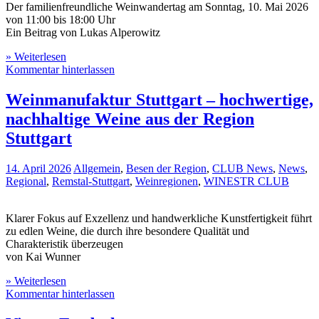
Der familienfreundliche Weinwandertag am Sonntag, 10. Mai 2026
von 11:00 bis 18:00 Uhr
Ein Beitrag von Lukas Alperowitz
» Weiterlesen
Kommentar hinterlassen
Weinmanufaktur Stuttgart – hochwertige,
nachhaltige Weine aus der Region
Stuttgart
14. April 2026
Allgemein
,
Besen der Region
,
CLUB News
,
News
,
Regional
,
Remstal-Stuttgart
,
Weinregionen
,
WINESTR CLUB
Klarer Fokus auf Exzellenz und handwerkliche Kunstfertigkeit führt
zu edlen Weine, die durch ihre besondere Qualität und
Charakteristik überzeugen
von Kai Wunner
» Weiterlesen
Kommentar hinterlassen