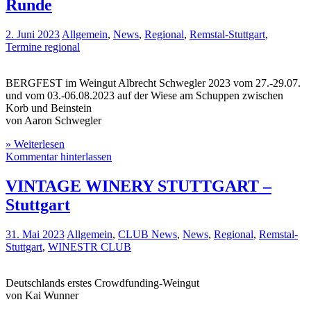
Runde
2. Juni 2023
Allgemein
,
News
,
Regional
,
Remstal-Stuttgart
,
Termine regional
BERGFEST im Weingut Albrecht Schwegler 2023 vom 27.-29.07.
und vom 03.-06.08.2023 auf der Wiese am Schuppen zwischen
Korb und Beinstein
von Aaron Schwegler
» Weiterlesen
Kommentar hinterlassen
VINTAGE WINERY STUTTGART –
Stuttgart
31. Mai 2023
Allgemein
,
CLUB News
,
News
,
Regional
,
Remstal-
Stuttgart
,
WINESTR CLUB
Deutschlands erstes Crowdfunding-Weingut
von Kai Wunner