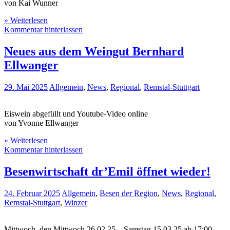
von Kai Wunner
» Weiterlesen
Kommentar hinterlassen
Neues aus dem Weingut Bernhard
Ellwanger
29. Mai 2025
Allgemein
,
News
,
Regional
,
Remstal-Stuttgart
Eiswein abgefüllt und Youtube-Video online
von Yvonne Ellwanger
» Weiterlesen
Kommentar hinterlassen
Besenwirtschaft dr’Emil öffnet wieder!
24. Februar 2025
Allgemein
,
Besen der Region
,
News
,
Regional
,
Remstal-Stuttgart
,
Winzer
Mittwoch, den Mittwoch 26.02.25 – Samstag 15.03.25 ab 17:00 –