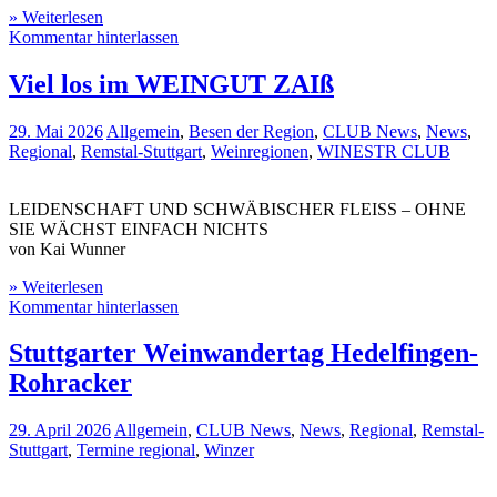
» Weiterlesen
Kommentar hinterlassen
Viel los im WEINGUT ZAIß
29. Mai 2026
Allgemein
,
Besen der Region
,
CLUB News
,
News
,
Regional
,
Remstal-Stuttgart
,
Weinregionen
,
WINESTR CLUB
LEIDENSCHAFT UND SCHWÄBISCHER FLEISS – OHNE
SIE WÄCHST EINFACH NICHTS
von Kai Wunner
» Weiterlesen
Kommentar hinterlassen
Stuttgarter Weinwandertag Hedelfingen-
Rohracker
29. April 2026
Allgemein
,
CLUB News
,
News
,
Regional
,
Remstal-
Stuttgart
,
Termine regional
,
Winzer