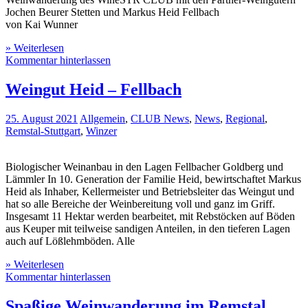
Jochen Beurer Stetten und Markus Heid Fellbach
von Kai Wunner
» Weiterlesen
Kommentar hinterlassen
Weingut Heid – Fellbach
25. August 2021
Allgemein
,
CLUB News
,
News
,
Regional
,
Remstal-Stuttgart
,
Winzer
Biologischer Weinanbau in den Lagen Fellbacher Goldberg und
Lämmler In 10. Generation der Familie Heid, bewirtschaftet Markus
Heid als Inhaber, Kellermeister und Betriebsleiter das Weingut und
hat so alle Bereiche der Weinbereitung voll und ganz im Griff.
Insgesamt 11 Hektar werden bearbeitet, mit Rebstöcken auf Böden
aus Keuper mit teilweise sandigen Anteilen, in den tieferen Lagen
auch auf Lößlehmböden. Alle
» Weiterlesen
Kommentar hinterlassen
Spaßige Weinwanderung im Remstal