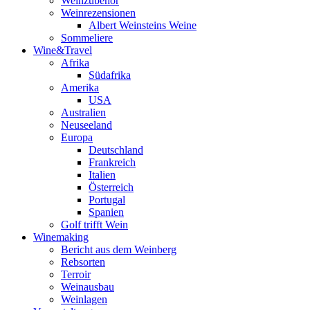
Weinzubehör
Weinrezensionen
Albert Weinsteins Weine
Sommeliere
Wine&Travel
Afrika
Südafrika
Amerika
USA
Australien
Neuseeland
Europa
Deutschland
Frankreich
Italien
Österreich
Portugal
Spanien
Golf trifft Wein
Winemaking
Bericht aus dem Weinberg
Rebsorten
Terroir
Weinausbau
Weinlagen