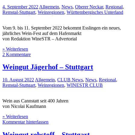
4. September 2022
Allgemein
,
News
,
Oberer Neckar
,
Regional
,
Remstal-Stuttgart
,
Weinregionen
,
Württembergisches Unterland
Vom 9. bis 11. September 2022 bekommt Esslingen ein neues,
jährliches Wein-Fest auf dem Hafenmarkt
von Redaktion WineSTR – Advertorial
» Weiterlesen
2 Kommentare
Weingut Jägerhof – Stuttgart
10. August 2022
Allgemein
,
CLUB News
,
News
,
Regional
,
Remstal-Stuttgart
,
Weinregionen
,
WINESTR CLUB
Wein aus Cannstatt seit 400 Jahren
von Nicolai Kaufmann
» Weiterlesen
Kommentar hinterlassen
Weingut rebstoff – Stuttgart