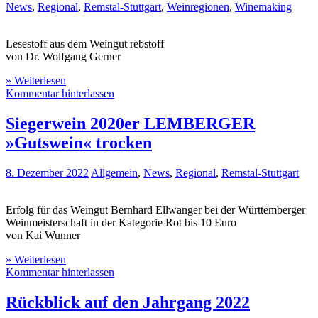
News
,
Regional
,
Remstal-Stuttgart
,
Weinregionen
,
Winemaking
Lesestoff aus dem Weingut rebstoff
von Dr. Wolfgang Gerner
» Weiterlesen
Kommentar hinterlassen
Siegerwein 2020er LEMBERGER
»Gutswein« trocken
8. Dezember 2022
Allgemein
,
News
,
Regional
,
Remstal-Stuttgart
Erfolg für das Weingut Bernhard Ellwanger bei der Württemberger
Weinmeisterschaft in der Kategorie Rot bis 10 Euro
von Kai Wunner
» Weiterlesen
Kommentar hinterlassen
Rückblick auf den Jahrgang 2022