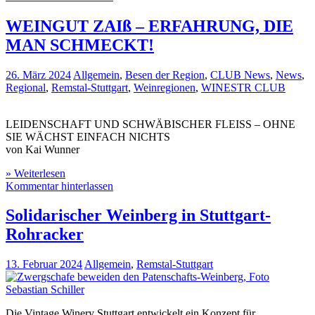
WEINGUT ZAIß – ERFAHRUNG, DIE
MAN SCHMECKT!
26. März 2024
Allgemein
,
Besen der Region
,
CLUB News
,
News
,
Regional
,
Remstal-Stuttgart
,
Weinregionen
,
WINESTR CLUB
LEIDENSCHAFT UND SCHWÄBISCHER FLEISS – OHNE
SIE WÄCHST EINFACH NICHTS
von Kai Wunner
» Weiterlesen
Kommentar hinterlassen
Solidarischer Weinberg in Stuttgart-
Rohracker
13. Februar 2024
Allgemein
,
Remstal-Stuttgart
Die Vintage Winery Stuttgart entwickelt ein Konzept für