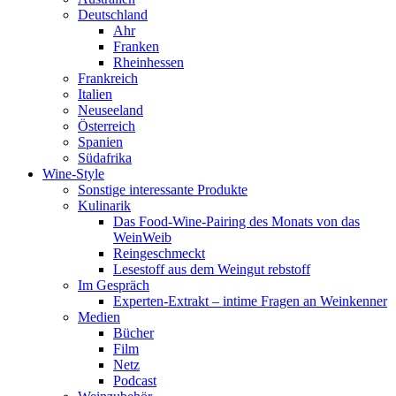
Deutschland
Ahr
Franken
Rheinhessen
Frankreich
Italien
Neuseeland
Österreich
Spanien
Südafrika
Wine-Style
Sonstige interessante Produkte
Kulinarik
Das Food-Wine-Pairing des Monats von das
WeinWeib
Reingeschmeckt
Lesestoff aus dem Weingut rebstoff
Im Gespräch
Experten-Extrakt – intime Fragen an Weinkenner
Medien
Bücher
Film
Netz
Podcast