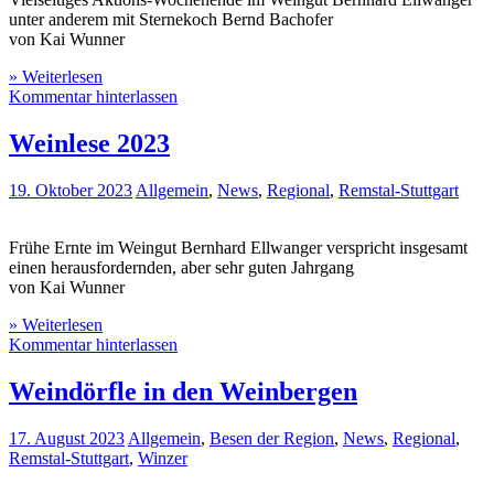
unter anderem mit Sternekoch Bernd Bachofer
von Kai Wunner
» Weiterlesen
Kommentar hinterlassen
Weinlese 2023
19. Oktober 2023
Allgemein
,
News
,
Regional
,
Remstal-Stuttgart
Frühe Ernte im Weingut Bernhard Ellwanger verspricht insgesamt
einen herausfordernden, aber sehr guten Jahrgang
von Kai Wunner
» Weiterlesen
Kommentar hinterlassen
Weindörfle in den Weinbergen
17. August 2023
Allgemein
,
Besen der Region
,
News
,
Regional
,
Remstal-Stuttgart
,
Winzer