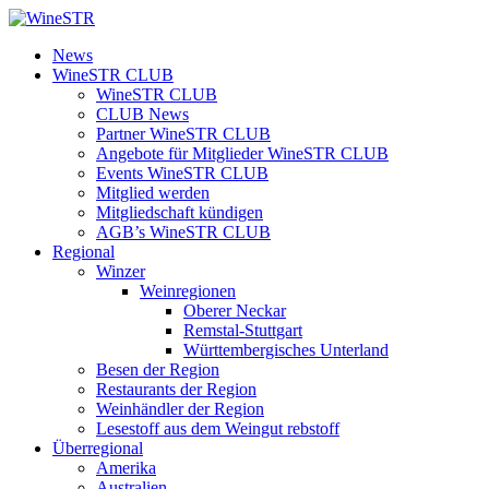
Zum
Inhalt
WineSTR
News
springen
WineSTR CLUB
WineSTR CLUB
CLUB News
Partner WineSTR CLUB
Angebote für Mitglieder WineSTR CLUB
Events WineSTR CLUB
Mitglied werden
Mitgliedschaft kündigen
AGB’s WineSTR CLUB
Regional
Winzer
Weinregionen
Oberer Neckar
Remstal-Stuttgart
Württembergisches Unterland
Besen der Region
Restaurants der Region
Weinhändler der Region
Lesestoff aus dem Weingut rebstoff
Überregional
Amerika
Australien