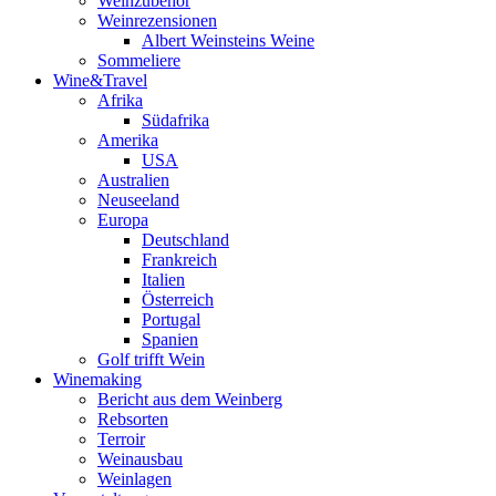
Weinzubehör
Weinrezensionen
Albert Weinsteins Weine
Sommeliere
Wine&Travel
Afrika
Südafrika
Amerika
USA
Australien
Neuseeland
Europa
Deutschland
Frankreich
Italien
Österreich
Portugal
Spanien
Golf trifft Wein
Winemaking
Bericht aus dem Weinberg
Rebsorten
Terroir
Weinausbau
Weinlagen