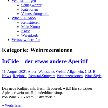
Veranstaltungen
Schlagwörter
Kategorien
Veranstaltungsorte
WineSTR Shop
Registrieren
Mein Konto
Kasse
Warenkorb
Vertrag widerrufen
Kategorie:
Weinrezensionen
InCide – der etwas andere Aperitif
11. August 2021
Albert Weinsteins Weine
,
Allgemein
,
CLUB
News
,
Regional
,
Remstal-Stuttgart
,
Weinrezensionen
,
Wine-Style
Das neue Kultgetränk: fresh, flavoured, wild! Ein spritziger
Apfelperlwein mit Holunderblütensirup.
von WineSTR-Team „Advertorial“
» Weiterlesen