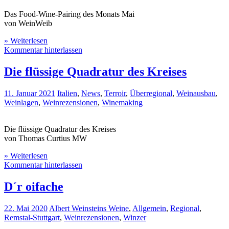
Das Food-Wine-Pairing des Monats Mai
von WeinWeib
» Weiterlesen
Kommentar hinterlassen
Die flüssige Quadratur des Kreises
11. Januar 2021
Italien
,
News
,
Terroir
,
Überregional
,
Weinausbau
,
Weinlagen
,
Weinrezensionen
,
Winemaking
Die flüssige Quadratur des Kreises
von Thomas Curtius MW
» Weiterlesen
Kommentar hinterlassen
D´r oifache
22. Mai 2020
Albert Weinsteins Weine
,
Allgemein
,
Regional
,
Remstal-Stuttgart
,
Weinrezensionen
,
Winzer