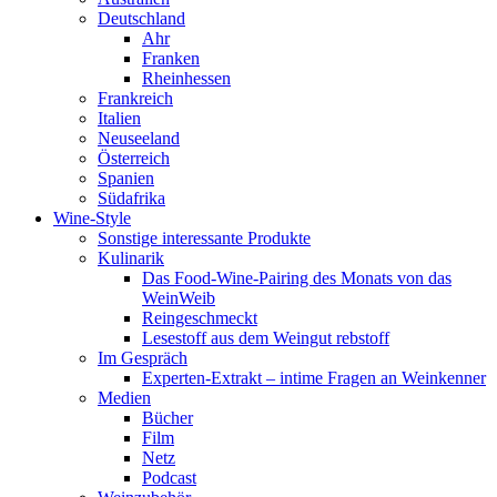
Deutschland
Ahr
Franken
Rheinhessen
Frankreich
Italien
Neuseeland
Österreich
Spanien
Südafrika
Wine-Style
Sonstige interessante Produkte
Kulinarik
Das Food-Wine-Pairing des Monats von das
WeinWeib
Reingeschmeckt
Lesestoff aus dem Weingut rebstoff
Im Gespräch
Experten-Extrakt – intime Fragen an Weinkenner
Medien
Bücher
Film
Netz
Podcast