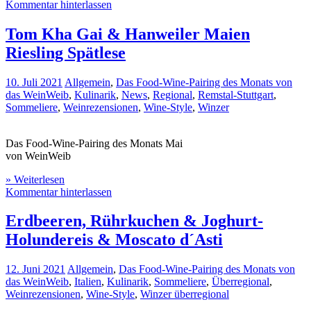
Kommentar hinterlassen
Tom Kha Gai & Hanweiler Maien
Riesling Spätlese
10. Juli 2021
Allgemein
,
Das Food-Wine-Pairing des Monats von
das WeinWeib
,
Kulinarik
,
News
,
Regional
,
Remstal-Stuttgart
,
Sommeliere
,
Weinrezensionen
,
Wine-Style
,
Winzer
Das Food-Wine-Pairing des Monats Mai
von WeinWeib
» Weiterlesen
Kommentar hinterlassen
Erdbeeren, Rührkuchen & Joghurt-
Holundereis & Moscato d´Asti
12. Juni 2021
Allgemein
,
Das Food-Wine-Pairing des Monats von
das WeinWeib
,
Italien
,
Kulinarik
,
Sommeliere
,
Überregional
,
Weinrezensionen
,
Wine-Style
,
Winzer überregional