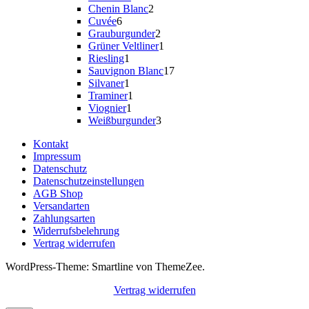
Produkt
2
Chenin Blanc
2
6
Produkte
Cuvée
6
Produkte
2
Grauburgunder
2
Produkte
1
Grüner Veltliner
1
1
Produkt
Riesling
1
Produkt
17
Sauvignon Blanc
17
1
Produkte
Silvaner
1
Produkt
1
Traminer
1
1
Produkt
Viognier
1
Produkt
3
Weißburgunder
3
Produkte
Kontakt
Impressum
Datenschutz
Datenschutzeinstellungen
AGB Shop
Versandarten
Zahlungsarten
Widerrufsbelehrung
Vertrag widerrufen
WordPress-Theme: Smartline von ThemeZee.
Vertrag widerrufen