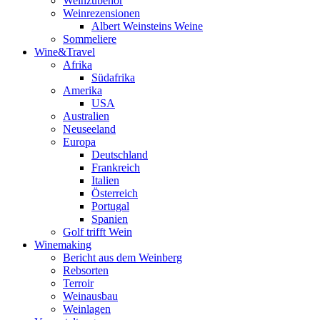
Weinzubehör
Weinrezensionen
Albert Weinsteins Weine
Sommeliere
Wine&Travel
Afrika
Südafrika
Amerika
USA
Australien
Neuseeland
Europa
Deutschland
Frankreich
Italien
Österreich
Portugal
Spanien
Golf trifft Wein
Winemaking
Bericht aus dem Weinberg
Rebsorten
Terroir
Weinausbau
Weinlagen