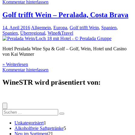
Kommentar hinterlassen
Golf trifft Wein – Peralada, Costa Brava
14. April 2016
Allgemein
,
Europa
,
Golf trifft Wein
,
Spanien
,
Spanien
,
Überregional
,
Wine&Travel
Hotel Peralada Wine Spa & Golf – Golf, Wein, Hotel und Casino
von Kai Wunner
» Weiterlesen
Kommentar hinterlassen
WineSTR wird präsentiert von:
Suche
nach:
1
Unkategorisiert
1
Produkt
5
Alkoholfreie Saftgetränke
5
21
Produkte
Neu im Sortiment
21