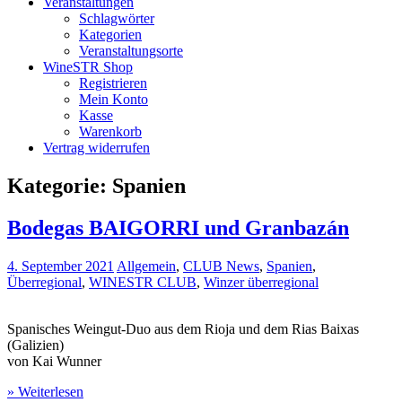
Veranstaltungen
Schlagwörter
Kategorien
Veranstaltungsorte
WineSTR Shop
Registrieren
Mein Konto
Kasse
Warenkorb
Vertrag widerrufen
Kategorie:
Spanien
Bodegas BAIGORRI und Granbazán
4. September 2021
Allgemein
,
CLUB News
,
Spanien
,
Überregional
,
WINESTR CLUB
,
Winzer überregional
Spanisches Weingut-Duo aus dem Rioja und dem Rias Baixas
(Galizien)
von Kai Wunner
» Weiterlesen