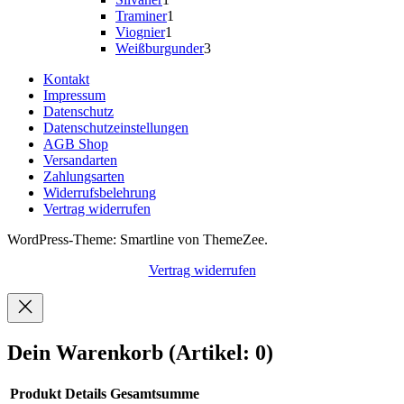
Produkt
1
Traminer
1
1
Produkt
Viognier
1
Produkt
3
Weißburgunder
3
Produkte
Kontakt
Impressum
Datenschutz
Datenschutzeinstellungen
AGB Shop
Versandarten
Zahlungsarten
Widerrufsbelehrung
Vertrag widerrufen
WordPress-Theme: Smartline von ThemeZee.
Vertrag widerrufen
Dein Warenkorb
(Artikel: 0)
Produkt
Details
Gesamtsumme