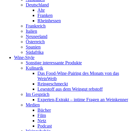
Deutschland
Ahr
Franken
Rheinhessen
Frankreich
Italien
Neuseeland
Österreich
Spanien
Südafrika
Wine-Style
Sonstige interessante Produkte
Kulinarik
Das Food-Wine-Pairing des Monats von das
WeinWeib
Reingeschmeckt
Lesestoff aus dem Weingut rebstoff
Im Gespräch
Experten-Extrakt – intime Fragen an Weinkenner
Medien
Bücher
Film
Netz
Podcast