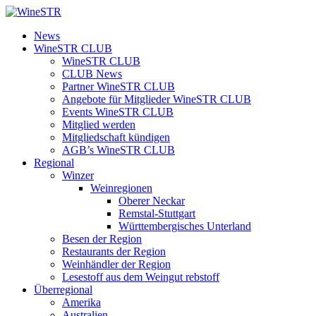
Zum
Inhalt
WineSTR
News
springen
WineSTR CLUB
WineSTR CLUB
CLUB News
Partner WineSTR CLUB
Angebote für Mitglieder WineSTR CLUB
Events WineSTR CLUB
Mitglied werden
Mitgliedschaft kündigen
AGB’s WineSTR CLUB
Regional
Winzer
Weinregionen
Oberer Neckar
Remstal-Stuttgart
Württembergisches Unterland
Besen der Region
Restaurants der Region
Weinhändler der Region
Lesestoff aus dem Weingut rebstoff
Überregional
Amerika
Australien