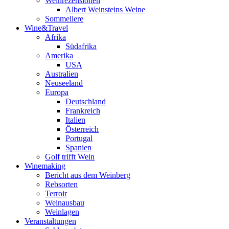
Weinrezensionen
Albert Weinsteins Weine
Sommeliere
Wine&Travel
Afrika
Südafrika
Amerika
USA
Australien
Neuseeland
Europa
Deutschland
Frankreich
Italien
Österreich
Portugal
Spanien
Golf trifft Wein
Winemaking
Bericht aus dem Weinberg
Rebsorten
Terroir
Weinausbau
Weinlagen
Veranstaltungen