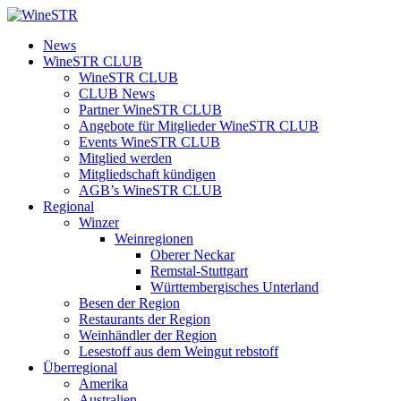
Zum
Inhalt
WineSTR
News
springen
WineSTR CLUB
WineSTR CLUB
CLUB News
Partner WineSTR CLUB
Angebote für Mitglieder WineSTR CLUB
Events WineSTR CLUB
Mitglied werden
Mitgliedschaft kündigen
AGB’s WineSTR CLUB
Regional
Winzer
Weinregionen
Oberer Neckar
Remstal-Stuttgart
Württembergisches Unterland
Besen der Region
Restaurants der Region
Weinhändler der Region
Lesestoff aus dem Weingut rebstoff
Überregional
Amerika
Australien