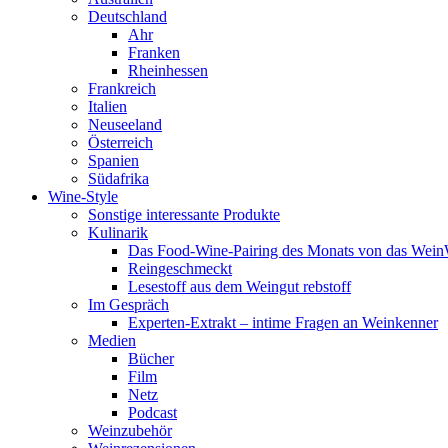
Deutschland
Ahr
Franken
Rheinhessen
Frankreich
Italien
Neuseeland
Österreich
Spanien
Südafrika
Wine-Style
Sonstige interessante Produkte
Kulinarik
Das Food-Wine-Pairing des Monats von das Wei
Reingeschmeckt
Lesestoff aus dem Weingut rebstoff
Im Gespräch
Experten-Extrakt – intime Fragen an Weinkenner
Medien
Bücher
Film
Netz
Podcast
Weinzubehör