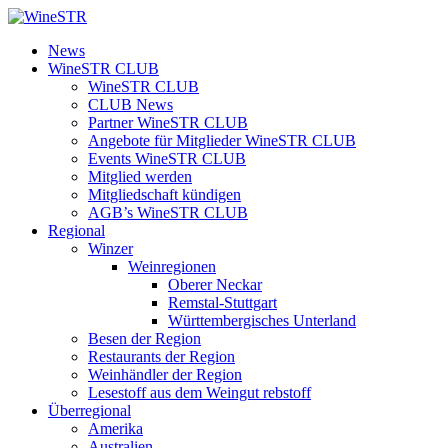
Zum
Inhalt
WineSTR
News
springen
WineSTR CLUB
WineSTR CLUB
CLUB News
Partner WineSTR CLUB
Angebote für Mitglieder WineSTR CLUB
Events WineSTR CLUB
Mitglied werden
Mitgliedschaft kündigen
AGB’s WineSTR CLUB
Regional
Winzer
Weinregionen
Oberer Neckar
Remstal-Stuttgart
Württembergisches Unterland
Besen der Region
Restaurants der Region
Weinhändler der Region
Lesestoff aus dem Weingut rebstoff
Überregional
Amerika
Australien