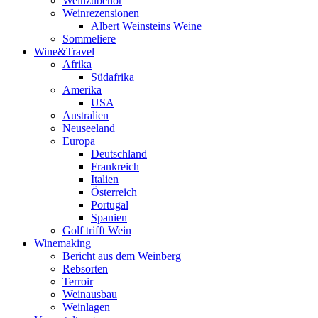
Weinzubehör
Weinrezensionen
Albert Weinsteins Weine
Sommeliere
Wine&Travel
Afrika
Südafrika
Amerika
USA
Australien
Neuseeland
Europa
Deutschland
Frankreich
Italien
Österreich
Portugal
Spanien
Golf trifft Wein
Winemaking
Bericht aus dem Weinberg
Rebsorten
Terroir
Weinausbau
Weinlagen