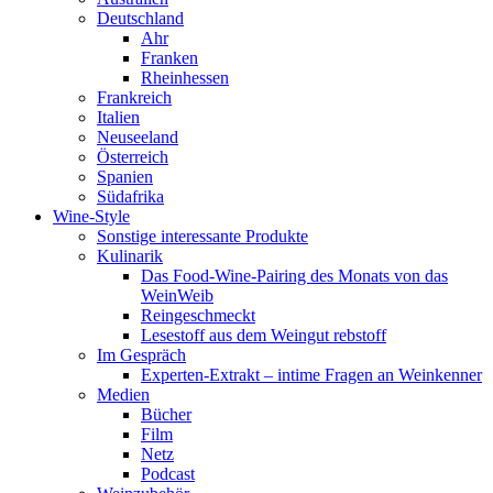
Deutschland
Ahr
Franken
Rheinhessen
Frankreich
Italien
Neuseeland
Österreich
Spanien
Südafrika
Wine-Style
Sonstige interessante Produkte
Kulinarik
Das Food-Wine-Pairing des Monats von das
WeinWeib
Reingeschmeckt
Lesestoff aus dem Weingut rebstoff
Im Gespräch
Experten-Extrakt – intime Fragen an Weinkenner
Medien
Bücher
Film
Netz
Podcast