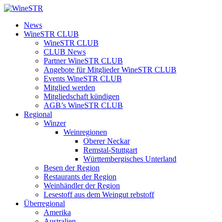
Zum
Inhalt
WineSTR
News
springen
WineSTR CLUB
WineSTR CLUB
CLUB News
Partner WineSTR CLUB
Angebote für Mitglieder WineSTR CLUB
Events WineSTR CLUB
Mitglied werden
Mitgliedschaft kündigen
AGB’s WineSTR CLUB
Regional
Winzer
Weinregionen
Oberer Neckar
Remstal-Stuttgart
Württembergisches Unterland
Besen der Region
Restaurants der Region
Weinhändler der Region
Lesestoff aus dem Weingut rebstoff
Überregional
Amerika
Australien