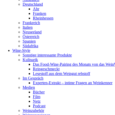
Deutschland
Ahr
Franken
Rheinhessen
Frankreich
Italien
Neuseeland
Österreich
Spanien
Südafrika
Wine-Style
Sonstige interessante Produkte
Kulinarik
Das Food-Wine-Pairing des Monats von das Wei
Reingeschmeckt
Lesestoff aus dem Weingut rebstoff
Im Gespräch
Experten-Extrakt – intime Fragen an Weinkenner
Medien
Bücher
Film
Netz
Podcast
Weinzubehör