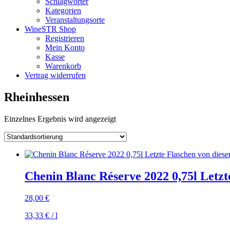
Schlagwörter
Kategorien
Veranstaltungsorte
WineSTR Shop
Registrieren
Mein Konto
Kasse
Warenkorb
Vertrag widerrufen
Rheinhessen
Einzelnes Ergebnis wird angezeigt
Chenin Blanc Réserve 2022 0,75l Letzt
28,00
€
33,33
€
/
l