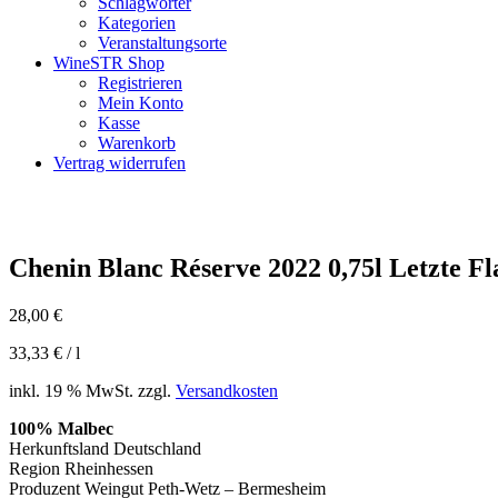
Schlagwörter
Kategorien
Veranstaltungsorte
WineSTR Shop
Registrieren
Mein Konto
Kasse
Warenkorb
Vertrag widerrufen
Chenin Blanc Réserve 2022 0,75l Letzte F
28,00
€
33,33
€
/
l
inkl. 19 % MwSt.
zzgl.
Versandkosten
100% Malbec
Herkunftsland Deutschland
Region Rheinhessen
Produzent Weingut Peth-Wetz – Bermesheim