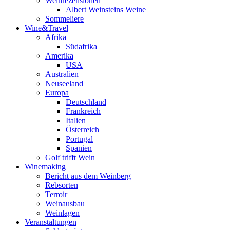
Weinrezensionen
Albert Weinsteins Weine
Sommeliere
Wine&Travel
Afrika
Südafrika
Amerika
USA
Australien
Neuseeland
Europa
Deutschland
Frankreich
Italien
Österreich
Portugal
Spanien
Golf trifft Wein
Winemaking
Bericht aus dem Weinberg
Rebsorten
Terroir
Weinausbau
Weinlagen
Veranstaltungen