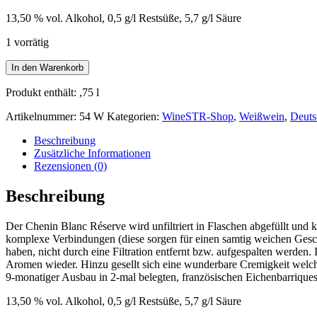
13,50 % vol. Alkohol, 0,5 g/l Restsüße, 5,7 g/l Säure
1 vorrätig
Chenin
In den Warenkorb
Blanc
Réserve
Produkt enthält: ,75
l
2022
0,75l
Artikelnummer:
54 W
Kategorien:
WineSTR-Shop
,
Weißwein
,
Deuts
Letzte
Beschreibung
Flaschen
Zusätzliche Informationen
von
Rezensionen (0)
diesem
Jahrgang!
Beschreibung
Menge
Der Chenin Blanc Réserve wird unfiltriert in Flaschen abgefüllt und k
komplexe Verbindungen (diese sorgen für einen samtig weichen Gesc
haben, nicht durch eine Filtration entfernt bzw. aufgespalten werden
Aromen wieder. Hinzu gesellt sich eine wunderbare Cremigkeit welche
9-monatiger Ausbau in 2-mal belegten, französischen Eichenbarriques
13,50 % vol. Alkohol, 0,5 g/l Restsüße, 5,7 g/l Säure