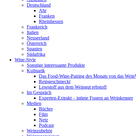
Deutschland
Ahr
Franken
Rheinhessen
Frankreich
Italien
Neuseeland
Österreich
Spanien
Südafrika
Wine-Style
Sonstige interessante Produkte
Kulinarik
Das Food-Wine-Pairing des Monats von das Wei
Reingeschmeckt
Lesestoff aus dem Weingut rebstoff
Im Gespräch
Experten-Extrakt – intime Fragen an Weinkenner
Medien
Bücher
Film
Netz
Podcast
Weinzubehör