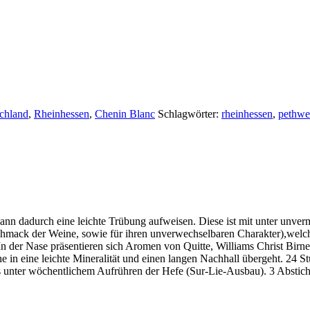
chland
,
Rheinhessen
,
Chenin Blanc
Schlagwörter:
rheinhessen
,
pethwe
ann dadurch eine leichte Trübung aufweisen. Diese ist mit unter unverm
hmack der Weine, sowie für ihren unverwechselbaren Charakter),welch
. In der Nase präsentieren sich Aromen von Quitte, Williams Christ Bi
 in eine leichte Mineralität und einen langen Nachhall übergeht. 24 S
 unter wöchentlichem Aufrühren der Hefe (Sur-Lie-Ausbau). 3 Abstiche z