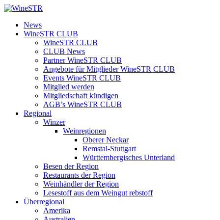
Zum
Inhalt
WineSTR
News
springen
WineSTR CLUB
WineSTR CLUB
CLUB News
Partner WineSTR CLUB
Angebote für Mitglieder WineSTR CLUB
Events WineSTR CLUB
Mitglied werden
Mitgliedschaft kündigen
AGB’s WineSTR CLUB
Regional
Winzer
Weinregionen
Oberer Neckar
Remstal-Stuttgart
Württembergisches Unterland
Besen der Region
Restaurants der Region
Weinhändler der Region
Lesestoff aus dem Weingut rebstoff
Überregional
Amerika
Australien