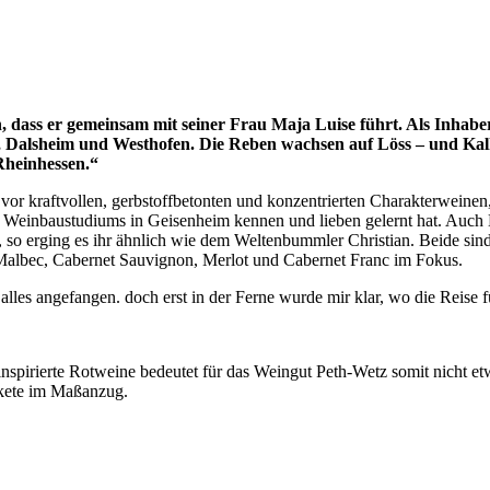
 dass er gemeinsam mit seiner Frau Maja Luise führt. Als Inhaber
, Dalsheim und Westhofen. Die Reben wachsen auf Löss – und Kal
Rheinhessen.“
 vor kraftvollen, gerbstoffbetonten und konzentrierten Charakterweinen
 Weinbaustudiums in Geisenheim kennen und lieben gelernt hat. Auch M
, so erging es ihr ähnlich wie dem Weltenbummler Christian. Beide sin
 Malbec, Cabernet Sauvignon, Merlot und Cabernet Franc im Fokus.
lles angefangen. doch erst in der Ferne wurde mir klar, wo die Reise f
al inspirierte Rotweine bedeutet für das Weingut Peth-Wetz somit nicht 
akete im Maßanzug.