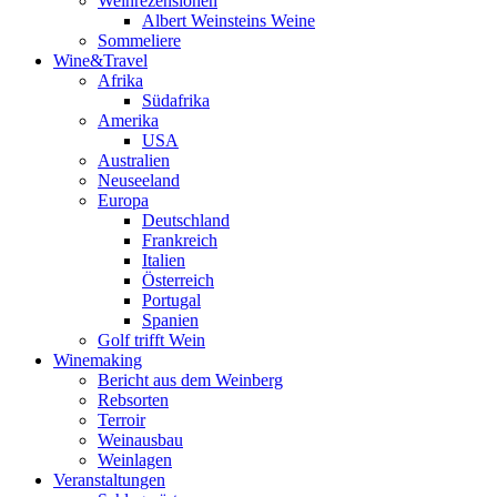
Weinrezensionen
Albert Weinsteins Weine
Sommeliere
Wine&Travel
Afrika
Südafrika
Amerika
USA
Australien
Neuseeland
Europa
Deutschland
Frankreich
Italien
Österreich
Portugal
Spanien
Golf trifft Wein
Winemaking
Bericht aus dem Weinberg
Rebsorten
Terroir
Weinausbau
Weinlagen
Veranstaltungen