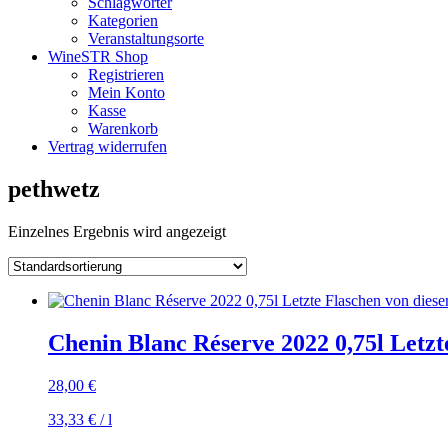
Schlagwörter
Kategorien
Veranstaltungsorte
WineSTR Shop
Registrieren
Mein Konto
Kasse
Warenkorb
Vertrag widerrufen
pethwetz
Einzelnes Ergebnis wird angezeigt
Chenin Blanc Réserve 2022 0,75l Letzt
28,00
€
33,33
€
/
l