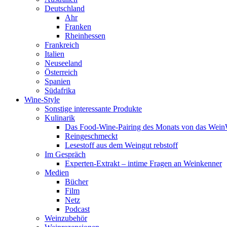
Deutschland
Ahr
Franken
Rheinhessen
Frankreich
Italien
Neuseeland
Österreich
Spanien
Südafrika
Wine-Style
Sonstige interessante Produkte
Kulinarik
Das Food-Wine-Pairing des Monats von das Wei
Reingeschmeckt
Lesestoff aus dem Weingut rebstoff
Im Gespräch
Experten-Extrakt – intime Fragen an Weinkenner
Medien
Bücher
Film
Netz
Podcast
Weinzubehör