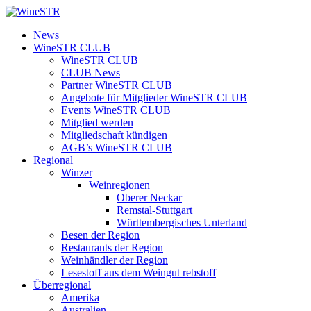
Zum
Inhalt
WineSTR
News
springen
WineSTR CLUB
WineSTR CLUB
CLUB News
Partner WineSTR CLUB
Angebote für Mitglieder WineSTR CLUB
Events WineSTR CLUB
Mitglied werden
Mitgliedschaft kündigen
AGB’s WineSTR CLUB
Regional
Winzer
Weinregionen
Oberer Neckar
Remstal-Stuttgart
Württembergisches Unterland
Besen der Region
Restaurants der Region
Weinhändler der Region
Lesestoff aus dem Weingut rebstoff
Überregional
Amerika
Australien