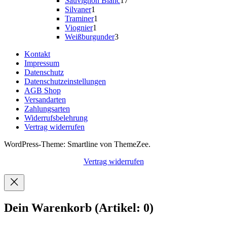
Sauvignon Blanc
17
1
Produkte
Silvaner
1
Produkt
1
Traminer
1
1
Produkt
Viognier
1
Produkt
3
Weißburgunder
3
Produkte
Kontakt
Impressum
Datenschutz
Datenschutzeinstellungen
AGB Shop
Versandarten
Zahlungsarten
Widerrufsbelehrung
Vertrag widerrufen
WordPress-Theme: Smartline von ThemeZee.
Vertrag widerrufen
Dein Warenkorb
(Artikel: 0)