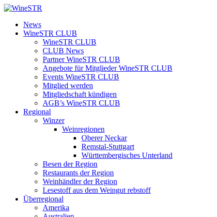
Zum
Inhalt
WineSTR
News
springen
WineSTR CLUB
WineSTR CLUB
CLUB News
Partner WineSTR CLUB
Angebote für Mitglieder WineSTR CLUB
Events WineSTR CLUB
Mitglied werden
Mitgliedschaft kündigen
AGB’s WineSTR CLUB
Regional
Winzer
Weinregionen
Oberer Neckar
Remstal-Stuttgart
Württembergisches Unterland
Besen der Region
Restaurants der Region
Weinhändler der Region
Lesestoff aus dem Weingut rebstoff
Überregional
Amerika
Australien