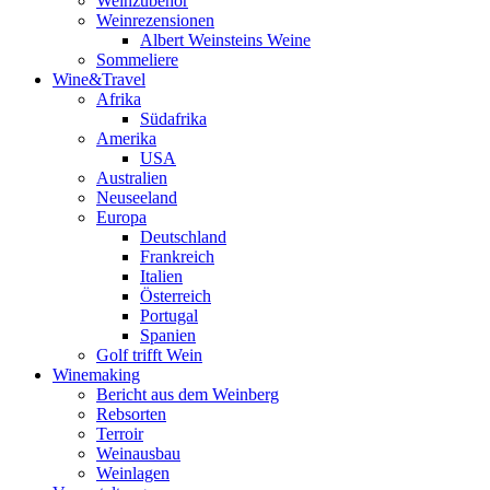
Weinzubehör
Weinrezensionen
Albert Weinsteins Weine
Sommeliere
Wine&Travel
Afrika
Südafrika
Amerika
USA
Australien
Neuseeland
Europa
Deutschland
Frankreich
Italien
Österreich
Portugal
Spanien
Golf trifft Wein
Winemaking
Bericht aus dem Weinberg
Rebsorten
Terroir
Weinausbau
Weinlagen