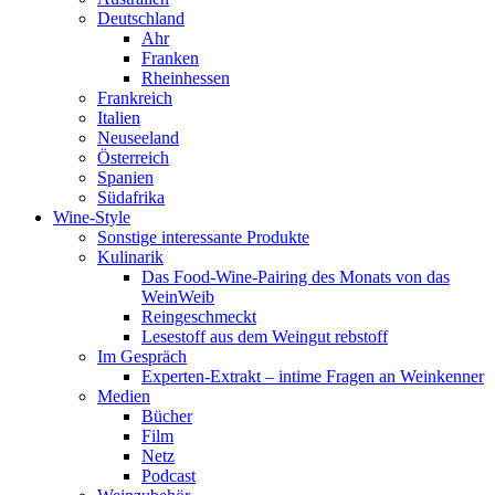
Deutschland
Ahr
Franken
Rheinhessen
Frankreich
Italien
Neuseeland
Österreich
Spanien
Südafrika
Wine-Style
Sonstige interessante Produkte
Kulinarik
Das Food-Wine-Pairing des Monats von das
WeinWeib
Reingeschmeckt
Lesestoff aus dem Weingut rebstoff
Im Gespräch
Experten-Extrakt – intime Fragen an Weinkenner
Medien
Bücher
Film
Netz
Podcast