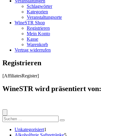
Veranstaltungen
Schlagwörter
Kategorien
Veranstaltungsorte
WineSTR Shop
Registrieren
Mein Konto
Kasse
Warenkorb
Vertrag widerrufen
Registrieren
[AffiliatesRegister]
WineSTR wird präsentiert von:
Suche
nach:
1
Unkategorisiert
1
Produkt
5
Alkoholfreie Saftgetränke
5