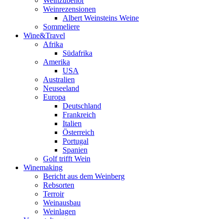
Weinzubehör
Weinrezensionen
Albert Weinsteins Weine
Sommeliere
Wine&Travel
Afrika
Südafrika
Amerika
USA
Australien
Neuseeland
Europa
Deutschland
Frankreich
Italien
Österreich
Portugal
Spanien
Golf trifft Wein
Winemaking
Bericht aus dem Weinberg
Rebsorten
Terroir
Weinausbau
Weinlagen