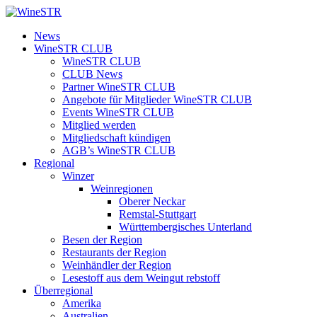
Zum
Inhalt
WineSTR
News
springen
WineSTR CLUB
WineSTR CLUB
CLUB News
Partner WineSTR CLUB
Angebote für Mitglieder WineSTR CLUB
Events WineSTR CLUB
Mitglied werden
Mitgliedschaft kündigen
AGB’s WineSTR CLUB
Regional
Winzer
Weinregionen
Oberer Neckar
Remstal-Stuttgart
Württembergisches Unterland
Besen der Region
Restaurants der Region
Weinhändler der Region
Lesestoff aus dem Weingut rebstoff
Überregional
Amerika
Australien