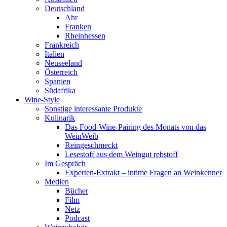
Deutschland
Ahr
Franken
Rheinhessen
Frankreich
Italien
Neuseeland
Österreich
Spanien
Südafrika
Wine-Style
Sonstige interessante Produkte
Kulinarik
Das Food-Wine-Pairing des Monats von das
WeinWeib
Reingeschmeckt
Lesestoff aus dem Weingut rebstoff
Im Gespräch
Experten-Extrakt – intime Fragen an Weinkenner
Medien
Bücher
Film
Netz
Podcast