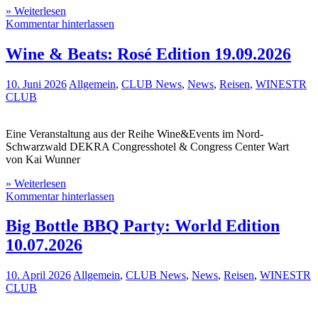
» Weiterlesen
Kommentar hinterlassen
Wine & Beats: Rosé Edition 19.09.2026
10. Juni 2026
Allgemein
,
CLUB News
,
News
,
Reisen
,
WINESTR
CLUB
Eine Veranstaltung aus der Reihe Wine&Events im Nord-
Schwarzwald DEKRA Congresshotel & Congress Center Wart
von Kai Wunner
» Weiterlesen
Kommentar hinterlassen
Big Bottle BBQ Party: World Edition
10.07.2026
10. April 2026
Allgemein
,
CLUB News
,
News
,
Reisen
,
WINESTR
CLUB