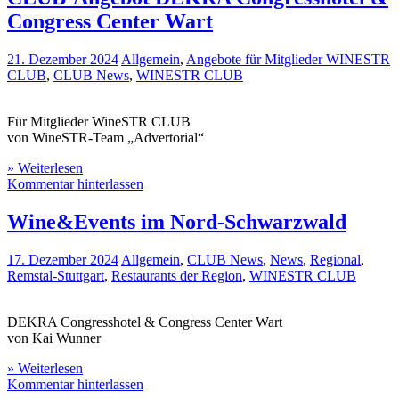
Congress Center Wart
21. Dezember 2024
Allgemein
,
Angebote für Mitglieder WINESTR
CLUB
,
CLUB News
,
WINESTR CLUB
Für Mitglieder WineSTR CLUB
von WineSTR-Team „Advertorial“
» Weiterlesen
Kommentar hinterlassen
Wine&Events im Nord-Schwarzwald
17. Dezember 2024
Allgemein
,
CLUB News
,
News
,
Regional
,
Remstal-Stuttgart
,
Restaurants der Region
,
WINESTR CLUB
DEKRA Congresshotel & Congress Center Wart
von Kai Wunner
» Weiterlesen
Kommentar hinterlassen