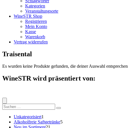
Schlagwörter
Kategorien
Veranstaltungsorte
WineSTR Shop
Registrieren
Mein Konto
Kasse
Warenkorb
Vertrag widerrufen
Traisental
Es wurden keine Produkte gefunden, die deiner Auswahl entsprechen
WineSTR wird präsentiert von:
Suche
nach:
1
Unkategorisiert
1
Produkt
5
Alkoholfreie Saftgetränke
5
21
Produkte
Neu im Sortiment
21