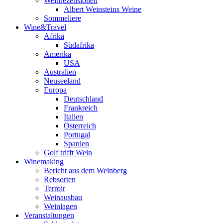
Weinrezensionen
Albert Weinsteins Weine
Sommeliere
Wine&Travel
Afrika
Südafrika
Amerika
USA
Australien
Neuseeland
Europa
Deutschland
Frankreich
Italien
Österreich
Portugal
Spanien
Golf trifft Wein
Winemaking
Bericht aus dem Weinberg
Rebsorten
Terroir
Weinausbau
Weinlagen
Veranstaltungen