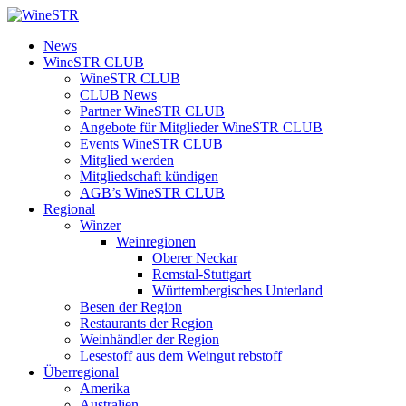
Zum
Inhalt
WineSTR
News
springen
WineSTR CLUB
WineSTR CLUB
CLUB News
Partner WineSTR CLUB
Angebote für Mitglieder WineSTR CLUB
Events WineSTR CLUB
Mitglied werden
Mitgliedschaft kündigen
AGB’s WineSTR CLUB
Regional
Winzer
Weinregionen
Oberer Neckar
Remstal-Stuttgart
Württembergisches Unterland
Besen der Region
Restaurants der Region
Weinhändler der Region
Lesestoff aus dem Weingut rebstoff
Überregional
Amerika
Australien