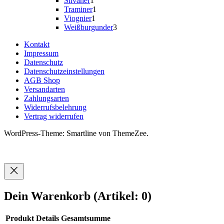
Silvaner
1
Produkt
1
Traminer
1
1
Produkt
Viognier
1
Produkt
3
Weißburgunder
3
Produkte
Kontakt
Impressum
Datenschutz
Datenschutzeinstellungen
AGB Shop
Versandarten
Zahlungsarten
Widerrufsbelehrung
Vertrag widerrufen
WordPress-Theme: Smartline von ThemeZee.
Dein Warenkorb
(Artikel: 0)
Produkt
Details
Gesamtsumme