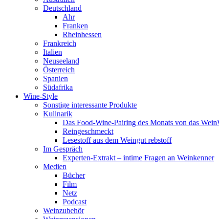
Deutschland
Ahr
Franken
Rheinhessen
Frankreich
Italien
Neuseeland
Österreich
Spanien
Südafrika
Wine-Style
Sonstige interessante Produkte
Kulinarik
Das Food-Wine-Pairing des Monats von das Wei
Reingeschmeckt
Lesestoff aus dem Weingut rebstoff
Im Gespräch
Experten-Extrakt – intime Fragen an Weinkenner
Medien
Bücher
Film
Netz
Podcast
Weinzubehör