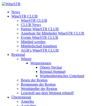
Zum
Inhalt
WineSTR
News
springen
WineSTR CLUB
WineSTR CLUB
CLUB News
Partner WineSTR CLUB
Angebote für Mitglieder WineSTR CLUB
Events WineSTR CLUB
Mitglied werden
Mitgliedschaft kündigen
AGB’s WineSTR CLUB
Regional
Winzer
Weinregionen
Oberer Neckar
Remstal-Stuttgart
Württembergisches Unterland
Besen der Region
Restaurants der Region
Weinhändler der Region
Lesestoff aus dem Weingut rebstoff
Überregional
Amerika
Australien