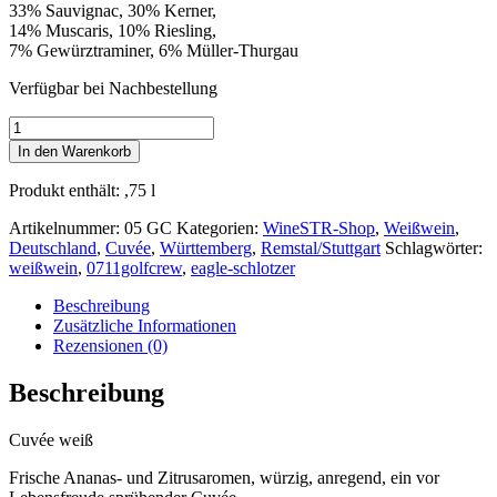
33% Sauvignac, 30% Kerner,
14% Muscaris, 10% Riesling,
7% Gewürztraminer, 6% Müller-Thurgau
Verfügbar bei Nachbestellung
Weißwein
EAGLE
In den Warenkorb
SCHLOTZER
0,75l
Produkt enthält: ,75
l
Menge
Artikelnummer:
05 GC
Kategorien:
WineSTR-Shop
,
Weißwein
,
Deutschland
,
Cuvée
,
Württemberg
,
Remstal/Stuttgart
Schlagwörter:
weißwein
,
0711golfcrew
,
eagle-schlotzer
Beschreibung
Zusätzliche Informationen
Rezensionen (0)
Beschreibung
Cuvée weiß
Frische Ananas- und Zitrusaromen, würzig, anregend, ein vor