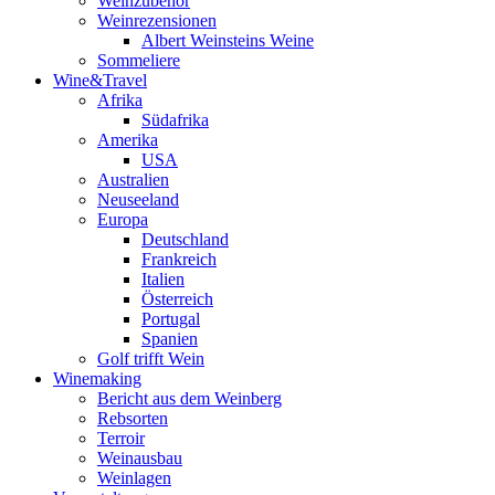
Weinzubehör
Weinrezensionen
Albert Weinsteins Weine
Sommeliere
Wine&Travel
Afrika
Südafrika
Amerika
USA
Australien
Neuseeland
Europa
Deutschland
Frankreich
Italien
Österreich
Portugal
Spanien
Golf trifft Wein
Winemaking
Bericht aus dem Weinberg
Rebsorten
Terroir
Weinausbau
Weinlagen