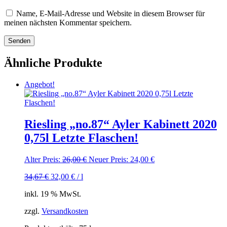
Name, E-Mail-Adresse und Website in diesem Browser für
meinen nächsten Kommentar speichern.
Ähnliche Produkte
Angebot!
Riesling „no.87“ Ayler Kabinett 2020
0,75l Letzte Flaschen!
Ursprünglicher
Aktueller
Alter Preis:
26,00
€
Neuer Preis:
24,00
€
Preis
Preis
34,67
€
32,00
€
/
l
war:
ist:
26,00 €
24,00 €.
inkl. 19 % MwSt.
zzgl.
Versandkosten