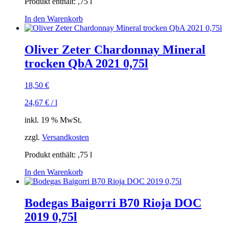
Produkt enthält: ,75
l
In den Warenkorb
Oliver Zeter Chardonnay Mineral
trocken QbA 2021 0,75l
18,50
€
24,67
€
/
l
inkl. 19 % MwSt.
zzgl.
Versandkosten
Produkt enthält: ,75
l
In den Warenkorb
Bodegas Baigorri B70 Rioja DOC
2019 0,75l