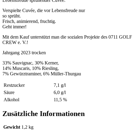
Lebensfreude sprühender Cuvée.
Verspielte Cuvée, die vor Lebensfreude nur
so sprüht.
Frisch, animierend, fruchtig.
Geht immer!
Mit dem Kauf unterstützt man die sozialen Projekte des 0711 GOLF
CREW e. V.!
Jahrgang 2023 trocken
33% Sauvignac, 30% Kerner,
14% Muscaris, 10% Riesling,
7% Gewürztraminer, 6% Müller-Thurgau
Restzucker
7,1 g/l
Säure
6,0 g/l
Alkohol
11,5 %
Zusätzliche Informationen
Gewicht
1,2 kg