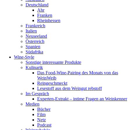
Deutschland
Ahr
Franken
Rheinhessen
Frankreich
Italien
Neuseeland
Österreich
Spanien
Südafrika
Wine-Style
Sonstige interessante Produkte
Kulinarik
Das Food-Wine-Pairing des Monats von das
WeinWeib
Reingeschmeckt
Lesestoff aus dem Weingut rebstoff
Im Gespräch
Experten-Extrakt – intime Fragen an Weinkenner
Medien
Bücher
Film
Netz
Podcast