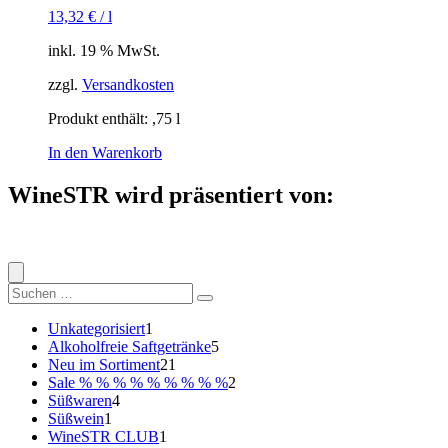
13,32
€
/
l
inkl. 19 % MwSt.
zzgl.
Versandkosten
Produkt enthält: ,75
l
In den Warenkorb
WineSTR wird präsentiert von:
Suche
nach:
1
Unkategorisiert
1
Produkt
5
Alkoholfreie Saftgetränke
5
21
Produkte
Neu im Sortiment
21
Produkte
2
Sale % % % % % % % % %
2
4
Produkte
Süßwaren
4
1
Produkte
Süßwein
1
Produkt
1
WineSTR CLUB
1