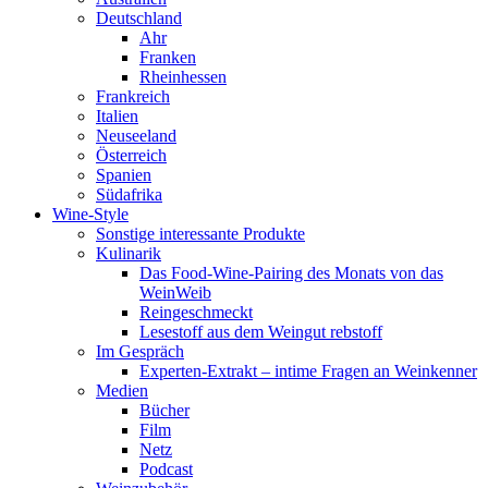
Deutschland
Ahr
Franken
Rheinhessen
Frankreich
Italien
Neuseeland
Österreich
Spanien
Südafrika
Wine-Style
Sonstige interessante Produkte
Kulinarik
Das Food-Wine-Pairing des Monats von das
WeinWeib
Reingeschmeckt
Lesestoff aus dem Weingut rebstoff
Im Gespräch
Experten-Extrakt – intime Fragen an Weinkenner
Medien
Bücher
Film
Netz
Podcast