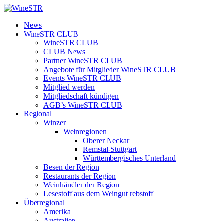
Zum
Inhalt
WineSTR
News
springen
WineSTR CLUB
WineSTR CLUB
CLUB News
Partner WineSTR CLUB
Angebote für Mitglieder WineSTR CLUB
Events WineSTR CLUB
Mitglied werden
Mitgliedschaft kündigen
AGB’s WineSTR CLUB
Regional
Winzer
Weinregionen
Oberer Neckar
Remstal-Stuttgart
Württembergisches Unterland
Besen der Region
Restaurants der Region
Weinhändler der Region
Lesestoff aus dem Weingut rebstoff
Überregional
Amerika
Australien