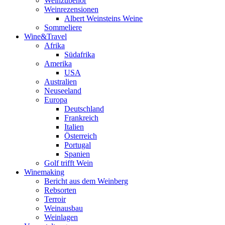
Weinzubehör
Weinrezensionen
Albert Weinsteins Weine
Sommeliere
Wine&Travel
Afrika
Südafrika
Amerika
USA
Australien
Neuseeland
Europa
Deutschland
Frankreich
Italien
Österreich
Portugal
Spanien
Golf trifft Wein
Winemaking
Bericht aus dem Weinberg
Rebsorten
Terroir
Weinausbau
Weinlagen