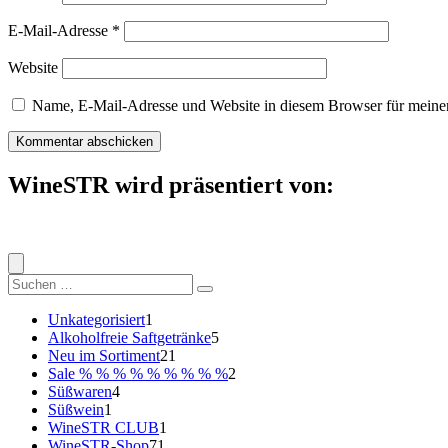
E-Mail-Adresse
*
Website
Name, E-Mail-Adresse und Website in diesem Browser für meine
WineSTR wird präsentiert von:
Suche
nach:
1
Unkategorisiert
1
Produkt
5
Alkoholfreie Saftgetränke
5
21
Produkte
Neu im Sortiment
21
Produkte
2
Sale % % % % % % % % %
2
4
Produkte
Süßwaren
4
1
Produkte
Süßwein
1
Produkt
1
WineSTR CLUB
1
71
Produkt
WineSTR-Shop
71