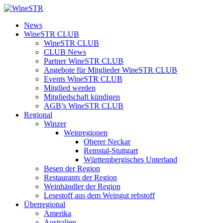
Zum
Inhalt
WineSTR
News
springen
WineSTR CLUB
WineSTR CLUB
CLUB News
Partner WineSTR CLUB
Angebote für Mitglieder WineSTR CLUB
Events WineSTR CLUB
Mitglied werden
Mitgliedschaft kündigen
AGB’s WineSTR CLUB
Regional
Winzer
Weinregionen
Oberer Neckar
Remstal-Stuttgart
Württembergisches Unterland
Besen der Region
Restaurants der Region
Weinhändler der Region
Lesestoff aus dem Weingut rebstoff
Überregional
Amerika
Australien