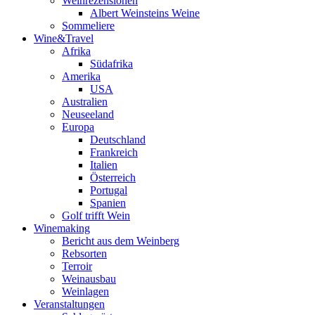
Weinrezensionen
Albert Weinsteins Weine
Sommeliere
Wine&Travel
Afrika
Südafrika
Amerika
USA
Australien
Neuseeland
Europa
Deutschland
Frankreich
Italien
Österreich
Portugal
Spanien
Golf trifft Wein
Winemaking
Bericht aus dem Weinberg
Rebsorten
Terroir
Weinausbau
Weinlagen
Veranstaltungen