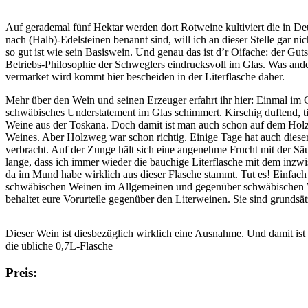
Auf gerademal fünf Hektar werden dort Rotweine kultiviert die in Deu
nach (Halb)-Edelsteinen benannt sind, will ich an dieser Stelle gar nic
so gut ist wie sein Basiswein. Und genau das ist d’r Oifache: der Guts
Betriebs-Philosophie der Schweglers eindrucksvoll im Glas. Was an
vermarket wird kommt hier bescheiden in der Literflasche daher.
Mehr über den Wein und seinen Erzeuger erfahrt ihr hier: Einmal im G
schwäbisches Understatement im Glas schimmert. Kirschig duftend, tie
Weine aus der Toskana. Doch damit ist man auch schon auf dem Holz
Weines. Aber Holzweg war schon richtig. Einige Tage hat auch dieser
verbracht. Auf der Zunge hält sich eine angenehme Frucht mit der S
lange, dass ich immer wieder die bauchige Literflasche mit dem inzwi
da im Mund habe wirklich aus dieser Flasche stammt. Tut es! Einfach
schwäbischen Weinen im Allgemeinen und gegenüber schwäbischen W
behaltet eure Vorurteile gegenüber den Literweinen. Sie sind grundsät
Dieser Wein ist diesbezüglich wirklich eine Ausnahme. Und damit ist 
die übliche 0,7L-Flasche
Preis: