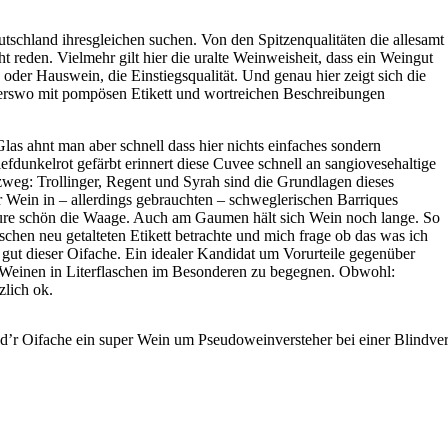
tschland ihresgleichen suchen. Von den Spitzenqualitäten die allesamt
ht reden. Vielmehr gilt hier die uralte Weinweisheit, dass ein Weingut
 oder Hauswein, die Einstiegsqualität. Und genau hier zeigt sich die
derswo mit pompösen Etikett und wortreichen Beschreibungen
las ahnt man aber schnell dass hier nichts einfaches sondern
fdunkelrot gefärbt erinnert diese Cuvee schnell an sangiovesehaltige
weg: Trollinger, Regent und Syrah sind die Grundlagen dieses
 Wein in – allerdings gebrauchten – schweglerischen Barriques
äure schön die Waage. Auch am Gaumen hält sich Wein noch lange. So
schen neu getalteten Etikett betrachte und mich frage ob das was ich
 gut dieser Oifache. Ein idealer Kandidat um Vorurteile gegenüber
einen in Literflaschen im Besonderen zu begegnen. Obwohl:
zlich ok.
d’r Oifache ein super Wein um Pseudoweinversteher bei einer Blindverk