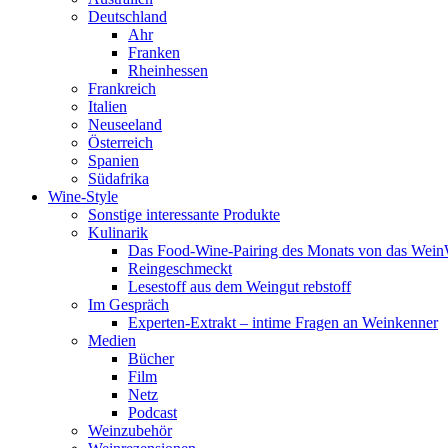
Deutschland
Ahr
Franken
Rheinhessen
Frankreich
Italien
Neuseeland
Österreich
Spanien
Südafrika
Wine-Style
Sonstige interessante Produkte
Kulinarik
Das Food-Wine-Pairing des Monats von das Wei
Reingeschmeckt
Lesestoff aus dem Weingut rebstoff
Im Gespräch
Experten-Extrakt – intime Fragen an Weinkenner
Medien
Bücher
Film
Netz
Podcast
Weinzubehör