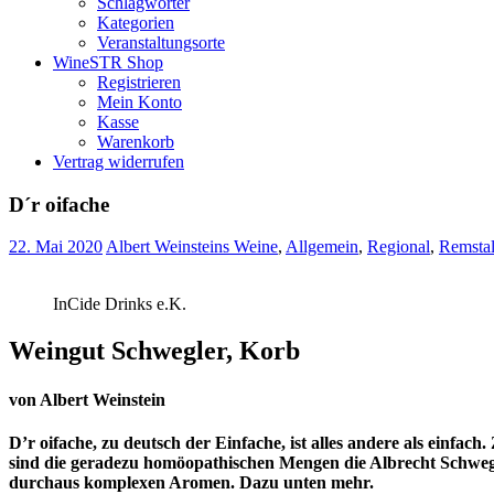
Schlagwörter
Kategorien
Veranstaltungsorte
WineSTR Shop
Registrieren
Mein Konto
Kasse
Warenkorb
Vertrag widerrufen
D´r oifache
22. Mai 2020
Albert Weinsteins Weine
,
Allgemein
,
Regional
,
Remstal
InCide Drinks e.K.
Weingut Schwegler, Korb
von Albert Weinstein
D’r oifache, zu deutsch der Einfache, ist alles andere als einfac
sind die geradezu homöopathischen Mengen die Albrecht Schwegle
durchaus komplexen Aromen. Dazu unten mehr.