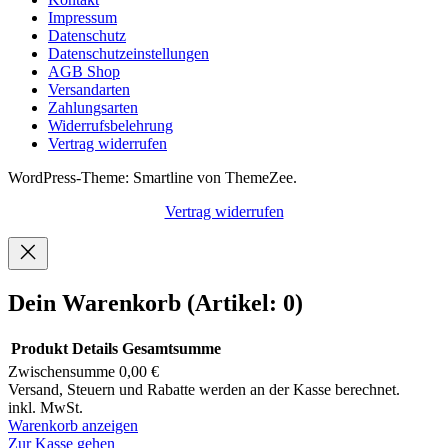
Impressum
Datenschutz
Datenschutzeinstellungen
AGB Shop
Versandarten
Zahlungsarten
Widerrufsbelehrung
Vertrag widerrufen
WordPress-Theme: Smartline von ThemeZee.
Vertrag widerrufen
Dein Warenkorb
(Artikel: 0)
Produkt
Details
Gesamtsumme
Zwischensumme
0,00 €
Produkte
Versand, Steuern und Rabatte werden an der Kasse berechnet.
inkl. MwSt.
im
Warenkorb anzeigen
Warenkorb
Zur Kasse gehen