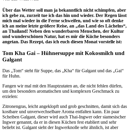
Über das Wetter soll man ja bekanntlich nicht schimpfen, aber
ich gebe zu, zurzeit tue ich das hin und wieder. Der Regen lässt
mich mal wieder in die Ferne schweifen, und wie so oft denke
ich an meine letzte größere Reise, an „das Land des Lächelns“,
an Thailand! Neben den wunderbaren Menschen, der Kultur
und wunderschönen Natur, hat es mir die Küche besonders
ange
tan. Das Rezept, das ich euch diesen Monat vorstelle ist:
Tom Kha Gai – Hühnersuppe mit Kokosmilch und
Galgant
Das „Tom“ steht für Suppe, das „Kha“ für Galgant und das „Gai“
für Huhn.
Fangen wir mal mit den Hauptzutaten an, die nicht fehlen dürfen,
um den besonders aromatischen und komplexen Geschmack zu
erzielen:
Zitronengras, leicht angeklopft und grob geschnitten, damit sich das
kostbare und unverwechselbare Aroma entfalten kann. Ein paar
Scheiben Galgant, dieser wird auch Thai-Ingwer oder siamesischer
Ingwer genannt, da er in diesen Küchen fest etabliert und sehr
beliebt ist. Galgant sieht der Ingwerknolle sehr ähnlich, ist aber