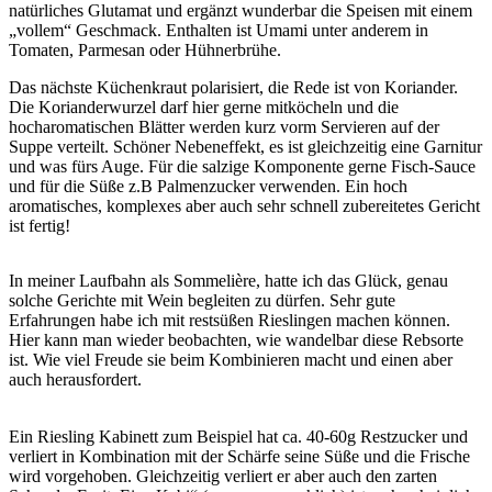
natürliches Glutamat und ergänzt wunderbar die Speisen mit einem
„vollem“ Geschmack. Enthalten ist Umami unter anderem in
Tomaten, Parmesan oder Hühnerbrühe.
Das nächste Küchenkraut polarisiert, die Rede ist von Koriander.
Die Korianderwurzel darf hier gerne mitköcheln und die
hocharomatischen Blätter werden kurz vorm Servieren auf der
Suppe verteilt. Schöner Nebeneffekt, es ist gleichzeitig eine Garnitur
und was fürs Auge. Für die salzige Komponente gerne Fisch-Sauce
und für die Süße z.B Palmenzucker verwenden. Ein hoch
aromatisches, komplexes aber auch sehr schnell zubereitetes Gericht
ist fertig!
In meiner Laufbahn als Sommelière, hatte ich das Glück, genau
solche Gerichte mit Wein begleiten zu dürfen. Sehr gute
Erfahrungen habe ich mit restsüßen Rieslingen machen können.
Hier kann man wieder beobachten, wie wandelbar diese Rebsorte
ist. Wie viel Freude sie beim Kombinieren macht und einen aber
auch herausfordert.
Ein Riesling Kabinett zum Beispiel hat ca. 40-60g Restzucker und
verliert in Kombination mit der Schärfe seine Süße und die Frische
wird vorgehoben. Gleichzeitig verliert er aber auch den zarten