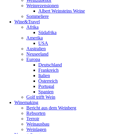
Weinzubehör
Weinrezensionen
Albert Weinsteins Weine
Sommeliere
Wine&Travel
Afrika
Südafrika
Amerika
USA
Australien
Neuseeland
Europa
Deutschland
Frankreich
Italien
Österreich
Portugal
Spanien
Golf trifft Wein
Winemaking
Bericht aus dem Weinberg
Rebsorten
Terroir
Weinausbau
Weinlagen