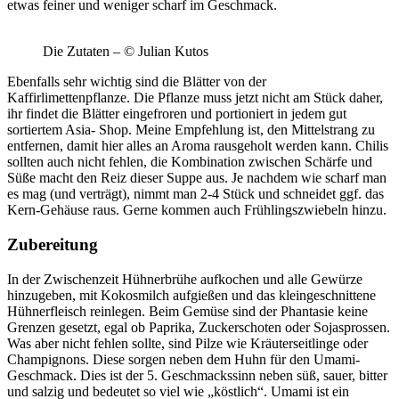
etwas feiner und weniger scharf im Geschmack.
Die Zutaten – © Julian Kutos
Ebenfalls sehr wichtig sind die Blätter von der
Kaffirlimettenpflanze. Die Pflanze muss jetzt nicht am Stück daher,
ihr findet die Blätter eingefroren und portioniert in jedem gut
sortiertem Asia- Shop. Meine Empfehlung ist, den Mittelstrang zu
entfernen, damit hier alles an Aroma rausgeholt werden kann. Chilis
sollten auch nicht fehlen, die Kombination zwischen Schärfe und
Süße macht den Reiz dieser Suppe aus. Je nachdem wie scharf man
es mag (und verträgt), nimmt man 2-4 Stück und schneidet ggf. das
Kern-Gehäuse raus. Gerne kommen auch Frühlingszwiebeln hinzu.
Zubereitung
In der Zwischenzeit Hühnerbrühe aufkochen und alle Gewürze
hinzugeben, mit Kokosmilch aufgießen und das kleingeschnittene
Hühnerfleisch reinlegen. Beim Gemüse sind der Phantasie keine
Grenzen gesetzt, egal ob Paprika, Zuckerschoten oder Sojasprossen.
Was aber nicht fehlen sollte, sind Pilze wie Kräuterseitlinge oder
Champignons. Diese sorgen neben dem Huhn für den Umami-
Geschmack. Dies ist der 5. Geschmackssinn neben süß, sauer, bitter
und salzig und bedeutet so viel wie „köstlich“. Umami ist ein