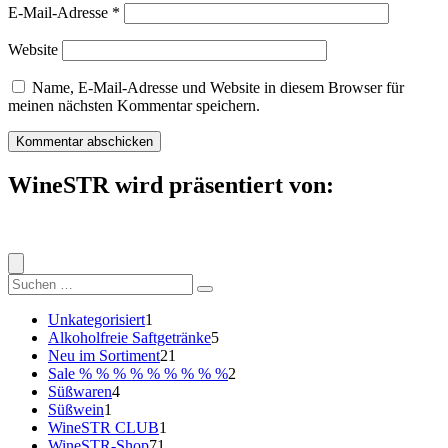
E-Mail-Adresse
*
Website
Name, E-Mail-Adresse und Website in diesem Browser für
meinen nächsten Kommentar speichern.
WineSTR wird präsentiert von:
Suche
nach:
1
Unkategorisiert
1
Produkt
5
Alkoholfreie Saftgetränke
5
21
Produkte
Neu im Sortiment
21
Produkte
2
Sale % % % % % % % % %
2
4
Produkte
Süßwaren
4
1
Produkte
Süßwein
1
Produkt
1
WineSTR CLUB
1
71
Produkt
WineSTR-Shop
71