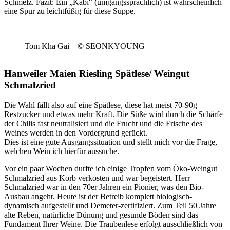
Schmelz. Fazit: Ein „Kabi“ (umgangssprachlich) ist wahrscheinlich
eine Spur zu leichtfüßig für diese Suppe.
Tom Kha Gai – © SEONKYOUNG
Hanweiler Maien Riesling Spätlese/ Weingut
Schmalzried
Die Wahl fällt also auf eine Spätlese, diese hat meist 70-90g
Restzucker und etwas mehr Kraft. Die Süße wird durch die Schärfe
der Chilis fast neutralisiert und die Frucht und die Frische des
Weines werden in den Vordergrund gerückt.
Dies ist eine gute Ausgangssituation und stellt mich vor die Frage,
welchen Wein ich hierfür aussuche.
Vor ein paar Wochen durfte ich einige Tropfen vom Öko-Weingut
Schmalzried aus Korb verkosten und war begeistert. Herr
Schmalzried war in den 70er Jahren ein Pionier, was den Bio-
Ausbau angeht. Heute ist der Betreib komplett biologisch-
dynamisch aufgestellt und Demeter-zertifiziert. Zum Teil 50 Jahre
alte Reben, natürliche Dünung und gesunde Böden sind das
Fundament Ihrer Weine. Die Traubenlese erfolgt ausschließlich von