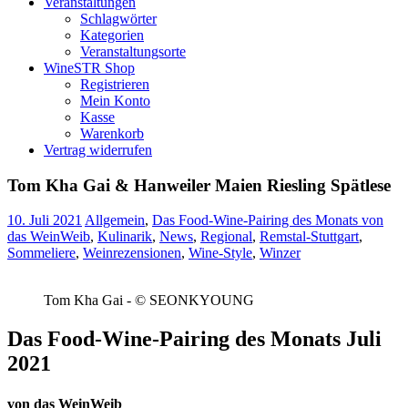
Veranstaltungen
Schlagwörter
Kategorien
Veranstaltungsorte
WineSTR Shop
Registrieren
Mein Konto
Kasse
Warenkorb
Vertrag widerrufen
Tom Kha Gai & Hanweiler Maien Riesling Spätlese
10. Juli 2021
Allgemein
,
Das Food-Wine-Pairing des Monats von
das WeinWeib
,
Kulinarik
,
News
,
Regional
,
Remstal-Stuttgart
,
Sommeliere
,
Weinrezensionen
,
Wine-Style
,
Winzer
Tom Kha Gai - © SEONKYOUNG
Das Food-Wine-Pairing des Monats Juli
2021
von das WeinWeib