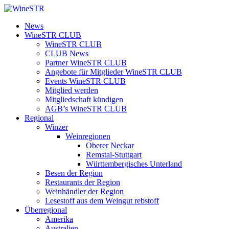
Zum
Inhalt
WineSTR
News
springen
WineSTR CLUB
WineSTR CLUB
CLUB News
Partner WineSTR CLUB
Angebote für Mitglieder WineSTR CLUB
Events WineSTR CLUB
Mitglied werden
Mitgliedschaft kündigen
AGB’s WineSTR CLUB
Regional
Winzer
Weinregionen
Oberer Neckar
Remstal-Stuttgart
Württembergisches Unterland
Besen der Region
Restaurants der Region
Weinhändler der Region
Lesestoff aus dem Weingut rebstoff
Überregional
Amerika
Australien