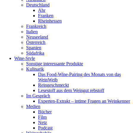
Deutschland
Ahr
Franken
Rheinhessen
Frankreich
Italien
Neuseeland
Österreich
Spanien
Südafrika
Wine-Style
Sonstige interessante Produkte
Kulinarik
Das Food-Wine-Pairing des Monats von das
WeinWeib
Reingeschmeckt
Lesestoff aus dem Weingut rebstoff
Im Gespräch
Experten-Extrakt – intime Fragen an Weinkenner
Medien
Bücher
Film
Netz
Podcast