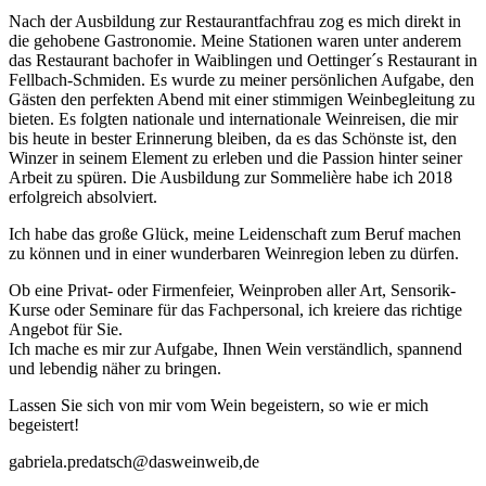
Nach der Ausbildung zur Restaurantfachfrau zog es mich direkt in
die gehobene Gastronomie. Meine Stationen waren unter anderem
das Restaurant bachofer in Waiblingen und Oettinger´s Restaurant in
Fellbach-Schmiden. Es wurde zu meiner persönlichen Aufgabe, den
Gästen den perfekten Abend mit einer stimmigen Weinbegleitung zu
bieten. Es folgten nationale und internationale Weinreisen, die mir
bis heute in bester Erinnerung bleiben, da es das Schönste ist, den
Winzer in seinem Element zu erleben und die Passion hinter seiner
Arbeit zu spüren. Die Ausbildung zur Sommelière habe ich 2018
erfolgreich absolviert.
Ich habe das große Glück, meine Leidenschaft zum Beruf machen
zu können und in einer wunderbaren Weinregion leben zu dürfen.
Ob eine Privat- oder Firmenfeier, Weinproben aller Art, Sensorik-
Kurse oder Seminare für das Fachpersonal, ich kreiere das richtige
Angebot für Sie.
Ich mache es mir zur Aufgabe, Ihnen Wein verständlich, spannend
und lebendig näher zu bringen.
Lassen Sie sich von mir vom Wein begeistern, so wie er mich
begeistert!
gabriela.predatsch@dasweinweib,de