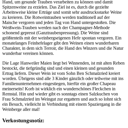
Hand, um gesunde Trauben verarbeiten zu können und damit
Spitzenweine zu erzielen. Das Ziel ist es, durch die gezielte
Arbeitsweise kleine Erträge und somit sehr ausdrucksstarke Weine
zu kreieren. Die Rotweintrauben werden traditionell auf der
Maische vergoren und jeden Tag von Hand untergestoßen. Die
Weißwein-Trauben werden nach der Champagner-Methode
schonend gepresst (Ganztraubenpressung). Die Weine sind
größtenteils mit der weinbergseigenen Hefe spontan vergoren. Ein
monatelanges Feinhefelager gibt den Weinen einen wunderbaren
Charakter, in dem sich Terroir, die Hand des Winzers und die Natur
wunderbar vereinen können.
Die Lage Hanweiler Maien liegt bei Winnenden, ist mit alten Reben
bestockt, die tiefgründig sind und einen kleinen und gesunden
Ertrag liefern. Dieser Wein ist vom Sohn Ben Schmalzried kreiert
worden. Übrigens sind alle 3 Kinder gänzlich oder teilweise mit ins
Familienunternehmen eingestiegen, hierfür ein großer Chapeau
meinerseits! Korb ist wirklich ein wunderschönes Fleckchen in
Remstal. Hin und wieder gibt es sonntags einen Salzkuchen von
Frau Schmalzried im Weingut zur ergattern und auch so lohnt sich
ein Besuch, vielleicht in Verbindung mit einem Spaziergang in die
Weinberge aller mal!
Verkostungsnotiz: