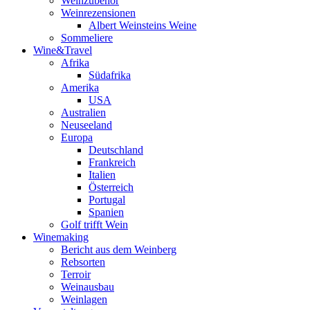
Weinzubehör
Weinrezensionen
Albert Weinsteins Weine
Sommeliere
Wine&Travel
Afrika
Südafrika
Amerika
USA
Australien
Neuseeland
Europa
Deutschland
Frankreich
Italien
Österreich
Portugal
Spanien
Golf trifft Wein
Winemaking
Bericht aus dem Weinberg
Rebsorten
Terroir
Weinausbau
Weinlagen