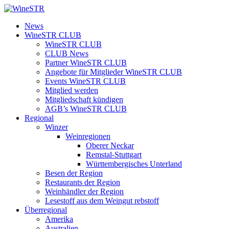
Zum
Inhalt
WineSTR
News
springen
WineSTR CLUB
WineSTR CLUB
CLUB News
Partner WineSTR CLUB
Angebote für Mitglieder WineSTR CLUB
Events WineSTR CLUB
Mitglied werden
Mitgliedschaft kündigen
AGB’s WineSTR CLUB
Regional
Winzer
Weinregionen
Oberer Neckar
Remstal-Stuttgart
Württembergisches Unterland
Besen der Region
Restaurants der Region
Weinhändler der Region
Lesestoff aus dem Weingut rebstoff
Überregional
Amerika
Australien