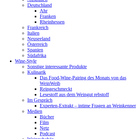
Deutschland
Ahr
Franken
Rheinhessen
Frankreich
Italien
Neuseeland
Österreich
Spanien
Südafrika
Wine-Style
Sonstige interessante Produkte
Kulinarik
Das Food-Wine-Pairing des Monats von das
WeinWeib
Reingeschmeckt
Lesestoff aus dem Weingut rebstoff
Im Gespräch
Experten-Extrakt – intime Fragen an Weinkenner
Medien
Bücher
Film
Netz
Podcast