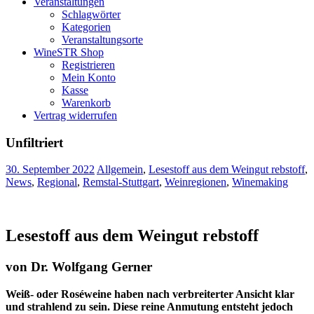
Veranstaltungen
Schlagwörter
Kategorien
Veranstaltungsorte
WineSTR Shop
Registrieren
Mein Konto
Kasse
Warenkorb
Vertrag widerrufen
Unfiltriert
30. September 2022
Allgemein
,
Lesestoff aus dem Weingut rebstoff
,
News
,
Regional
,
Remstal-Stuttgart
,
Weinregionen
,
Winemaking
Lesestoff aus dem Weingut rebstoff
von Dr. Wolfgang Gerner
Weiß- oder Roséweine haben nach verbreiterter Ansicht klar
und strahlend zu sein. Diese reine Anmutung entsteht jedoch