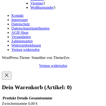
1
Produkt
Viognier
1
Produkt
3
Weißburgunder
3
Produkte
Kontakt
Impressum
Datenschutz
Datenschutzeinstellungen
AGB Shop
Versandarten
Zahlungsarten
Widerrufsbelehrung
Vertrag widerrufen
WordPress-Theme: Smartline von ThemeZee.
Vertrag widerrufen
Dein Warenkorb
(Artikel: 0)
Produkt
Details
Gesamtsumme
Zwischensumme
0,00 €