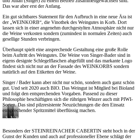
und Julian (Singer) zu einem Betrieb zusammengewachsen sind.
Das war aber erst der Anfang.
Ein gut sichtbares Statement für den Aufbruch in eine neue Ära ist
der „WEINKORB“, die Vinothek des Weingutes in Korb. Dort
lassen sich in einer angenehm durchgestylten Atmosphäre nicht nur
die Weine verkosten sondern (zumindest in normalen Zeiten) auch
gesellige Stunden verbringen.
Überhaupt spielt eine ansprechende Gestaltung eine große Rolle
beim Auftritt des Weingutes. Die Weine von Singer-Bader sind in
eigens designte Schlegelflaschen abgefüllt und das markante Logo
findest sich nicht nur an der Fassade des WEINKORBS sondern
natürlich auf den Etiketten der Weine.
Singer / Bader kann aber nicht nur schön, sondern auch ganz schön
gut. Und seit 2020 auch BIO. Das Weingut ist Mitglied bei Bioland
und folgt den entsprechenden Vorgaben. Passend zu dieser
Philosophie beschäftigten sich die rührigen Winzer auch mit PIWI-
Sorten. Das sind pilzresistente Neuzüchtungen die den Einsatz
entsprechender Spritzmittel überflüssig machen.
Singer
Blick
Mohnblüte
Weinbau
–
auf
im
nach
Bader.
Korb
Weinberg
BIOLAND-
Besonders der STEINREINACHER CABERTIN steht hoch in der
Hier
Vorgaben
Gunst der Kunden und auch auf professioneller Ebene schlägt der
wird