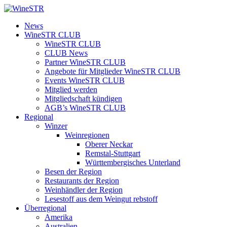
Zum
Inhalt
WineSTR
News
springen
WineSTR CLUB
WineSTR CLUB
CLUB News
Partner WineSTR CLUB
Angebote für Mitglieder WineSTR CLUB
Events WineSTR CLUB
Mitglied werden
Mitgliedschaft kündigen
AGB’s WineSTR CLUB
Regional
Winzer
Weinregionen
Oberer Neckar
Remstal-Stuttgart
Württembergisches Unterland
Besen der Region
Restaurants der Region
Weinhändler der Region
Lesestoff aus dem Weingut rebstoff
Überregional
Amerika
Australien