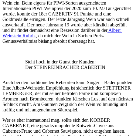
natürlich
Wein ein. Beim eigens für PIWI-Sorten ausgerichteten
gearbeitet
Internationalen PIWI-Weinpreis der 2020 zum 10. Mal ausgerichtet
wurde, konnte der 18er CABERTIN 91 Punkte und eine
Goldmedaille erringen. Der letzte Jahrgang Wein war auch schnell
ausverkauft. Der neue Jahrgang 19 wurde aber kürzlich abgefüllt
und ihr findet demnächst eine Rezession darüber in der
Albert-
Weinstein Rubrik
, da mich der Wein in Sachen Preis-
Genussverhältniss bislang absolut überzeugt hat.
Steht hoch in der Gunst der Kunden:
Der STEINREINRACHER CABERTIN
Auch bei den traditionellen Rebsorten kann Singer – Bader punkten.
Eine Albert-Weinstein Empfehlung ist sicherlich der STETTENER
LEMBERGER, der mit seiner tiefroten Farbe und komplexen
Aromen nach Brombeeren, dunklen Kirschen Lust auf den nächsten
Schluck macht. Am Gaumen zeigt sich der Wein vollmundig und
kräftig und mit angenehmen Säurespiel.
Wer es eher international mag, sollte sich den KORBER
CABERNET, eine geradezu opulente Rotwein-Cuvee aus
Cabernet-Franc und Cabernet Sauvignon, nicht entgehen lassen.