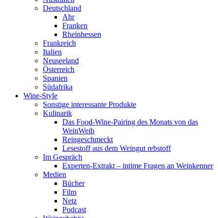
Deutschland
Ahr
Franken
Rheinhessen
Frankreich
Italien
Neuseeland
Österreich
Spanien
Südafrika
Wine-Style
Sonstige interessante Produkte
Kulinarik
Das Food-Wine-Pairing des Monats von das
WeinWeib
Reingeschmeckt
Lesestoff aus dem Weingut rebstoff
Im Gespräch
Experten-Extrakt – intime Fragen an Weinkenner
Medien
Bücher
Film
Netz
Podcast