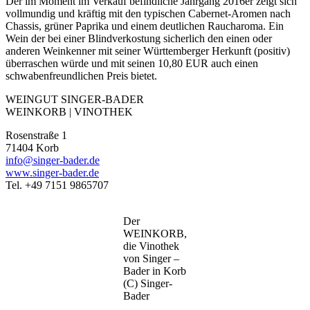
Der im Moment im Verkauf befindliche Jahrgang 2016er zeigt sich
vollmundig und kräftig mit den typischen Cabernet-Aromen nach
Chassis, grüner Paprika und einem deutlichen Raucharoma. Ein
Wein der bei einer Blindverkostung sicherlich den einen oder
anderen Weinkenner mit seiner Württemberger Herkunft (positiv)
überraschen würde und mit seinen 10,80 EUR auch einen
schwabenfreundlichen Preis bietet.
WEINGUT SINGER-BADER
WEINKORB | VINOTHEK
Rosenstraße 1
71404 Korb
info@singer-bader.de
www.singer-bader.de
Tel. +49 7151 9865707
Der
WEINKORB,
die Vinothek
von Singer –
Bader in Korb
(C) Singer-
Bader