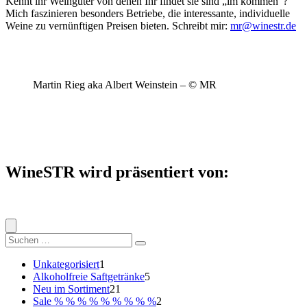
Kennt ihr Weingüter von denen Ihr findet sie sind „im kommen“?
Mich faszinieren besonders Betriebe, die interessante, individuelle
Weine zu vernünftigen Preisen bieten. Schreibt mir:
mr@winestr.de
Martin Rieg aka Albert Weinstein – © MR
WineSTR wird präsentiert von:
Suche
nach:
1
Unkategorisiert
1
Produkt
5
Alkoholfreie Saftgetränke
5
21
Produkte
Neu im Sortiment
21
Produkte
2
Sale % % % % % % % % %
2