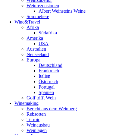
Weinzubehör
Weinrezensionen
Albert Weinsteins Weine
Sommeliere
Wine&Travel
Afrika
Südafrika
Amerika
USA
Australien
Neuseeland
Europa
Deutschland
Frankreich
Italien
Österreich
Portugal
Spanien
Golf trifft Wein
Winemaking
Bericht aus dem Weinberg
Rebsorten
Terroir
Weinausbau
Weinlagen