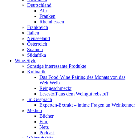
Deutschland
Ahr
Franken
Rheinhessen
Frankreich
Italien
Neuseeland
Österreich
Spanien
Südafrika
Wine-Style
Sonstige interessante Produkte
Kulinarik
Das Food-Wine-Pairing des Monats von das
WeinWeib
Reingeschmeckt
Lesestoff aus dem Weingut rebstoff
Im Gespräch
Experten-Extrakt – intime Fragen an Weinkenner
Medien
Bücher
Film
Netz
Podcast