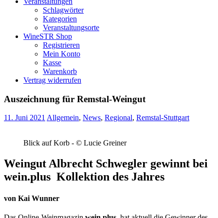
Veranstaltungen
Schlagwörter
Kategorien
Veranstaltungsorte
WineSTR Shop
Registrieren
Mein Konto
Kasse
Warenkorb
Vertrag widerrufen
Auszeichnung für Remstal-Weingut
11. Juni 2021
Allgemein
,
News
,
Regional
,
Remstal-Stuttgart
Blick auf Korb - © Lucie Greiner
Weingut Albrecht Schwegler gewinnt bei
wein.plus
Kollektion des Jahres
von
Kai Wunner
Das Online-Weinmagazin
wein.plus
hat aktuell die Gewinner des