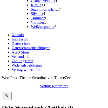
Produkte
1
Grüner Veltliner
1
1
Produkt
Riesling
1
Produkt
17
Sauvignon Blanc
17
1
Produkte
Silvaner
1
Produkt
1
Traminer
1
1
Produkt
Viognier
1
Produkt
3
Weißburgunder
3
Produkte
Kontakt
Impressum
Datenschutz
Datenschutzeinstellungen
AGB Shop
Versandarten
Zahlungsarten
Widerrufsbelehrung
Vertrag widerrufen
WordPress-Theme: Smartline von ThemeZee.
Vertrag widerrufen
Dein Warenkorb
(Artikel: 0)