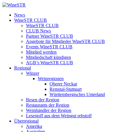
Zum
Inhalt
WineSTR
News
springen
WineSTR CLUB
WineSTR CLUB
CLUB News
Partner WineSTR CLUB
Angebote für Mitglieder WineSTR CLUB
Events WineSTR CLUB
Mitglied werden
Mitgliedschaft kündigen
AGB’s WineSTR CLUB
Regional
Winzer
Weinregionen
Oberer Neckar
Remstal-Stuttgart
Württembergisches Unterland
Besen der Region
Restaurants der Region
Weinhändler der Region
Lesestoff aus dem Weingut rebstoff
Überregional
Amerika
Australien