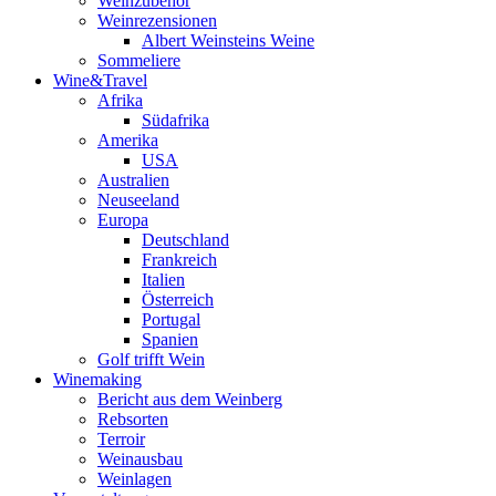
Weinzubehör
Weinrezensionen
Albert Weinsteins Weine
Sommeliere
Wine&Travel
Afrika
Südafrika
Amerika
USA
Australien
Neuseeland
Europa
Deutschland
Frankreich
Italien
Österreich
Portugal
Spanien
Golf trifft Wein
Winemaking
Bericht aus dem Weinberg
Rebsorten
Terroir
Weinausbau
Weinlagen