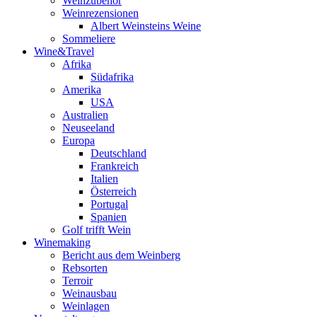
Weinzubehör
Weinrezensionen
Albert Weinsteins Weine
Sommeliere
Wine&Travel
Afrika
Südafrika
Amerika
USA
Australien
Neuseeland
Europa
Deutschland
Frankreich
Italien
Österreich
Portugal
Spanien
Golf trifft Wein
Winemaking
Bericht aus dem Weinberg
Rebsorten
Terroir
Weinausbau
Weinlagen