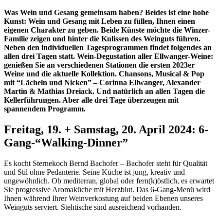
Was Wein und Gesang gemeinsam haben? Beides ist eine hohe
Kunst: Wein und Gesang mit Leben zu füllen, Ihnen einen
eigenen Charakter zu geben. Beide Künste möchte die Winzer-
Familie zeigen und hinter die Kulissen des Weinguts
führen
.
Neben den individuellen Tagesprogrammen findet folgendes an
allen drei Tagen statt. Wein-Degustation aller Ellwanger-Weine:
genießen Sie an verschiedenen Stationen die ersten 2023er
Weine und die aktuelle Kollektion. Chansons, Musical & Pop
mit “Lächeln und Nicken” – Corinna Ellwanger, Alexander
Martin & Mathias Dreiack. Und natürlich an allen Tagen die
Kellerführungen. Aber alle drei Tage überzeugen mit
spannendem Programm.
Freitag, 19. + Samstag, 20. April 2024: 6-
Gang-“Walking-Dinner”
Es kocht Sternekoch Bernd Bachofer – Bachofer steht für Qualität
und Stil ohne Pedanterie. Seine Küche ist jung, kreativ und
ungewöhnlich. Ob mediterran, global oder fern(k)östlich, es erwartet
Sie progressive Aromaküche mit Herzblut. Das 6-Gang-Menü wird
Ihnen während Ihrer Weinverkostung auf beiden Ebenen unseres
Weinguts serviert. Stehtische sind ausreichend vorhanden.