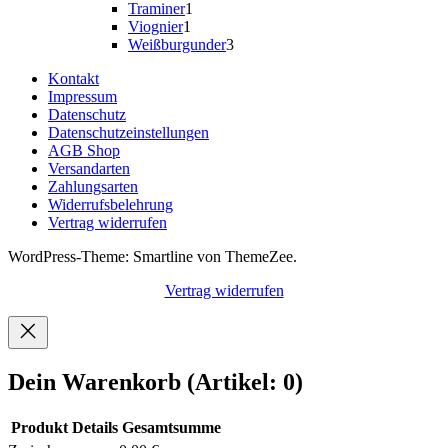
Produkt
1
Traminer
1
1
Produkt
Viognier
1
Produkt
3
Weißburgunder
3
Produkte
Kontakt
Impressum
Datenschutz
Datenschutzeinstellungen
AGB Shop
Versandarten
Zahlungsarten
Widerrufsbelehrung
Vertrag widerrufen
WordPress-Theme: Smartline von ThemeZee.
Vertrag widerrufen
Dein Warenkorb
(Artikel: 0)
Produkt
Details
Gesamtsumme