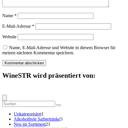
Name
*
E-Mail-Adresse
*
Website
Name, E-Mail-Adresse und Website in diesem Browser für
meinen nächsten Kommentar speichern.
WineSTR wird präsentiert von:
Suche
nach:
1
Unkategorisiert
1
Produkt
5
Alkoholfreie Saftgetränke
5
21
Produkte
Neu im Sortiment
21