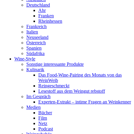
Deutschland
Ahr
Franken
Rheinhessen
Frankreich
Italien
Neuseeland
Österreich
Spanien
Südafrika
Wine-Style
Sonstige interessante Produkte
Kulinarik
Das Food-Wine-Pairing des Monats von das
WeinWeib
Reingeschmeckt
Lesestoff aus dem Weingut rebstoff
Im Gespräch
Experten-Extrakt – intime Fragen an Weinkenner
Medien
Bücher
Film
Netz
Podcast