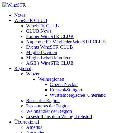
Zum
Inhalt
WineSTR
News
springen
WineSTR CLUB
WineSTR CLUB
CLUB News
Partner WineSTR CLUB
Angebote für Mitglieder WineSTR CLUB
Events WineSTR CLUB
Mitglied werden
Mitgliedschaft kündigen
AGB’s WineSTR CLUB
Regional
Winzer
Weinregionen
Oberer Neckar
Remstal-Stuttgart
Württembergisches Unterland
Besen der Region
Restaurants der Region
Weinhändler der Region
Lesestoff aus dem Weingut rebstoff
Überregional
Amerika
Australien