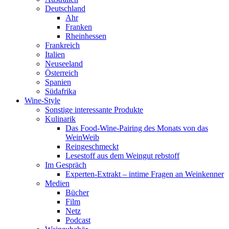
Deutschland
Ahr
Franken
Rheinhessen
Frankreich
Italien
Neuseeland
Österreich
Spanien
Südafrika
Wine-Style
Sonstige interessante Produkte
Kulinarik
Das Food-Wine-Pairing des Monats von das
WeinWeib
Reingeschmeckt
Lesestoff aus dem Weingut rebstoff
Im Gespräch
Experten-Extrakt – intime Fragen an Weinkenner
Medien
Bücher
Film
Netz
Podcast