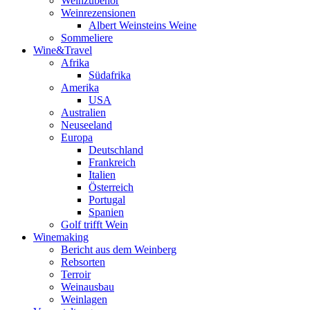
Weinzubehör
Weinrezensionen
Albert Weinsteins Weine
Sommeliere
Wine&Travel
Afrika
Südafrika
Amerika
USA
Australien
Neuseeland
Europa
Deutschland
Frankreich
Italien
Österreich
Portugal
Spanien
Golf trifft Wein
Winemaking
Bericht aus dem Weinberg
Rebsorten
Terroir
Weinausbau
Weinlagen