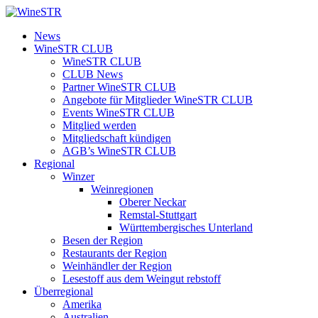
Zum
Inhalt
WineSTR
News
springen
WineSTR CLUB
WineSTR CLUB
CLUB News
Partner WineSTR CLUB
Angebote für Mitglieder WineSTR CLUB
Events WineSTR CLUB
Mitglied werden
Mitgliedschaft kündigen
AGB’s WineSTR CLUB
Regional
Winzer
Weinregionen
Oberer Neckar
Remstal-Stuttgart
Württembergisches Unterland
Besen der Region
Restaurants der Region
Weinhändler der Region
Lesestoff aus dem Weingut rebstoff
Überregional
Amerika
Australien