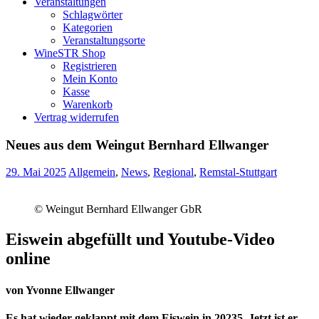
Veranstaltungen
Schlagwörter
Kategorien
Veranstaltungsorte
WineSTR Shop
Registrieren
Mein Konto
Kasse
Warenkorb
Vertrag widerrufen
Neues aus dem Weingut Bernhard Ellwanger
29. Mai 2025
Allgemein
,
News
,
Regional
,
Remstal-Stuttgart
© Weingut Bernhard Ellwanger GbR
Eiswein abgefüllt und Youtube-Video
online
von Yvonne Ellwanger
Es hat wieder geklappt mit dem Eiswein in 20235. Jetzt ist er