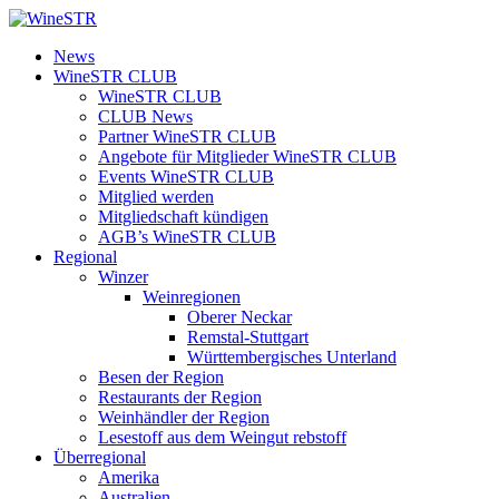
Zum
Inhalt
WineSTR
News
springen
WineSTR CLUB
WineSTR CLUB
CLUB News
Partner WineSTR CLUB
Angebote für Mitglieder WineSTR CLUB
Events WineSTR CLUB
Mitglied werden
Mitgliedschaft kündigen
AGB’s WineSTR CLUB
Regional
Winzer
Weinregionen
Oberer Neckar
Remstal-Stuttgart
Württembergisches Unterland
Besen der Region
Restaurants der Region
Weinhändler der Region
Lesestoff aus dem Weingut rebstoff
Überregional
Amerika
Australien