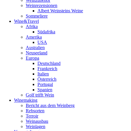
Weinzubehör
Weinrezensionen
Albert Weinsteins Weine
Sommeliere
Wine&Travel
Afrika
Südafrika
Amerika
USA
Australien
Neuseeland
Europa
Deutschland
Frankreich
Italien
Österreich
Portugal
Spanien
Golf trifft Wein
Winemaking
Bericht aus dem Weinberg
Rebsorten
Terroir
Weinausbau
Weinlagen