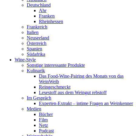
Deutschland
Ahr
Franken
Rheinhessen
Frankreich
Italien
Neuseeland
Österreich
Spanien
Südafrika
Wine-Style
Sonstige interessante Produkte
Kulinarik
Das Food-Wine-Pairing des Monats von das
WeinWeib
Reingeschmeckt
Lesestoff aus dem Weingut rebstoff
Im Gespräch
Experten-Extrakt – intime Fragen an Weinkenner
Medien
Bücher
Film
Netz
Podcast