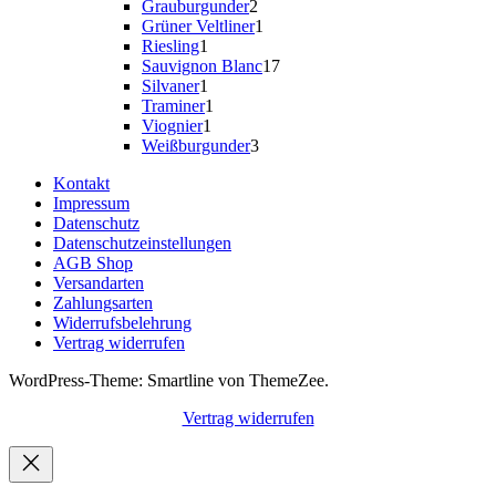
Produkte
2
Grauburgunder
2
Produkte
1
Grüner Veltliner
1
1
Produkt
Riesling
1
Produkt
17
Sauvignon Blanc
17
1
Produkte
Silvaner
1
Produkt
1
Traminer
1
1
Produkt
Viognier
1
Produkt
3
Weißburgunder
3
Produkte
Kontakt
Impressum
Datenschutz
Datenschutzeinstellungen
AGB Shop
Versandarten
Zahlungsarten
Widerrufsbelehrung
Vertrag widerrufen
WordPress-Theme: Smartline von ThemeZee.
Vertrag widerrufen