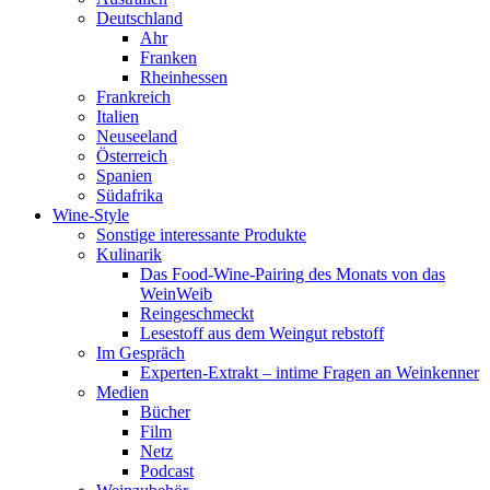
Deutschland
Ahr
Franken
Rheinhessen
Frankreich
Italien
Neuseeland
Österreich
Spanien
Südafrika
Wine-Style
Sonstige interessante Produkte
Kulinarik
Das Food-Wine-Pairing des Monats von das
WeinWeib
Reingeschmeckt
Lesestoff aus dem Weingut rebstoff
Im Gespräch
Experten-Extrakt – intime Fragen an Weinkenner
Medien
Bücher
Film
Netz
Podcast