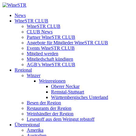
Zum
Inhalt
WineSTR
News
springen
WineSTR CLUB
WineSTR CLUB
CLUB News
Partner WineSTR CLUB
Angebote für Mitglieder WineSTR CLUB
Events WineSTR CLUB
Mitglied werden
Mitgliedschaft kündigen
AGB’s WineSTR CLUB
Regional
Winzer
Weinregionen
Oberer Neckar
Remstal-Stuttgart
Württembergisches Unterland
Besen der Region
Restaurants der Region
Weinhändler der Region
Lesestoff aus dem Weingut rebstoff
Überregional
Amerika
Australien