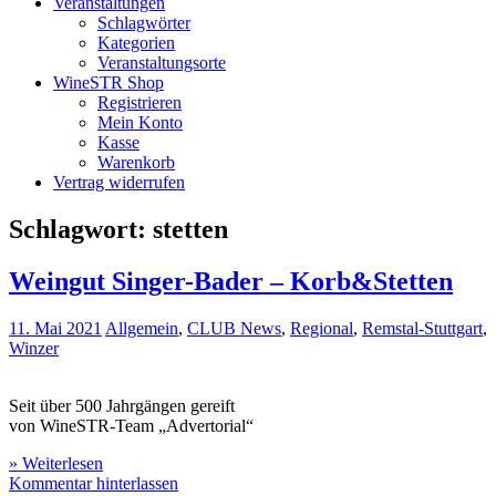
Veranstaltungen
Schlagwörter
Kategorien
Veranstaltungsorte
WineSTR Shop
Registrieren
Mein Konto
Kasse
Warenkorb
Vertrag widerrufen
Schlagwort:
stetten
Weingut Singer-Bader – Korb&Stetten
11. Mai 2021
Allgemein
,
CLUB News
,
Regional
,
Remstal-Stuttgart
,
Winzer
Seit über 500 Jahrgängen gereift
von WineSTR-Team „Advertorial“
» Weiterlesen
Kommentar hinterlassen