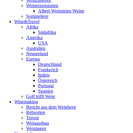
Weinzubehör
Weinrezensionen
Albert Weinsteins Weine
Sommeliere
Wine&Travel
Afrika
Südafrika
Amerika
USA
Australien
Neuseeland
Europa
Deutschland
Frankreich
Italien
Österreich
Portugal
Spanien
Golf trifft Wein
Winemaking
Bericht aus dem Weinberg
Rebsorten
Terroir
Weinausbau
Weinlagen