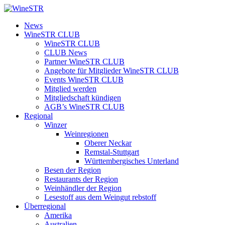
Zum
Inhalt
WineSTR
News
springen
WineSTR CLUB
WineSTR CLUB
CLUB News
Partner WineSTR CLUB
Angebote für Mitglieder WineSTR CLUB
Events WineSTR CLUB
Mitglied werden
Mitgliedschaft kündigen
AGB’s WineSTR CLUB
Regional
Winzer
Weinregionen
Oberer Neckar
Remstal-Stuttgart
Württembergisches Unterland
Besen der Region
Restaurants der Region
Weinhändler der Region
Lesestoff aus dem Weingut rebstoff
Überregional
Amerika
Australien