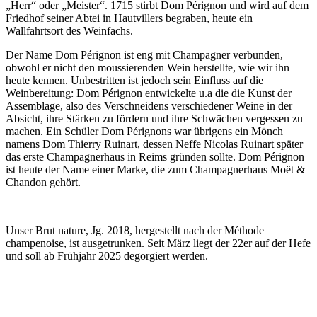
„Herr“ oder „Meister“. 1715 stirbt Dom Pérignon und wird auf dem
Friedhof seiner Abtei in Hautvillers begraben, heute ein
Wallfahrtsort des Weinfachs.
Der Name Dom Pérignon ist eng mit Champagner verbunden,
obwohl er nicht den moussierenden Wein herstellte, wie wir ihn
heute kennen. Unbestritten ist jedoch sein Einfluss auf die
Weinbereitung: Dom Pérignon entwickelte u.a die die Kunst der
Assemblage, also des Verschneidens verschiedener Weine in der
Absicht, ihre Stärken zu fördern und ihre Schwächen vergessen zu
machen. Ein Schüler Dom Pérignons war übrigens ein Mönch
namens Dom Thierry Ruinart, dessen Neffe Nicolas Ruinart später
das erste Champagnerhaus in Reims gründen sollte. Dom Pérignon
ist heute der Name einer Marke, die zum Champagnerhaus Moët &
Chandon gehört.
Unser Brut nature, Jg. 2018, hergestellt nach der Méthode
champenoise, ist ausgetrunken. Seit März liegt der 22er auf der Hefe
und soll ab Frühjahr 2025 degorgiert werden.