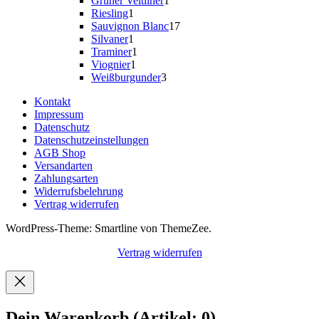
Grüner Veltliner
1
1
Produkt
Riesling
1
Produkt
17
Sauvignon Blanc
17
1
Produkte
Silvaner
1
Produkt
1
Traminer
1
1
Produkt
Viognier
1
Produkt
3
Weißburgunder
3
Produkte
Kontakt
Impressum
Datenschutz
Datenschutzeinstellungen
AGB Shop
Versandarten
Zahlungsarten
Widerrufsbelehrung
Vertrag widerrufen
WordPress-Theme: Smartline von ThemeZee.
Vertrag widerrufen
Dein Warenkorb
(Artikel: 0)