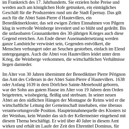
im Frankreich des 17. Jahrhunderts. Sie erzielen hohe Preise und
werden auch am königlichen Hofe getrunken, ein einträgliches
Geschäft für die Produzenten rund um die Stadt Épernay. Das gilt
auch für die Abtei Saint-Pierre d ́Hautevillers, ein
Benediktinerkloster, das seit ewigen Zeiten Einnahmen von Pilgern
klug in wertvolle Weinberge investiert und so blüht und gedeiht. Bis
die unfassbaren Grausamkeiten des 30-jährigen Krieges auch diese
Gegend erreichen. Am Ende dieser Auseinandersetzung werden
ganze Landstriche verwüstet sein, Gegenden entvölkert, die
Menschen verhungert oder an Seuchen gestorben, einfach im Elend
untergegangen. Auch die Abtei von Hautevillers leidet unter dem
Krieg, die Weinberge verkommen, die wirtschaftlichen Verhältnisse
liegen darnieder.
Im Alter von 30 Jahren übernimmt der Benediktiner Pierre Pérignon
das Amt des Cellerars in der Abtei Saint-Pierre d ́Hautevillers. 1638
oder Anfang 1639 in dem Dörfchen Sainte-Menehould geboren,
war der Sohn aus gutem Hause im Alter von 19 Jahren dem Orden
beigetreten, wissbegierig, fleißig und strebsam. In seiner neuen
Abtei an den südlichen Hängen der Montagne de Reims wird er die
wirtschaftliche Leitung der Gemeinschaft innehaben, eine überaus
verantwortungsvolle Position. Haupteinnahmequelle des Klosters ist
der Weinbau, kein Wunder das sich der Kellermeister eingehend mit
diesem Thema beschäftigt. Er wird über 40 Jahre in diesem Amt
wirken und erhält im Laufe der Zeit den Ehrentitel Dominus, für