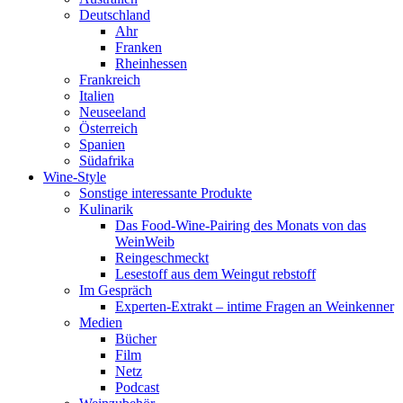
Deutschland
Ahr
Franken
Rheinhessen
Frankreich
Italien
Neuseeland
Österreich
Spanien
Südafrika
Wine-Style
Sonstige interessante Produkte
Kulinarik
Das Food-Wine-Pairing des Monats von das
WeinWeib
Reingeschmeckt
Lesestoff aus dem Weingut rebstoff
Im Gespräch
Experten-Extrakt – intime Fragen an Weinkenner
Medien
Bücher
Film
Netz
Podcast