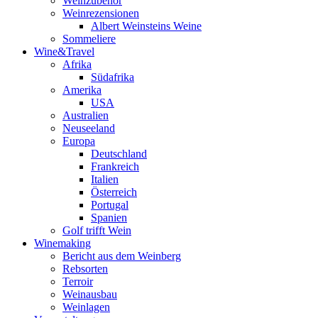
Weinzubehör
Weinrezensionen
Albert Weinsteins Weine
Sommeliere
Wine&Travel
Afrika
Südafrika
Amerika
USA
Australien
Neuseeland
Europa
Deutschland
Frankreich
Italien
Österreich
Portugal
Spanien
Golf trifft Wein
Winemaking
Bericht aus dem Weinberg
Rebsorten
Terroir
Weinausbau
Weinlagen