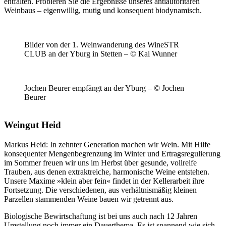
entfalten. Probieren Sie die Ergebnisse unseres antiautoritären
Weinbaus – eigenwillig, mutig und konsequent biodynamisch.
Bilder von der 1. Weinwanderung des WineSTR
CLUB an der Yburg in Stetten – © Kai Wunner
Jochen Beurer empfängt an der Yburg – © Jochen
Beurer
Weingut Heid
Markus Heid: In zehnter Generation machen wir Wein. Mit Hilfe
konsequenter Mengenbegrenzung im Winter und Ertragsregulierung
im Sommer freuen wir uns im Herbst über gesunde, vollreife
Trauben, aus denen extraktreiche, harmonische Weine entstehen.
Unsere Maxime »klein aber fein« findet in der Kellerarbeit ihre
Fortsetzung. Die verschiedenen, aus verhältnismäßig kleinen
Parzellen stammenden Weine bauen wir getrennt aus.
Biologische Bewirtschaftung ist bei uns auch nach 12 Jahren
Umstellung noch immer ein Dauerthema. Es ist spannend wie sich