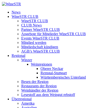
Zum
Inhalt
WineSTR
News
springen
WineSTR CLUB
WineSTR CLUB
CLUB News
Partner WineSTR CLUB
Angebote für Mitglieder WineSTR CLUB
Events WineSTR CLUB
Mitglied werden
Mitgliedschaft kündigen
AGB’s WineSTR CLUB
Regional
Winzer
Weinregionen
Oberer Neckar
Remstal-Stuttgart
Württembergisches Unterland
Besen der Region
Restaurants der Region
Weinhändler der Region
Lesestoff aus dem Weingut rebstoff
Überregional
Amerika
Australien