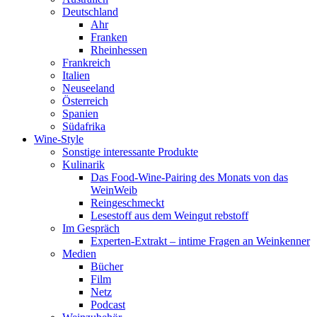
Deutschland
Ahr
Franken
Rheinhessen
Frankreich
Italien
Neuseeland
Österreich
Spanien
Südafrika
Wine-Style
Sonstige interessante Produkte
Kulinarik
Das Food-Wine-Pairing des Monats von das
WeinWeib
Reingeschmeckt
Lesestoff aus dem Weingut rebstoff
Im Gespräch
Experten-Extrakt – intime Fragen an Weinkenner
Medien
Bücher
Film
Netz
Podcast