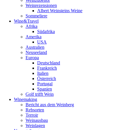
Weinzubehör
Weinrezensionen
Albert Weinsteins Weine
Sommeliere
Wine&Travel
Afrika
Südafrika
Amerika
USA
Australien
Neuseeland
Europa
Deutschland
Frankreich
Italien
Österreich
Portugal
Spanien
Golf trifft Wein
Winemaking
Bericht aus dem Weinberg
Rebsorten
Terroir
Weinausbau
Weinlagen