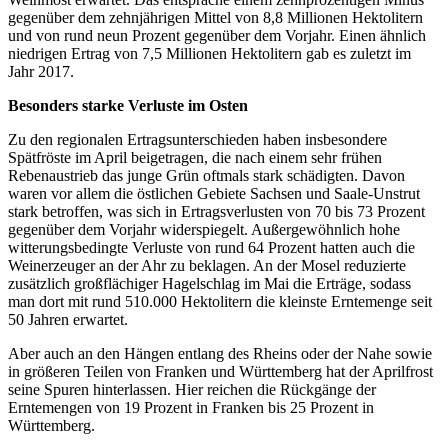
gegenüber dem zehnjährigen Mittel von 8,8 Millionen Hektolitern
und von rund neun Prozent gegenüber dem Vorjahr. Einen ähnlich
niedrigen Ertrag von 7,5 Millionen Hektolitern gab es zuletzt im
Jahr 2017.
Besonders starke Verluste im Osten
Zu den regionalen Ertragsunterschieden haben insbesondere
Spätfröste im April beigetragen, die nach einem sehr frühen
Rebenaustrieb das junge Grün oftmals stark schädigten. Davon
waren vor allem die östlichen Gebiete Sachsen und Saale-Unstrut
stark betroffen, was sich in Ertragsverlusten von 70 bis 73 Prozent
gegenüber dem Vorjahr widerspiegelt. Außergewöhnlich hohe
witterungsbedingte Verluste von rund 64 Prozent hatten auch die
Weinerzeuger an der Ahr zu beklagen. An der Mosel reduzierte
zusätzlich großflächiger Hagelschlag im Mai die Erträge, sodass
man dort mit rund 510.000 Hektolitern die kleinste Erntemenge seit
50 Jahren erwartet.
Aber auch an den Hängen entlang des Rheins oder der Nahe sowie
in größeren Teilen von Franken und Württemberg hat der Aprilfrost
seine Spuren hinterlassen. Hier reichen die Rückgänge der
Erntemengen von 19 Prozent in Franken bis 25 Prozent in
Württemberg.