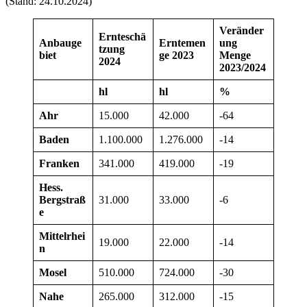
(Stand: 24.10.2024)
Veränder
Ernteschä
Anbauge
Erntemen
ung
tzung
biet
ge 2023
Menge
2024
2023/2024
hl
hl
%
Ahr
15.000
42.000
-64
Baden
1.100.000
1.276.000
-14
Franken
341.000
419.000
-19
Hess.
Bergstraß
31.000
33.000
-6
e
Mittelrhei
19.000
22.000
-14
n
Mosel
510.000
724.000
-30
Nahe
265.000
312.000
-15