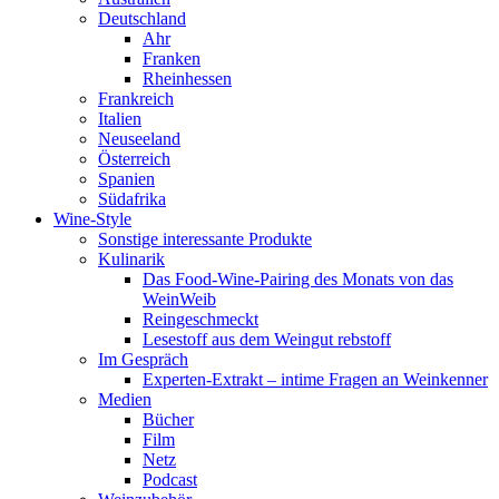
Deutschland
Ahr
Franken
Rheinhessen
Frankreich
Italien
Neuseeland
Österreich
Spanien
Südafrika
Wine-Style
Sonstige interessante Produkte
Kulinarik
Das Food-Wine-Pairing des Monats von das
WeinWeib
Reingeschmeckt
Lesestoff aus dem Weingut rebstoff
Im Gespräch
Experten-Extrakt – intime Fragen an Weinkenner
Medien
Bücher
Film
Netz
Podcast