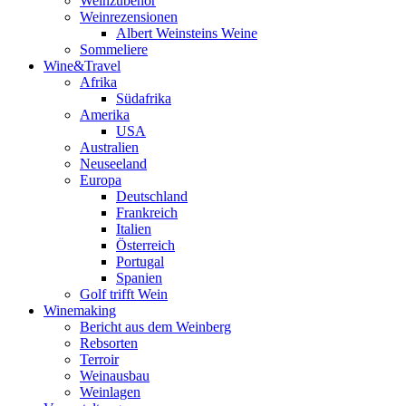
Weinzubehör
Weinrezensionen
Albert Weinsteins Weine
Sommeliere
Wine&Travel
Afrika
Südafrika
Amerika
USA
Australien
Neuseeland
Europa
Deutschland
Frankreich
Italien
Österreich
Portugal
Spanien
Golf trifft Wein
Winemaking
Bericht aus dem Weinberg
Rebsorten
Terroir
Weinausbau
Weinlagen