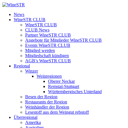
Zum
Inhalt
WineSTR
News
springen
WineSTR CLUB
WineSTR CLUB
CLUB News
Partner WineSTR CLUB
Angebote für Mitglieder WineSTR CLUB
Events WineSTR CLUB
Mitglied werden
Mitgliedschaft kündigen
AGB’s WineSTR CLUB
Regional
Winzer
Weinregionen
Oberer Neckar
Remstal-Stuttgart
Württembergisches Unterland
Besen der Region
Restaurants der Region
Weinhändler der Region
Lesestoff aus dem Weingut rebstoff
Überregional
Amerika
Australien