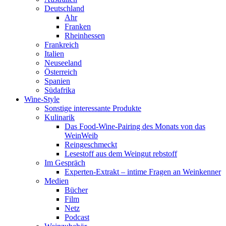
Deutschland
Ahr
Franken
Rheinhessen
Frankreich
Italien
Neuseeland
Österreich
Spanien
Südafrika
Wine-Style
Sonstige interessante Produkte
Kulinarik
Das Food-Wine-Pairing des Monats von das
WeinWeib
Reingeschmeckt
Lesestoff aus dem Weingut rebstoff
Im Gespräch
Experten-Extrakt – intime Fragen an Weinkenner
Medien
Bücher
Film
Netz
Podcast