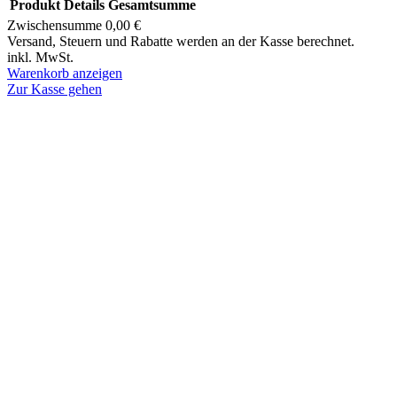
Produkt
Details
Gesamtsumme
Zwischensumme
0,00 €
Produkte
Versand, Steuern und Rabatte werden an der Kasse berechnet.
inkl. MwSt.
im
Warenkorb anzeigen
Warenkorb
Zur Kasse gehen