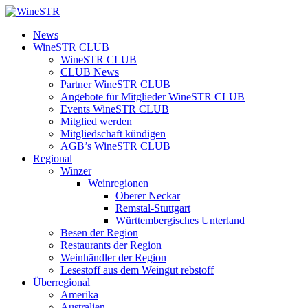
Zum
Inhalt
WineSTR
News
springen
WineSTR CLUB
WineSTR CLUB
CLUB News
Partner WineSTR CLUB
Angebote für Mitglieder WineSTR CLUB
Events WineSTR CLUB
Mitglied werden
Mitgliedschaft kündigen
AGB’s WineSTR CLUB
Regional
Winzer
Weinregionen
Oberer Neckar
Remstal-Stuttgart
Württembergisches Unterland
Besen der Region
Restaurants der Region
Weinhändler der Region
Lesestoff aus dem Weingut rebstoff
Überregional
Amerika
Australien