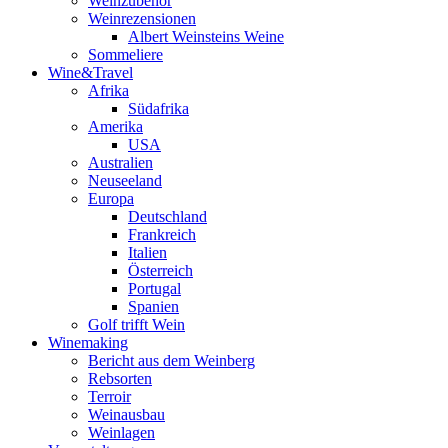
Weinzubehör
Weinrezensionen
Albert Weinsteins Weine
Sommeliere
Wine&Travel
Afrika
Südafrika
Amerika
USA
Australien
Neuseeland
Europa
Deutschland
Frankreich
Italien
Österreich
Portugal
Spanien
Golf trifft Wein
Winemaking
Bericht aus dem Weinberg
Rebsorten
Terroir
Weinausbau
Weinlagen