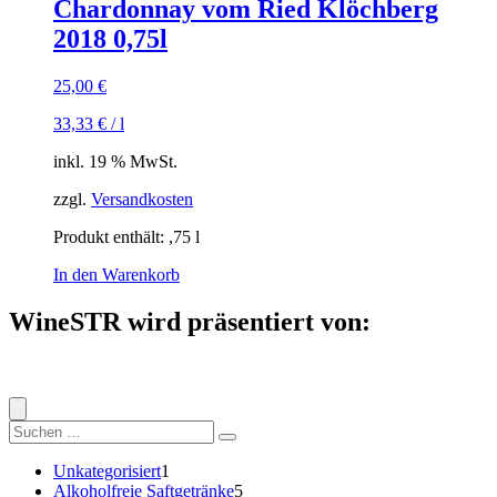
Chardonnay vom Ried Klöchberg
2018 0,75l
25,00
€
33,33
€
/
l
inkl. 19 % MwSt.
zzgl.
Versandkosten
Produkt enthält: ,75
l
In den Warenkorb
WineSTR wird präsentiert von:
Suche
nach:
1
Unkategorisiert
1
Produkt
5
Alkoholfreie Saftgetränke
5