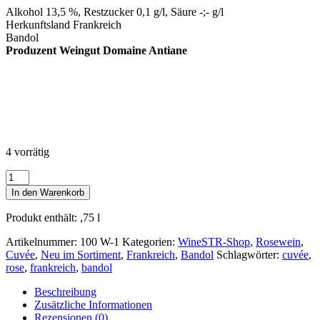
Alkohol 13,5 %, Restzucker 0,1 g/l, Säure -;- g/l
Herkunftsland Frankreich
Bandol
Produzent
Weingut Domaine Antiane
4 vorrätig
Bandol
Rosé
In den Warenkorb
95*
2024
Produkt enthält: ,75
l
Domaine
Antiane
Artikelnummer:
100 W-1
Kategorien:
WineSTR-Shop
,
Rosewein
,
AOP
Cuvée
,
Neu im Sortiment
,
Frankreich
,
Bandol
Schlagwörter:
cuvée
,
0,75l
rose
,
frankreich
,
bandol
Menge
Beschreibung
Zusätzliche Informationen
Rezensionen (0)