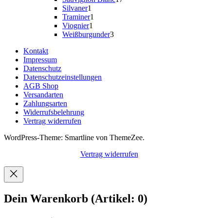
1
Produkte
Silvaner
1
Produkt
1
Traminer
1
1
Produkt
Viognier
1
Produkt
3
Weißburgunder
3
Produkte
Kontakt
Impressum
Datenschutz
Datenschutzeinstellungen
AGB Shop
Versandarten
Zahlungsarten
Widerrufsbelehrung
Vertrag widerrufen
WordPress-Theme: Smartline von ThemeZee.
Vertrag widerrufen
Dein Warenkorb
(Artikel: 0)