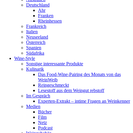
Deutschland
Ahr
Franken
Rheinhessen
Frankreich
Italien
Neuseeland
Österreich
Spanien
Südafrika
Wine-Style
Sonstige interessante Produkte
Kulinarik
Das Food-Wine-Pairing des Monats von das
WeinWeib
Reingeschmeckt
Lesestoff aus dem Weingut rebstoff
Im Gespräch
Experten-Extrakt – intime Fragen an Weinkenner
Medien
Bücher
Film
Netz
Podcast