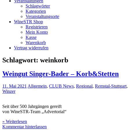
Veranstaltungen
Schlagwörter
Kategorien
Veranstaltungsorte
WineSTR Shop
Registrieren
Mein Konto
Kasse
Warenkorb
Vertrag widerrufen
Schlagwort:
weinkorb
Weingut Singer-Bader – Korb&Stetten
11. Mai 2021
Allgemein
,
CLUB News
,
Regional
,
Remstal-Stuttgart
,
Winzer
Seit über 500 Jahrgängen gereift
von WineSTR-Team „Advertorial“
» Weiterlesen
Kommentar hinterlassen