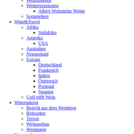
Weinzubehör
Weinrezensionen
Albert Weinsteins Weine
Sommeliere
Wine&Travel
Afrika
Südafrika
Amerika
USA
Australien
Neuseeland
Europa
Deutschland
Frankreich
Italien
Österreich
Portugal
Spanien
Golf trifft Wein
Winemaking
Bericht aus dem Weinberg
Rebsorten
Terroir
Weinausbau
Weinlagen