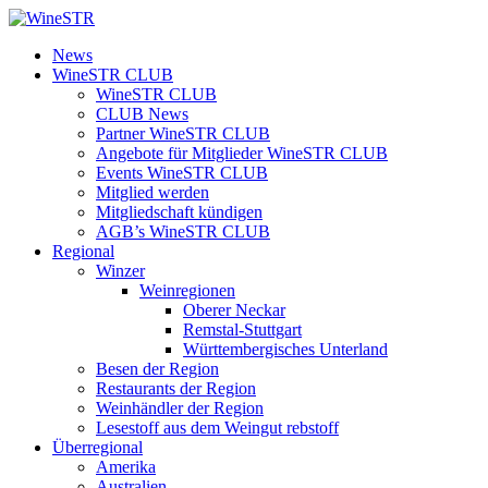
Zum
Inhalt
WineSTR
News
springen
WineSTR CLUB
WineSTR CLUB
CLUB News
Partner WineSTR CLUB
Angebote für Mitglieder WineSTR CLUB
Events WineSTR CLUB
Mitglied werden
Mitgliedschaft kündigen
AGB’s WineSTR CLUB
Regional
Winzer
Weinregionen
Oberer Neckar
Remstal-Stuttgart
Württembergisches Unterland
Besen der Region
Restaurants der Region
Weinhändler der Region
Lesestoff aus dem Weingut rebstoff
Überregional
Amerika
Australien