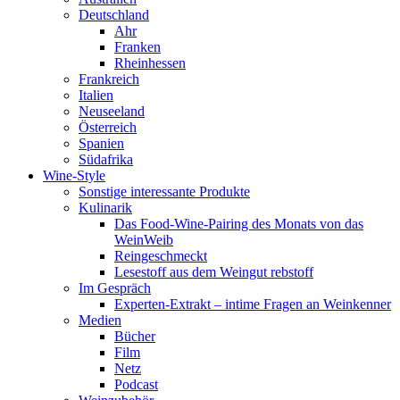
Deutschland
Ahr
Franken
Rheinhessen
Frankreich
Italien
Neuseeland
Österreich
Spanien
Südafrika
Wine-Style
Sonstige interessante Produkte
Kulinarik
Das Food-Wine-Pairing des Monats von das
WeinWeib
Reingeschmeckt
Lesestoff aus dem Weingut rebstoff
Im Gespräch
Experten-Extrakt – intime Fragen an Weinkenner
Medien
Bücher
Film
Netz
Podcast