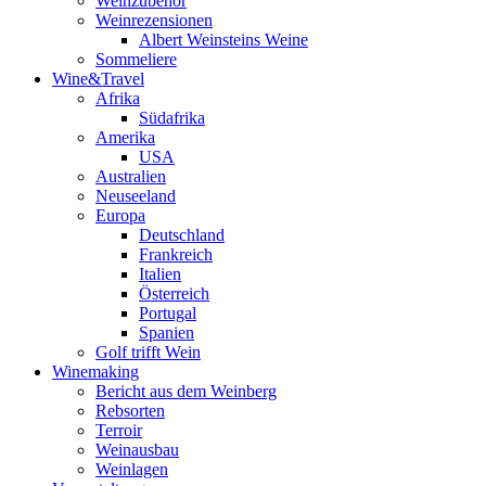
Weinzubehör
Weinrezensionen
Albert Weinsteins Weine
Sommeliere
Wine&Travel
Afrika
Südafrika
Amerika
USA
Australien
Neuseeland
Europa
Deutschland
Frankreich
Italien
Österreich
Portugal
Spanien
Golf trifft Wein
Winemaking
Bericht aus dem Weinberg
Rebsorten
Terroir
Weinausbau
Weinlagen