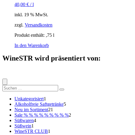
40,00
€
/
l
inkl. 19 % MwSt.
zzgl.
Versandkosten
Produkt enthält: ,75
l
In den Warenkorb
WineSTR wird präsentiert von:
Suche
nach:
1
Unkategorisiert
1
Produkt
5
Alkoholfreie Saftgetränke
5
21
Produkte
Neu im Sortiment
21
Produkte
2
Sale % % % % % % % % %
2
4
Produkte
Süßwaren
4
1
Produkte
Süßwein
1
Produkt
1
WineSTR CLUB
1