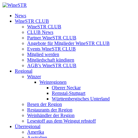
Zum
Inhalt
WineSTR
News
springen
WineSTR CLUB
WineSTR CLUB
CLUB News
Partner WineSTR CLUB
Angebote für Mitglieder WineSTR CLUB
Events WineSTR CLUB
Mitglied werden
Mitgliedschaft kündigen
AGB’s WineSTR CLUB
Regional
Winzer
Weinregionen
Oberer Neckar
Remstal-Stuttgart
Württembergisches Unterland
Besen der Region
Restaurants der Region
Weinhändler der Region
Lesestoff aus dem Weingut rebstoff
Überregional
Amerika
Australien