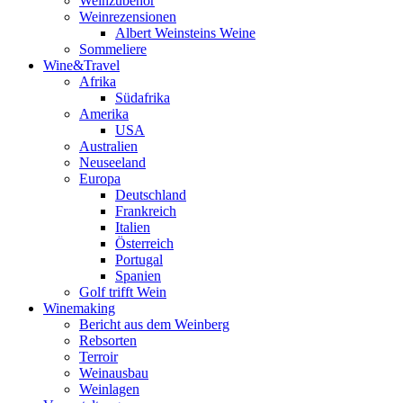
Weinzubehör
Weinrezensionen
Albert Weinsteins Weine
Sommeliere
Wine&Travel
Afrika
Südafrika
Amerika
USA
Australien
Neuseeland
Europa
Deutschland
Frankreich
Italien
Österreich
Portugal
Spanien
Golf trifft Wein
Winemaking
Bericht aus dem Weinberg
Rebsorten
Terroir
Weinausbau
Weinlagen