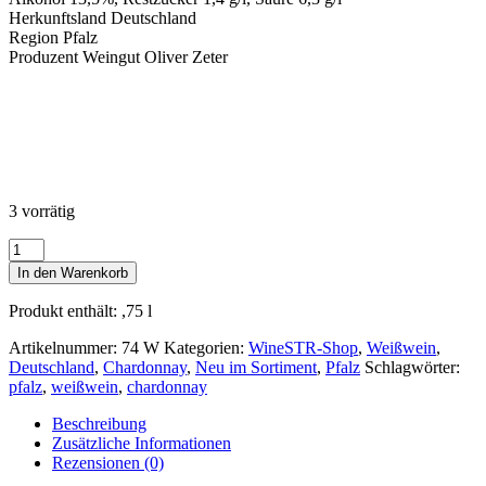
Herkunftsland Deutschland
Region Pfalz
Produzent Weingut Oliver Zeter
3 vorrätig
Oliver
Zeter
In den Warenkorb
Chardonnay
Mineral
Produkt enthält: ,75
l
trocken
QbA
Artikelnummer:
74 W
Kategorien:
WineSTR-Shop
,
Weißwein
,
2021
Deutschland
,
Chardonnay
,
Neu im Sortiment
,
Pfalz
Schlagwörter:
0,75l
pfalz
,
weißwein
,
chardonnay
Menge
Beschreibung
Zusätzliche Informationen
Rezensionen (0)