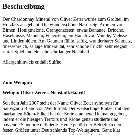
Beschreibung
Der Chardonnay Mineral von Oliver Zeter wurde zum Großteil im
Holzfass ausgebaut. Die wunderschöne Nase zeigt Aromen von
Birnen, Honigmelone, Orangenzesten, etwas Bananae, Brioche,
Haselnüsse, Mandeln, Feuerstein, ein Hauch von Vanille, Melisse
und Lindenblüten. Am Gaumen füllig, saftig, wunderbarer Schmelz,
finessenreich, salzige Mineralität, sehr schöne Frucht, sehr elegant,
zartes Spiel und ein sehr sehr langer Nachhall.
Allergenhinweis enthält Sulfite
Zum Weingut:
Weingut Oliver Zeter – Neustadt/Haardt
Seit dem Jahr 2007 steht der Name Oliver Zeter synonym für
Sauvignon Blanc von Weltformat. Der weitsichtige Pfälzer mit dem
markanten Bären-Etikett hat der Sorte eine neue Heimat gegeben,
indem er die hiesigen Terroirs und Klone genau studierte und
passende Standorte definierte. Heute gehört der Betrieb zu den
festen Größen unter Deutschlands Top-Weingütern. Ganz klar