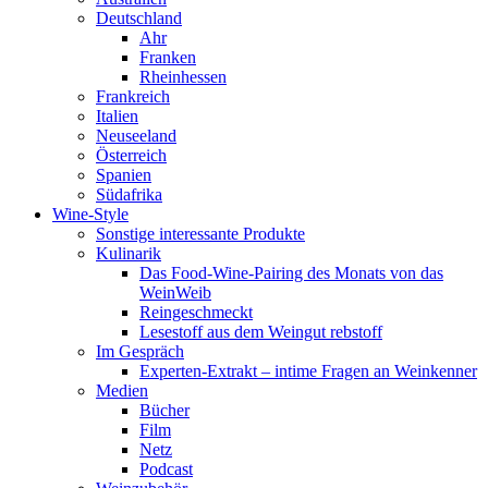
Deutschland
Ahr
Franken
Rheinhessen
Frankreich
Italien
Neuseeland
Österreich
Spanien
Südafrika
Wine-Style
Sonstige interessante Produkte
Kulinarik
Das Food-Wine-Pairing des Monats von das
WeinWeib
Reingeschmeckt
Lesestoff aus dem Weingut rebstoff
Im Gespräch
Experten-Extrakt – intime Fragen an Weinkenner
Medien
Bücher
Film
Netz
Podcast