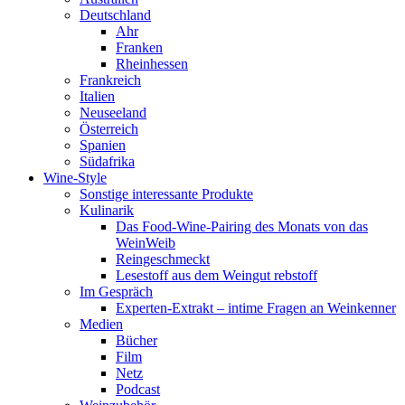
Deutschland
Ahr
Franken
Rheinhessen
Frankreich
Italien
Neuseeland
Österreich
Spanien
Südafrika
Wine-Style
Sonstige interessante Produkte
Kulinarik
Das Food-Wine-Pairing des Monats von das
WeinWeib
Reingeschmeckt
Lesestoff aus dem Weingut rebstoff
Im Gespräch
Experten-Extrakt – intime Fragen an Weinkenner
Medien
Bücher
Film
Netz
Podcast