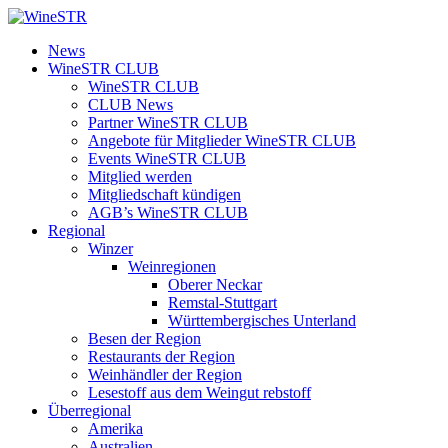
Zum
Inhalt
WineSTR
News
springen
WineSTR CLUB
WineSTR CLUB
CLUB News
Partner WineSTR CLUB
Angebote für Mitglieder WineSTR CLUB
Events WineSTR CLUB
Mitglied werden
Mitgliedschaft kündigen
AGB’s WineSTR CLUB
Regional
Winzer
Weinregionen
Oberer Neckar
Remstal-Stuttgart
Württembergisches Unterland
Besen der Region
Restaurants der Region
Weinhändler der Region
Lesestoff aus dem Weingut rebstoff
Überregional
Amerika
Australien