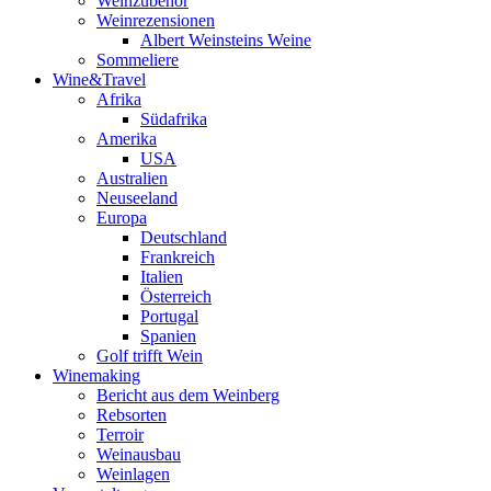
Weinzubehör
Weinrezensionen
Albert Weinsteins Weine
Sommeliere
Wine&Travel
Afrika
Südafrika
Amerika
USA
Australien
Neuseeland
Europa
Deutschland
Frankreich
Italien
Österreich
Portugal
Spanien
Golf trifft Wein
Winemaking
Bericht aus dem Weinberg
Rebsorten
Terroir
Weinausbau
Weinlagen