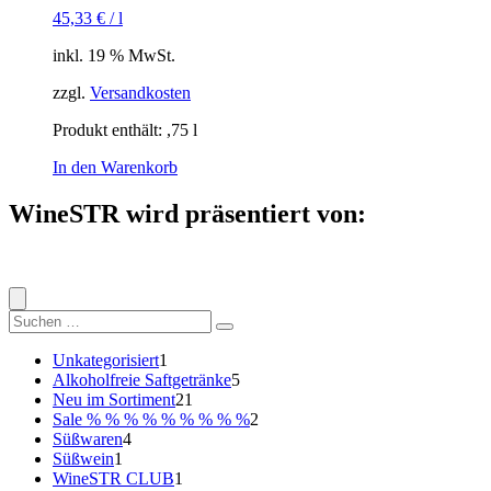
45,33
€
/
l
inkl. 19 % MwSt.
zzgl.
Versandkosten
Produkt enthält: ,75
l
In den Warenkorb
WineSTR wird präsentiert von:
Suche
nach:
1
Unkategorisiert
1
Produkt
5
Alkoholfreie Saftgetränke
5
21
Produkte
Neu im Sortiment
21
Produkte
2
Sale % % % % % % % % %
2
4
Produkte
Süßwaren
4
1
Produkte
Süßwein
1
Produkt
1
WineSTR CLUB
1