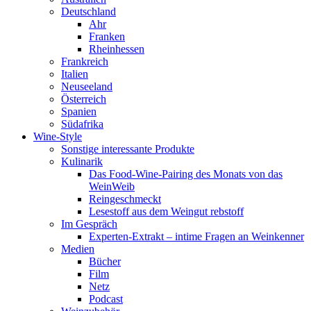
Deutschland
Ahr
Franken
Rheinhessen
Frankreich
Italien
Neuseeland
Österreich
Spanien
Südafrika
Wine-Style
Sonstige interessante Produkte
Kulinarik
Das Food-Wine-Pairing des Monats von das
WeinWeib
Reingeschmeckt
Lesestoff aus dem Weingut rebstoff
Im Gespräch
Experten-Extrakt – intime Fragen an Weinkenner
Medien
Bücher
Film
Netz
Podcast