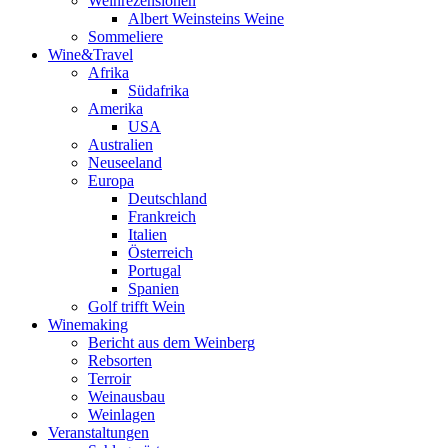
Weinrezensionen
Albert Weinsteins Weine
Sommeliere
Wine&Travel
Afrika
Südafrika
Amerika
USA
Australien
Neuseeland
Europa
Deutschland
Frankreich
Italien
Österreich
Portugal
Spanien
Golf trifft Wein
Winemaking
Bericht aus dem Weinberg
Rebsorten
Terroir
Weinausbau
Weinlagen
Veranstaltungen