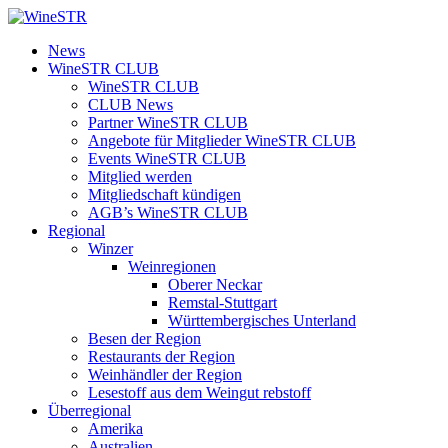
Zum
Inhalt
WineSTR
News
springen
WineSTR CLUB
WineSTR CLUB
CLUB News
Partner WineSTR CLUB
Angebote für Mitglieder WineSTR CLUB
Events WineSTR CLUB
Mitglied werden
Mitgliedschaft kündigen
AGB’s WineSTR CLUB
Regional
Winzer
Weinregionen
Oberer Neckar
Remstal-Stuttgart
Württembergisches Unterland
Besen der Region
Restaurants der Region
Weinhändler der Region
Lesestoff aus dem Weingut rebstoff
Überregional
Amerika
Australien