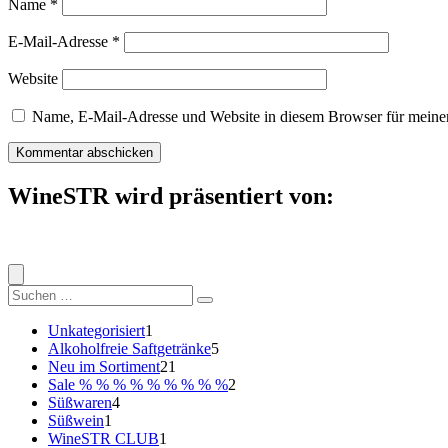
Name
*
E-Mail-Adresse
*
Website
Name, E-Mail-Adresse und Website in diesem Browser für meine
WineSTR wird präsentiert von:
Suche
nach:
1
Unkategorisiert
1
Produkt
5
Alkoholfreie Saftgetränke
5
21
Produkte
Neu im Sortiment
21
Produkte
2
Sale % % % % % % % % %
2
4
Produkte
Süßwaren
4
1
Produkte
Süßwein
1
Produkt
1
WineSTR CLUB
1