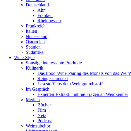
Deutschland
Ahr
Franken
Rheinhessen
Frankreich
Italien
Neuseeland
Österreich
Spanien
Südafrika
Wine-Style
Sonstige interessante Produkte
Kulinarik
Das Food-Wine-Pairing des Monats von das Wei
Reingeschmeckt
Lesestoff aus dem Weingut rebstoff
Im Gespräch
Experten-Extrakt – intime Fragen an Weinkenner
Medien
Bücher
Film
Netz
Podcast
Weinzubehör