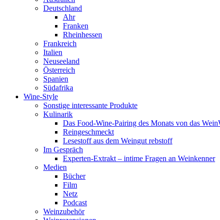
Deutschland
Ahr
Franken
Rheinhessen
Frankreich
Italien
Neuseeland
Österreich
Spanien
Südafrika
Wine-Style
Sonstige interessante Produkte
Kulinarik
Das Food-Wine-Pairing des Monats von das Wei
Reingeschmeckt
Lesestoff aus dem Weingut rebstoff
Im Gespräch
Experten-Extrakt – intime Fragen an Weinkenner
Medien
Bücher
Film
Netz
Podcast
Weinzubehör