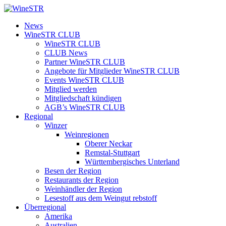
Zum
Inhalt
WineSTR
News
springen
WineSTR CLUB
WineSTR CLUB
CLUB News
Partner WineSTR CLUB
Angebote für Mitglieder WineSTR CLUB
Events WineSTR CLUB
Mitglied werden
Mitgliedschaft kündigen
AGB’s WineSTR CLUB
Regional
Winzer
Weinregionen
Oberer Neckar
Remstal-Stuttgart
Württembergisches Unterland
Besen der Region
Restaurants der Region
Weinhändler der Region
Lesestoff aus dem Weingut rebstoff
Überregional
Amerika
Australien