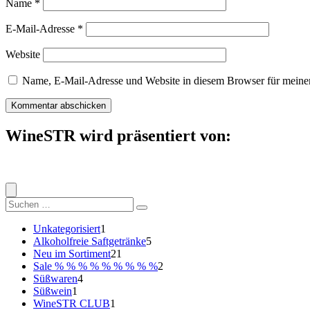
Name
*
E-Mail-Adresse
*
Website
Name, E-Mail-Adresse und Website in diesem Browser für meine
WineSTR wird präsentiert von:
Suche
nach:
1
Unkategorisiert
1
Produkt
5
Alkoholfreie Saftgetränke
5
21
Produkte
Neu im Sortiment
21
Produkte
2
Sale % % % % % % % % %
2
4
Produkte
Süßwaren
4
1
Produkte
Süßwein
1
Produkt
1
WineSTR CLUB
1