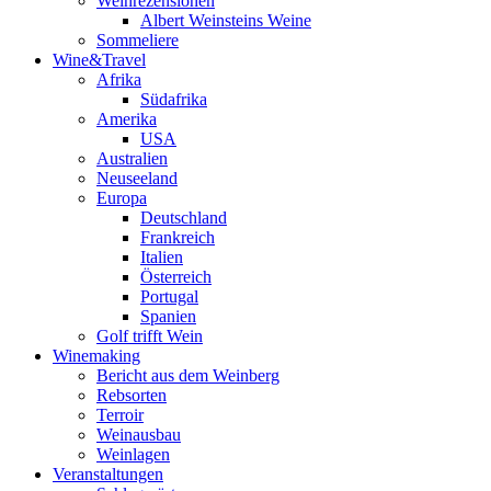
Weinrezensionen
Albert Weinsteins Weine
Sommeliere
Wine&Travel
Afrika
Südafrika
Amerika
USA
Australien
Neuseeland
Europa
Deutschland
Frankreich
Italien
Österreich
Portugal
Spanien
Golf trifft Wein
Winemaking
Bericht aus dem Weinberg
Rebsorten
Terroir
Weinausbau
Weinlagen
Veranstaltungen