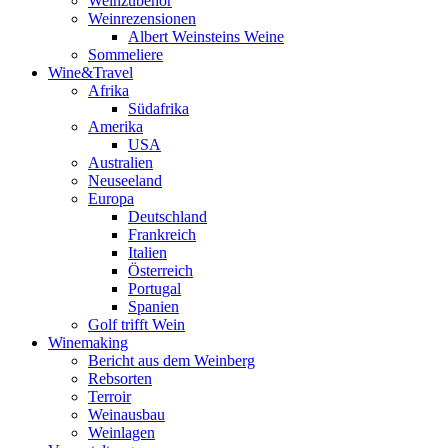
Weinzubehör
Weinrezensionen
Albert Weinsteins Weine
Sommeliere
Wine&Travel
Afrika
Südafrika
Amerika
USA
Australien
Neuseeland
Europa
Deutschland
Frankreich
Italien
Österreich
Portugal
Spanien
Golf trifft Wein
Winemaking
Bericht aus dem Weinberg
Rebsorten
Terroir
Weinausbau
Weinlagen