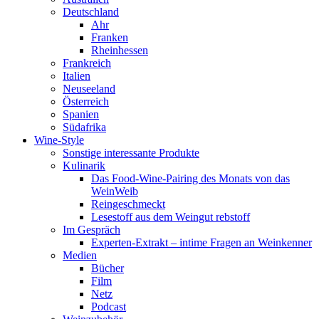
Deutschland
Ahr
Franken
Rheinhessen
Frankreich
Italien
Neuseeland
Österreich
Spanien
Südafrika
Wine-Style
Sonstige interessante Produkte
Kulinarik
Das Food-Wine-Pairing des Monats von das
WeinWeib
Reingeschmeckt
Lesestoff aus dem Weingut rebstoff
Im Gespräch
Experten-Extrakt – intime Fragen an Weinkenner
Medien
Bücher
Film
Netz
Podcast