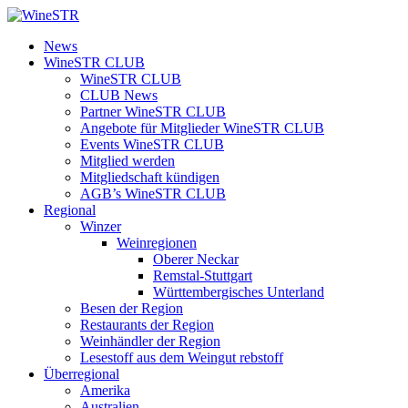
Zum
Inhalt
WineSTR
News
springen
WineSTR CLUB
WineSTR CLUB
CLUB News
Partner WineSTR CLUB
Angebote für Mitglieder WineSTR CLUB
Events WineSTR CLUB
Mitglied werden
Mitgliedschaft kündigen
AGB’s WineSTR CLUB
Regional
Winzer
Weinregionen
Oberer Neckar
Remstal-Stuttgart
Württembergisches Unterland
Besen der Region
Restaurants der Region
Weinhändler der Region
Lesestoff aus dem Weingut rebstoff
Überregional
Amerika
Australien