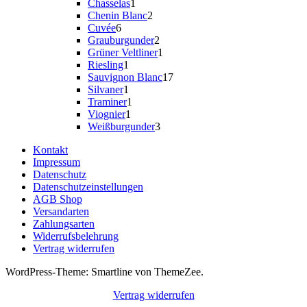
1
Produkte
Chasselas
1
Produkt
2
Chenin Blanc
2
6
Produkte
Cuvée
6
Produkte
2
Grauburgunder
2
Produkte
1
Grüner Veltliner
1
1
Produkt
Riesling
1
Produkt
17
Sauvignon Blanc
17
1
Produkte
Silvaner
1
Produkt
1
Traminer
1
1
Produkt
Viognier
1
Produkt
3
Weißburgunder
3
Produkte
Kontakt
Impressum
Datenschutz
Datenschutzeinstellungen
AGB Shop
Versandarten
Zahlungsarten
Widerrufsbelehrung
Vertrag widerrufen
WordPress-Theme: Smartline von ThemeZee.
Vertrag widerrufen