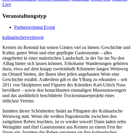
Live
Veranstaltungstyp
Partnerweingut Event
kulinarischerweinweg
Kernen im Remstal hat seinen Gästen viel zu bieten: Geschichte und
Kultur, guten Wein und eine gepflegte Gastronomie – alles
eingebettet in einer malerischen Landschaft, in der Sie im Nu den
Alltag hinter sich lassen können. Erholsame Wanderungen gehören
dazu, etwa auf dem knapp zweieinhalb Kilometer langen Weinweg
im Ortsteil Stetten, der Ihnen über jeden angebauten Wein eine
Geschichte erzählt. Außerdem gilt es die YBurg zu erkunden – seit
2011 von Skulpturen und Figuren des Künstlers Karl-Ulrich Nuss
bevölkert – sowie den benachbarten einmaligen Museumswengert
und das ausführlich beschilderte Trockenmauerprojekt eines
örtlichen Vereins
Inmitten dieser Schönheiten findet an Pfingsten der Kulinarische
Weinweg statt. Wenn die weißen Pagodenzelte zwischen den
zartgrünen Reben leuchten, ist es wieder soweit! Dann laden zehn
Weingüter und fünf Gastronomen aus Kernen zu einem Fest der
Sinne ein: Inmitten der Reben servieren sie ihre kulinarischen