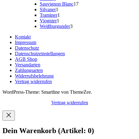
Produkt
17
Sauvignon Blanc
17
1
Produkte
Silvaner
1
Produkt
1
Traminer
1
1
Produkt
Viognier
1
Produkt
3
Weißburgunder
3
Produkte
Kontakt
Impressum
Datenschutz
Datenschutzeinstellungen
AGB Shop
Versandarten
Zahlungsarten
Widerrufsbelehrung
Vertrag widerrufen
WordPress-Theme: Smartline von ThemeZee.
Vertrag widerrufen
Dein Warenkorb
(Artikel: 0)