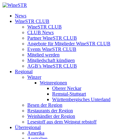
Zum
Inhalt
WineSTR
News
springen
WineSTR CLUB
WineSTR CLUB
CLUB News
Partner WineSTR CLUB
Angebote für Mitglieder WineSTR CLUB
Events WineSTR CLUB
Mitglied werden
Mitgliedschaft kündigen
AGB’s WineSTR CLUB
Regional
Winzer
Weinregionen
Oberer Neckar
Remstal-Stuttgart
Württembergisches Unterland
Besen der Region
Restaurants der Region
Weinhändler der Region
Lesestoff aus dem Weingut rebstoff
Überregional
Amerika
Australien