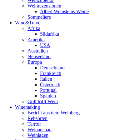
Weinzubehör
Weinrezensionen
Albert Weinsteins Weine
Sommeliere
Wine&Travel
Afrika
Südafrika
Amerika
USA
Australien
Neuseeland
Europa
Deutschland
Frankreich
Italien
Österreich
Portugal
Spanien
Golf trifft Wein
Winemaking
Bericht aus dem Weinberg
Rebsorten
Terroir
Weinausbau
Weinlagen