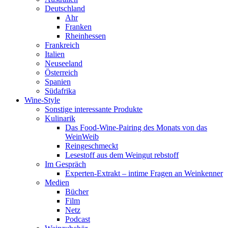
Deutschland
Ahr
Franken
Rheinhessen
Frankreich
Italien
Neuseeland
Österreich
Spanien
Südafrika
Wine-Style
Sonstige interessante Produkte
Kulinarik
Das Food-Wine-Pairing des Monats von das
WeinWeib
Reingeschmeckt
Lesestoff aus dem Weingut rebstoff
Im Gespräch
Experten-Extrakt – intime Fragen an Weinkenner
Medien
Bücher
Film
Netz
Podcast