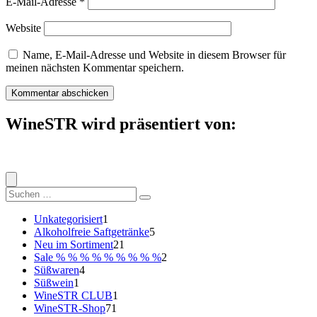
E-Mail-Adresse
*
Website
Name, E-Mail-Adresse und Website in diesem Browser für
meinen nächsten Kommentar speichern.
WineSTR wird präsentiert von:
Suche
nach:
1
Unkategorisiert
1
Produkt
5
Alkoholfreie Saftgetränke
5
21
Produkte
Neu im Sortiment
21
Produkte
2
Sale % % % % % % % % %
2
4
Produkte
Süßwaren
4
1
Produkte
Süßwein
1
Produkt
1
WineSTR CLUB
1
71
Produkt
WineSTR-Shop
71