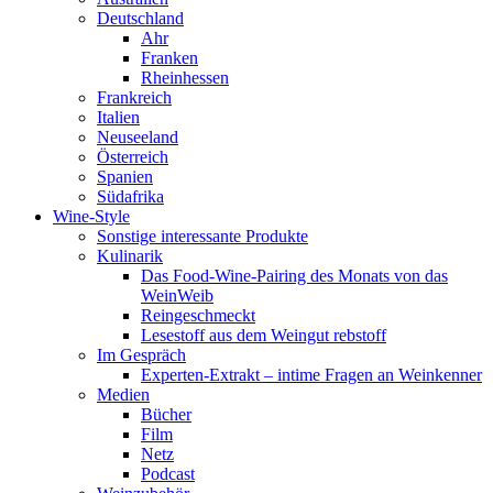
Deutschland
Ahr
Franken
Rheinhessen
Frankreich
Italien
Neuseeland
Österreich
Spanien
Südafrika
Wine-Style
Sonstige interessante Produkte
Kulinarik
Das Food-Wine-Pairing des Monats von das
WeinWeib
Reingeschmeckt
Lesestoff aus dem Weingut rebstoff
Im Gespräch
Experten-Extrakt – intime Fragen an Weinkenner
Medien
Bücher
Film
Netz
Podcast