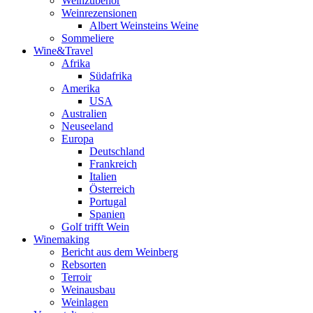
Weinzubehör
Weinrezensionen
Albert Weinsteins Weine
Sommeliere
Wine&Travel
Afrika
Südafrika
Amerika
USA
Australien
Neuseeland
Europa
Deutschland
Frankreich
Italien
Österreich
Portugal
Spanien
Golf trifft Wein
Winemaking
Bericht aus dem Weinberg
Rebsorten
Terroir
Weinausbau
Weinlagen