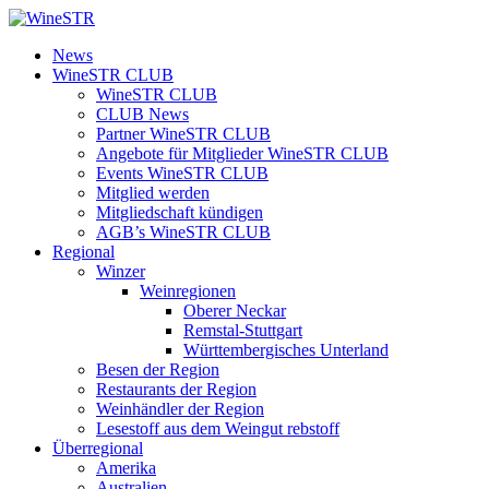
Zum
Inhalt
WineSTR
News
springen
WineSTR CLUB
WineSTR CLUB
CLUB News
Partner WineSTR CLUB
Angebote für Mitglieder WineSTR CLUB
Events WineSTR CLUB
Mitglied werden
Mitgliedschaft kündigen
AGB’s WineSTR CLUB
Regional
Winzer
Weinregionen
Oberer Neckar
Remstal-Stuttgart
Württembergisches Unterland
Besen der Region
Restaurants der Region
Weinhändler der Region
Lesestoff aus dem Weingut rebstoff
Überregional
Amerika
Australien