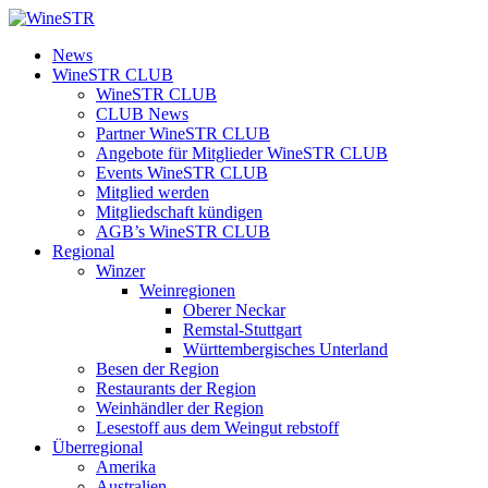
Zum
Inhalt
WineSTR
News
springen
WineSTR CLUB
WineSTR CLUB
CLUB News
Partner WineSTR CLUB
Angebote für Mitglieder WineSTR CLUB
Events WineSTR CLUB
Mitglied werden
Mitgliedschaft kündigen
AGB’s WineSTR CLUB
Regional
Winzer
Weinregionen
Oberer Neckar
Remstal-Stuttgart
Württembergisches Unterland
Besen der Region
Restaurants der Region
Weinhändler der Region
Lesestoff aus dem Weingut rebstoff
Überregional
Amerika
Australien