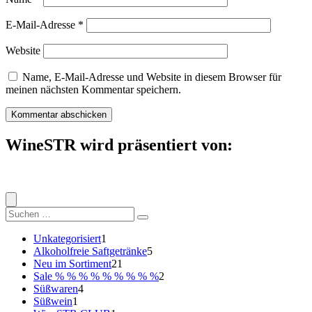
E-Mail-Adresse
*
Website
Name, E-Mail-Adresse und Website in diesem Browser für
meinen nächsten Kommentar speichern.
WineSTR wird präsentiert von:
Suche
nach:
1
Unkategorisiert
1
Produkt
5
Alkoholfreie Saftgetränke
5
21
Produkte
Neu im Sortiment
21
Produkte
2
Sale % % % % % % % % %
2
4
Produkte
Süßwaren
4
1
Produkte
Süßwein
1