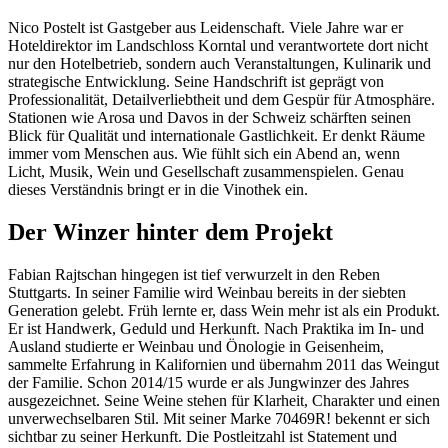
Nico Postelt ist Gastgeber aus Leidenschaft. Viele Jahre war er
Hoteldirektor im Landschloss Korntal und verantwortete dort nicht
nur den Hotelbetrieb, sondern auch Veranstaltungen, Kulinarik und
strategische Entwicklung. Seine Handschrift ist geprägt von
Professionalität, Detailverliebtheit und dem Gespür für Atmosphäre.
Stationen wie Arosa und Davos in der Schweiz schärften seinen
Blick für Qualität und internationale Gastlichkeit. Er denkt Räume
immer vom Menschen aus. Wie fühlt sich ein Abend an, wenn
Licht, Musik, Wein und Gesellschaft zusammenspielen. Genau
dieses Verständnis bringt er in die Vinothek ein.
Der Winzer hinter dem Projekt
Fabian Rajtschan hingegen ist tief verwurzelt in den Reben
Stuttgarts. In seiner Familie wird Weinbau bereits in der siebten
Generation gelebt. Früh lernte er, dass Wein mehr ist als ein Produkt.
Er ist Handwerk, Geduld und Herkunft. Nach Praktika im In- und
Ausland studierte er Weinbau und Önologie in Geisenheim,
sammelte Erfahrung in Kalifornien und übernahm 2011 das Weingut
der Familie. Schon 2014/15 wurde er als Jungwinzer des Jahres
ausgezeichnet. Seine Weine stehen für Klarheit, Charakter und einen
unverwechselbaren Stil. Mit seiner Marke 70469R! bekennt er sich
sichtbar zu seiner Herkunft. Die Postleitzahl ist Statement und