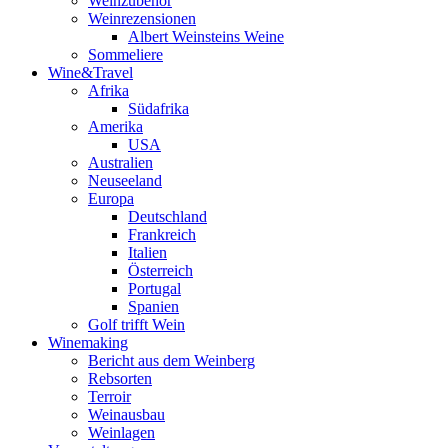
Weinzubehör
Weinrezensionen
Albert Weinsteins Weine
Sommeliere
Wine&Travel
Afrika
Südafrika
Amerika
USA
Australien
Neuseeland
Europa
Deutschland
Frankreich
Italien
Österreich
Portugal
Spanien
Golf trifft Wein
Winemaking
Bericht aus dem Weinberg
Rebsorten
Terroir
Weinausbau
Weinlagen