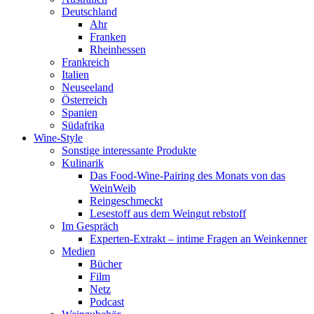
Deutschland
Ahr
Franken
Rheinhessen
Frankreich
Italien
Neuseeland
Österreich
Spanien
Südafrika
Wine-Style
Sonstige interessante Produkte
Kulinarik
Das Food-Wine-Pairing des Monats von das
WeinWeib
Reingeschmeckt
Lesestoff aus dem Weingut rebstoff
Im Gespräch
Experten-Extrakt – intime Fragen an Weinkenner
Medien
Bücher
Film
Netz
Podcast