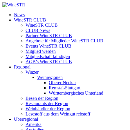
Zum
Inhalt
WineSTR
News
springen
WineSTR CLUB
WineSTR CLUB
CLUB News
Partner WineSTR CLUB
Angebote für Mitglieder WineSTR CLUB
Events WineSTR CLUB
Mitglied werden
Mitgliedschaft kündigen
AGB’s WineSTR CLUB
Regional
Winzer
Weinregionen
Oberer Neckar
Remstal-Stuttgart
Württembergisches Unterland
Besen der Region
Restaurants der Region
Weinhändler der Region
Lesestoff aus dem Weingut rebstoff
Überregional
Amerika
Australien