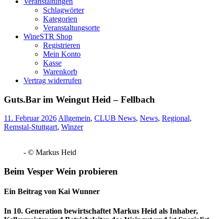
Veranstaltungen
Schlagwörter
Kategorien
Veranstaltungsorte
WineSTR Shop
Registrieren
Mein Konto
Kasse
Warenkorb
Vertrag widerrufen
Guts.Bar im Weingut Heid – Fellbach
11. Februar 2026
Allgemein
,
CLUB News
,
News
,
Regional
,
Remstal-Stuttgart
,
Winzer
- © Markus Heid
Beim Vesper Wein probieren
Ein Beitrag von Kai Wunner
In 10. Generation bewirtschaftet Markus Heid als Inhaber,