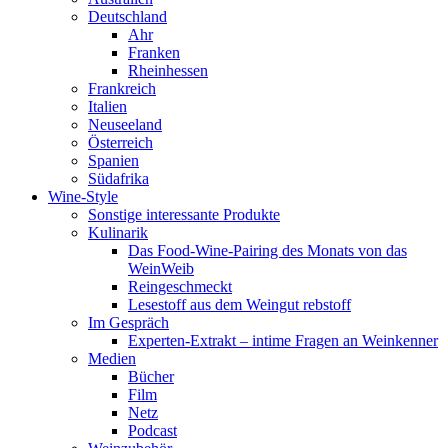
Deutschland
Ahr
Franken
Rheinhessen
Frankreich
Italien
Neuseeland
Österreich
Spanien
Südafrika
Wine-Style
Sonstige interessante Produkte
Kulinarik
Das Food-Wine-Pairing des Monats von das
WeinWeib
Reingeschmeckt
Lesestoff aus dem Weingut rebstoff
Im Gespräch
Experten-Extrakt – intime Fragen an Weinkenner
Medien
Bücher
Film
Netz
Podcast