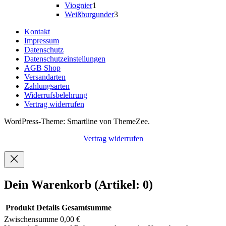
1
Produkt
Viognier
1
Produkt
3
Weißburgunder
3
Produkte
Kontakt
Impressum
Datenschutz
Datenschutzeinstellungen
AGB Shop
Versandarten
Zahlungsarten
Widerrufsbelehrung
Vertrag widerrufen
WordPress-Theme: Smartline von ThemeZee.
Vertrag widerrufen
Dein Warenkorb
(Artikel: 0)
Produkt
Details
Gesamtsumme
Zwischensumme
0,00 €