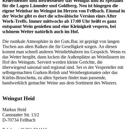
Kellermeister und Betriebsleiter das Weingut und ist Spezialist
für die Lagen Lämmler und Goldberg. Neu ist hingegen die
eigene Weinbar im Weingut im Herzen von Fellbach. Einmal in
der Woche gibt es dort die schwäbische Version eines After
Work-Treffs. Immer mittwochs ab 17:00 Uhr heißt es ganz
entspannt Wein genießen
und eine Kleinigkeit vespern,
bei
schönem Wetter natürlich auch im Hof.
Die rustikale Atmosphäre in der Guts.Bar, ist geprägt von langen
Tischen aus alten Balken die für Geselligkeit sorgen. An diesen
kommt man schnell anderen Weinliebhabern ins Gespräch. Wenn es
das Wetter hergibt, dann locken die Außenplätze an Weinfässern im
Hof des Weinguts. Serviert werden kleine Gerichte, die
überwiegend saisonal und regional sind. Sei es der Vesperteller mit
selbstgemachten Gurken-Relish und Weinbergtomaten oder das
Kürbis-Bruschetta, zu allen Speisen findet man passende,
handwerklich gemachte Weine aus dem Sortiment des Winzers.
Weingut Heid
Markus Heid
Cannstatter Str. 13/2
D-70734 Fellbach