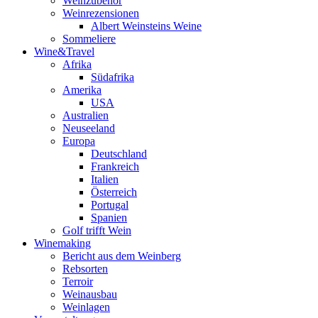
Weinzubehör
Weinrezensionen
Albert Weinsteins Weine
Sommeliere
Wine&Travel
Afrika
Südafrika
Amerika
USA
Australien
Neuseeland
Europa
Deutschland
Frankreich
Italien
Österreich
Portugal
Spanien
Golf trifft Wein
Winemaking
Bericht aus dem Weinberg
Rebsorten
Terroir
Weinausbau
Weinlagen