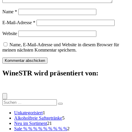
Name
*
E-Mail-Adresse
*
Website
Name, E-Mail-Adresse und Website in diesem Browser für
meinen nächsten Kommentar speichern.
WineSTR wird präsentiert von:
Suche
nach:
1
Unkategorisiert
1
Produkt
5
Alkoholfreie Saftgetränke
5
21
Produkte
Neu im Sortiment
21
Produkte
2
Sale % % % % % % % % %
2