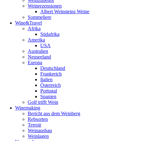
Weinzubehör
Weinrezensionen
Albert Weinsteins Weine
Sommeliere
Wine&Travel
Afrika
Südafrika
Amerika
USA
Australien
Neuseeland
Europa
Deutschland
Frankreich
Italien
Österreich
Portugal
Spanien
Golf trifft Wein
Winemaking
Bericht aus dem Weinberg
Rebsorten
Terroir
Weinausbau
Weinlagen