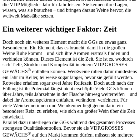
die VDP.Mitglieder Jahr für Jahr leisten: Sie kennen ihre Lagen,
wissen, was sie brauchen – und bringen daraus Weine hervor, die
weltweit Maßstäbe setzen.
Ein weiterer wichtiger Faktor: Zeit
Doch noch ein weiteres Element macht die GGs zu etwas ganz
Besonderem. Ein Element, das es braucht, damit in die großen
Weine Ruhe kommt – und sich ihre Aromen erstmals finden und
verbinden können. Dieses Element ist die Zeit. Sie ist es, wodurch
sich Tiefe, Struktur und Komplexität in einem VDP.GROSSES
®
GEWÄCHS
entfalten können. Weißweine ruhen dafür mindestens
ein Jahr im Keller, teilweise sogar länger, bevor sie gefüllt werden.
Rotweine erhalten sogar zwei Jahre Reifezeit. Doch auch nach der
Füllung ist ihr Potenzial längst nicht erschöpft: Viele GGs können
über Jahre, teils Jahrzehnte in der Flasche hinweg weiterreifen – und
dabei ihr Aromenspektrum entfalten, verändern, verfeinern. Für
viele Weinkennerinnen und Weinkenner liegt genau darin ein
besonderer Reiz: zu erleben, wie sich ein großer Wein über die Zeit
entwickelt.
Parallel dazu unterliegen die GGs während des gesamten Prozesses
strengsten Qualitätskontrollen. Bevor sie als VDP.GROSSES
®
GEWÄCHS
auf den Markt kommen dürfen, müssen sie mehrere