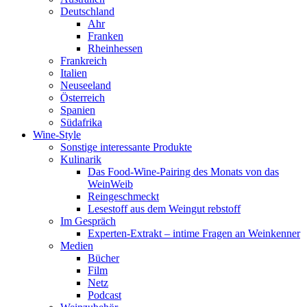
Deutschland
Ahr
Franken
Rheinhessen
Frankreich
Italien
Neuseeland
Österreich
Spanien
Südafrika
Wine-Style
Sonstige interessante Produkte
Kulinarik
Das Food-Wine-Pairing des Monats von das
WeinWeib
Reingeschmeckt
Lesestoff aus dem Weingut rebstoff
Im Gespräch
Experten-Extrakt – intime Fragen an Weinkenner
Medien
Bücher
Film
Netz
Podcast