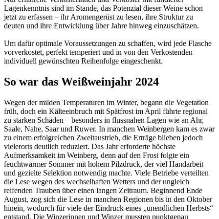
Lagenkenntnis sind im Stande, das Potenzial dieser Weine schon
jetzt zu erfassen – ihr Aromengerüst zu lesen, ihre Struktur zu
deuten und ihre Entwicklung über Jahre hinweg einzuschätzen.
Um dafür optimale Voraussetzungen zu schaffen, wird jede Flasche
vorverkostet, perfekt temperiert und in von den Verkostenden
individuell gewünschten Reihenfolge eingeschenkt.
So war das Weißweinjahr 2024
Wegen der milden Temperaturen im Winter, begann die Vegetation
früh, doch ein Kälteeinbruch mit Spätfrost im April führte regional
zu starken Schäden – besonders in flussnahen Lagen wie an Ahr,
Saale, Nahe, Saar und Ruwer. In manchen Weinbergen kam es zwar
zu einem erfolgreichen Zweitaustrieb, die Erträge blieben jedoch
vielerorts deutlich reduziert. Das Jahr erforderte höchste
Aufmerksamkeit im Weinberg, denn auf den Frost folgte ein
feuchtwarmer Sommer mit hohem Pilzdruck, der viel Handarbeit
und gezielte Selektion notwendig machte. Viele Betriebe verteilten
die Lese wegen des wechselhaften Wetters und der ungleich
reifenden Trauben über einen langen Zeitraum. Beginnend Ende
August, zog sich die Lese in manchen Regionen bis in den Oktober
hinein, wodurch für viele der Eindruck eines „unendlichen Herbsts“
entstand. Die Winzerinnen und Winzer mussten punktgenau