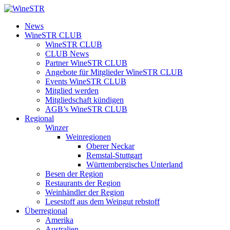
Zum
Inhalt
WineSTR
News
springen
WineSTR CLUB
WineSTR CLUB
CLUB News
Partner WineSTR CLUB
Angebote für Mitglieder WineSTR CLUB
Events WineSTR CLUB
Mitglied werden
Mitgliedschaft kündigen
AGB’s WineSTR CLUB
Regional
Winzer
Weinregionen
Oberer Neckar
Remstal-Stuttgart
Württembergisches Unterland
Besen der Region
Restaurants der Region
Weinhändler der Region
Lesestoff aus dem Weingut rebstoff
Überregional
Amerika
Australien