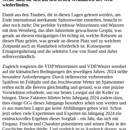
wiederfinden.
Damit aus den Trauben, die in diesen Lagen gelesen werden, am
Ende international anerkannte Spitzenweine entstehen, braucht es
aber noch mehr: Die perfekte Symbiose Winzerinnen und Winzern
mit dem Weinberg, das über Jahrzehnte gewachsene Gespür, was
gerade an diesem einzigartigen Ort richtig ist, welche Rebsorte an
diesen Platz gehört, was gerade an diesem Platz und zu welchem
Zeitpunkt auch an Handarbeit erforderlich ist. Konsequente
Ertragsregulierung und die selektive Lese von Hand sind dabei
selbstverständlich.
Zugleich reagieren die VDP.Winzerinnen und VDP.Winzer sensibel
auf die klimatischen Bedingungen des jeweiligen Jahres. 2024 stellte
besondere Anforderungen: Durch stellenweise verheerenden
Spätfrost im Frühjahr und das feuchtwarme Wetter im Spätsommer
reiften nicht alle Beeren gleichmäßig und gesund, was eine präzise
Vorselektion erforderte, um nur bestes Lesegut auf die Kelter zu
bringen. Diese Faktoren führten beim Jahrgang 2024 zudem dazu,
dass einige GGs dieses Jahrgangs besonders selten sein werden und
es aus manchen Lagen gar keine Abfüllungen geben wird. Schon
jetzt sehen viele Expertinnen und Experten im Jahrgang 2024 ein
eindrucksvolles Ergebnis dieser Sorgfalt – ein Jahr, das sich mit
Eleganz, Frische und Charakter präsentieren und seinen Platz in der
Geschichte finden dürfte. Und zugleich ist es Ausdruck dessen, was