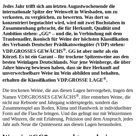
Jedes Jahr trifft sich am letzten Augustwochenende die
internationale Spitze der Weinwelt in Wiesbaden, um zu
verkosten, zu vergleichen, zu bewerten. Was dort so
konzentriert begutachtet wird, wird mit zwei Buchstaben in
Zusammenhang gebracht, die für Herkunft, Qualität und
Ambition stehen: „GG“ – und die, in Verbindung mit dem
Traubenadler, ikonisch für Weine der höchsten Klassifikation
des Verbands Deutscher Prädikatsweingüter (VDP) stehen:
®
VDP.GROSSES GEWÄCHS
. GG ist aber mehr als ein
Kürzel. Es ist ein Garant – für trockene Spitzenweine aus den
besten Weinlagen Deutschlands. Nur jene Weinberge, die über
Jahre hinweg bewiesen haben, dass sie ihre Herkunft auf
unverwechselbare Weise im Wein abbilden und behalten,
®
erhalten die Klassifikation VDP.GROSSE LAGE
.
Die trockenen Weine, die aus diesen Lagen hervorgehen, tragen den
®
Namen VDP.GROSSES GEWÄCHS
. Hier entstehen Weine, die
nicht nur Rebsorte und Jahrgang widerspiegeln, sondern das
Zusammenspiel aus Boden, Klima und Handwerk in individuellster
Form auf die Flasche bringen. Und das gelingt nur mit Winzerinnen
und Winzern, die mit Erfahrung, Präzision und dem Anspruch, jedes
Jahr aufs Neue die Quintessenz aus diesen Lagen herausholen.