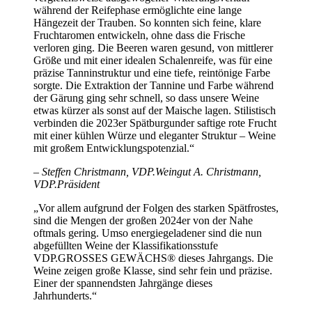
während der Reifephase ermöglichte eine lange
Hängezeit der Trauben. So konnten sich feine, klare
Fruchtaromen entwickeln, ohne dass die Frische
verloren ging. Die Beeren waren gesund, von mittlerer
Größe und mit einer idealen Schalenreife, was für eine
präzise Tanninstruktur und eine tiefe, reintönige Farbe
sorgte. Die Extraktion der Tannine und Farbe während
der Gärung ging sehr schnell, so dass unsere Weine
etwas kürzer als sonst auf der Maische lagen. Stilistisch
verbinden die 2023er Spätburgunder saftige rote Frucht
mit einer kühlen Würze und eleganter Struktur – Weine
mit großem Entwicklungspotenzial.“
– Steffen Christmann, VDP.Weingut A. Christmann,
VDP.Präsident
„Vor allem aufgrund der Folgen des starken Spätfrostes,
sind die Mengen der großen 2024er von der Nahe
oftmals gering. Umso energiegeladener sind die nun
abgefüllten Weine der Klassifikationsstufe
VDP.GROSSES GEWÄCHS® dieses Jahrgangs. Die
Weine zeigen große Klasse, sind sehr fein und präzise.
Einer der spannendsten Jahrgänge dieses
Jahrhunderts.“