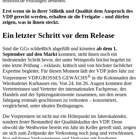
sensorische Prüfungen bestehen.
Erst wenn sie in ihrer Stilistik und Qualität dem Anspruch des
VDP gerecht werden, erhalten sie die Freigabe – und dürfen
zeigen, was in ihnen steckt.
Ein letzter Schritt vor dem Release
Sind die GGs schließlich abgefüllt und könnten
ab dem 1.
September auf den Markt
kommen, steht ihnen noch ein
bedeutender Schritt bevor, der unter Weinprofis höchst begehrt ist:
eine letzte Prüfung – exklusiv, kritisch und von höchster fachlicher
Expertise begleitet. Für diesen Moment lädt der VDP jedes Jahr zur
®
Vorpremiere VDP.GROSSES GEWÄCHS
in die Kolonnaden des
Wiesbadener Kurhauses ein. Von 24. bis 26. August kommen dort
Vertreterinnen und Vertreter der internationalen Fachpresse, des
Handels und der Spitzengastronomie zusammen, um den neuen
Jahrgang erstmals geschlossen zu verkosten – konzentriert,
vergleichend, unter idealen Bedingungen.
Die Vorpremiere ist nicht nur ein Höhepunkt im Jahreskalender,
sondern fester Bestandteil der Qualitätskultur des VDP. Denn
obwohl die Weißweine bereits ein Jahr im Keller gereift sind, zeigen
sie sich zum Zeitpunkt der Verkostung noch jung und verschlossen.
Nur erfahrene Verkosterinnen und Verkoster mit fundierter