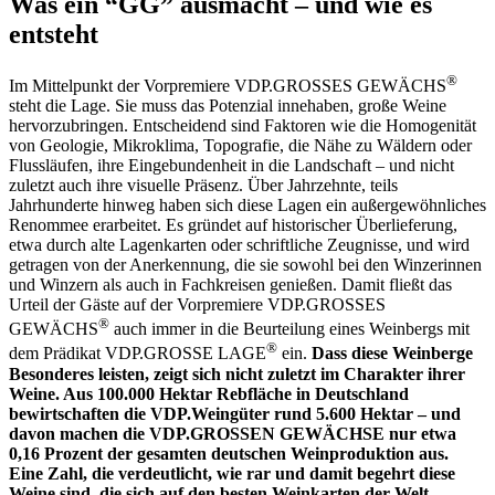
Was ein “GG” ausmacht – und wie es
entsteht
®
Im Mittelpunkt der Vorpremiere VDP.GROSSES GEWÄCHS
steht die Lage. Sie muss das Potenzial innehaben, große Weine
hervorzubringen. Entscheidend sind Faktoren wie die Homogenität
von Geologie, Mikroklima, Topografie, die Nähe zu Wäldern oder
Flussläufen, ihre Eingebundenheit in die Landschaft – und nicht
zuletzt auch ihre visuelle Präsenz. Über Jahrzehnte, teils
Jahrhunderte hinweg haben sich diese Lagen ein außergewöhnliches
Renommee erarbeitet. Es gründet auf historischer Überlieferung,
etwa durch alte Lagenkarten oder schriftliche Zeugnisse, und wird
getragen von der Anerkennung, die sie sowohl bei den Winzerinnen
und Winzern als auch in Fachkreisen genießen. Damit fließt das
Urteil der Gäste auf der Vorpremiere VDP.GROSSES
®
GEWÄCHS
auch immer in die Beurteilung eines Weinbergs mit
®
dem Prädikat VDP.GROSSE LAGE
ein.
Dass diese Weinberge
Besonderes leisten, zeigt sich nicht zuletzt im Charakter ihrer
Weine. Aus 100.000 Hektar Rebfläche in Deutschland
bewirtschaften die VDP.Weingüter rund 5.600 Hektar – und
davon machen die VDP.GROSSEN GEWÄCHSE nur etwa
0,16 Prozent der gesamten deutschen Weinproduktion aus.
Eine Zahl, die verdeutlicht, wie rar und damit begehrt diese
Weine sind, die sich auf den besten Weinkarten der Welt