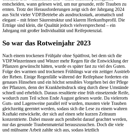
entscheiden, wann gelesen wird, um nur gesunde, reife Trauben zu
ernten. Trotz der Herausforderungen zeigt sich der Jahrgang 2024
aus Sicht vieler VDP.Betriebe als ausdrucksstark, aromatisch und
elegant – mit feiner Säurestruktur und klarem Herkunftsprofil. Die
Erträge sind klein, die Qualität jedoch vielversprechend – ein
Jahrgang mit großer Individualität und Reifepotenzial.
So war das Rotweinjahr 2023
Nach einem trockenen Frühjahr ohne Spätfrost, bei dem sich die
VDP.Winzerinnen und Winzer mehr Regen für die Entwicklung der
Pflanzen gewünscht hätten, wurde es später fast zu viel des Guten.
Folge des warmen und trockenen Frühlings war ein zeitiger Austrieb
der Reben. Einige Regenfälle während der Reifephase forderten ein
genaues Hinsehen und ein höchst sensibles Vorgehen bei der Pflege
der Pflanzen, denn der Krankheitsdruck stieg durch diese Umstände
schnell und erheblich. Daraus resultierte eine früh einsetzende Reife,
wodurch zum Teil schon Ende August gelesen wurde. Da vielerorts
Guts- und Lagenweine parallel reif wurden, mussten viele Trauben
gleichzeitig geerntet werden, sodass sich die Lese zu einem wahren
Kraftakt entwickelte, der sich auf einen sehr kurzen Zeitraum
konzentrierte. Dabei musste auch penibelst darauf geachtet werden,
nur das gesunde Traubenmaterial herauszusuchen. Doch die viele
und mühsame Arbeit zahlte sich aus, sodass letztlich