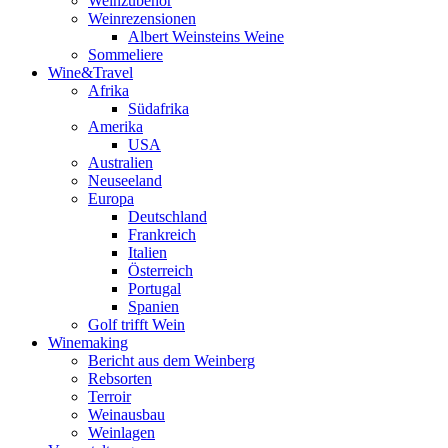
Weinzubehör
Weinrezensionen
Albert Weinsteins Weine
Sommeliere
Wine&Travel
Afrika
Südafrika
Amerika
USA
Australien
Neuseeland
Europa
Deutschland
Frankreich
Italien
Österreich
Portugal
Spanien
Golf trifft Wein
Winemaking
Bericht aus dem Weinberg
Rebsorten
Terroir
Weinausbau
Weinlagen