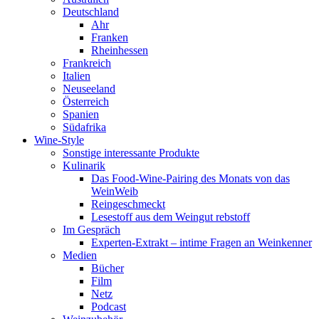
Deutschland
Ahr
Franken
Rheinhessen
Frankreich
Italien
Neuseeland
Österreich
Spanien
Südafrika
Wine-Style
Sonstige interessante Produkte
Kulinarik
Das Food-Wine-Pairing des Monats von das
WeinWeib
Reingeschmeckt
Lesestoff aus dem Weingut rebstoff
Im Gespräch
Experten-Extrakt – intime Fragen an Weinkenner
Medien
Bücher
Film
Netz
Podcast