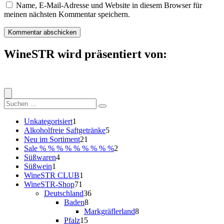
Name, E-Mail-Adresse und Website in diesem Browser für
meinen nächsten Kommentar speichern.
WineSTR wird präsentiert von:
Suche
nach:
1
Unkategorisiert
1
Produkt
5
Alkoholfreie Saftgetränke
5
21
Produkte
Neu im Sortiment
21
Produkte
2
Sale % % % % % % % % %
2
4
Produkte
Süßwaren
4
1
Produkte
Süßwein
1
Produkt
1
WineSTR CLUB
1
71
Produkt
WineSTR-Shop
71
Produkte
36
Deutschland
36
8
Produkte
Baden
8
Produkte
8
Markgräflerland
8
15
Produkte
Pfalz
15