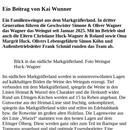
Ein Beitrag von Kai Wunner
Ein Familienweingut aus dem Markgräflerland. In dritter
Generation führen die Geschwister Simone & Oliver Wagner
das Wagner das Weingut seit Januar 2025. Mit im Betrieb sind
auch die Eltern Christiane Huck-Wagner & Roland sowie Oma
Margrit Huck. Olivers Lebensgefährte Simon Köhn und
Außenbetriebsleiter Frank Schmid runden das Team ab.
Blick in das südliche Markgräflerland. Foto Weingut
Huck–Wagner
Im südlichen Markgräflerland werden in sonnenverwöhnten Lagen
auf kalkhaltigen Böden die Weine des Weinguts erzeugt. Tief
verbunden mit dem Markgräflerland, spiegeln die Weine in den
Linien Heimat & Wurzel den Charakter und die Herkunft wider.
Rund um Efringen-Kirchen werden auf 15 ha Reben angebaut. Die
Gutsweine aus der Heimat-Linie sind fruchtig, unkompliziert,
spiegeln das Markgräflerland wider und reifen im Edelstahltank
bzw. die Rotweine im großen alten Holzfass. Die Lagenweine aus
der Linie „Wurzel“ stammen von den besten Lagen auf dem
Efringer Ölberg. Diese werden ganz oder zum Teil im Barrique und
Tonneaus ausgebaut und sind optimale Essensbegleiter. Eine