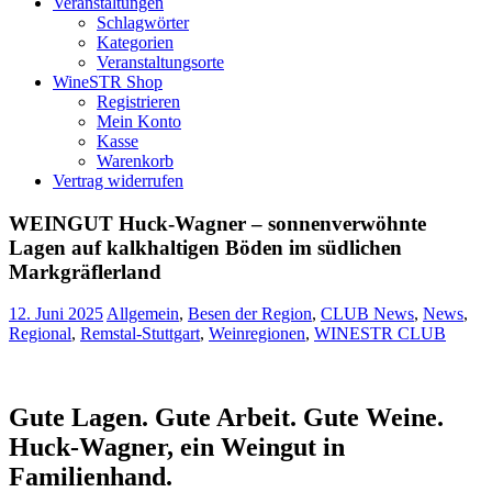
Veranstaltungen
Schlagwörter
Kategorien
Veranstaltungsorte
WineSTR Shop
Registrieren
Mein Konto
Kasse
Warenkorb
Vertrag widerrufen
WEINGUT Huck-Wagner – sonnenverwöhnte
Lagen auf kalkhaltigen Böden im südlichen
Markgräflerland
12. Juni 2025
Allgemein
,
Besen der Region
,
CLUB News
,
News
,
Regional
,
Remstal-Stuttgart
,
Weinregionen
,
WINESTR CLUB
Gute Lagen. Gute Arbeit. Gute Weine.
Huck-Wagner, ein Weingut in
Familienhand.