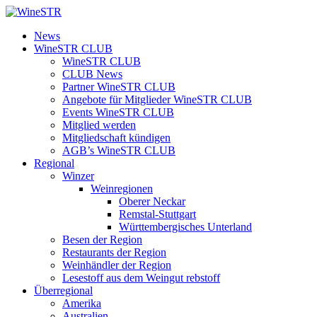
Zum
Inhalt
WineSTR
News
springen
WineSTR CLUB
WineSTR CLUB
CLUB News
Partner WineSTR CLUB
Angebote für Mitglieder WineSTR CLUB
Events WineSTR CLUB
Mitglied werden
Mitgliedschaft kündigen
AGB’s WineSTR CLUB
Regional
Winzer
Weinregionen
Oberer Neckar
Remstal-Stuttgart
Württembergisches Unterland
Besen der Region
Restaurants der Region
Weinhändler der Region
Lesestoff aus dem Weingut rebstoff
Überregional
Amerika
Australien