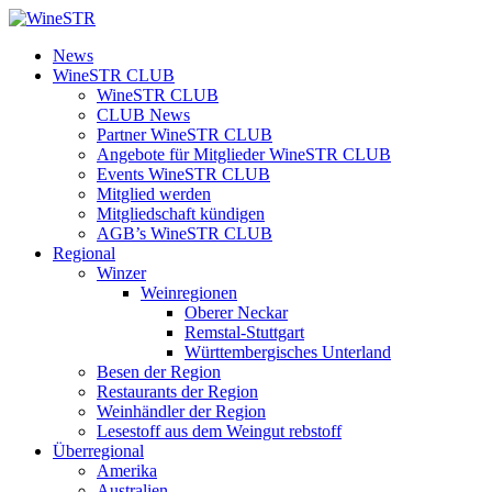
Zum
Inhalt
WineSTR
News
springen
WineSTR CLUB
WineSTR CLUB
CLUB News
Partner WineSTR CLUB
Angebote für Mitglieder WineSTR CLUB
Events WineSTR CLUB
Mitglied werden
Mitgliedschaft kündigen
AGB’s WineSTR CLUB
Regional
Winzer
Weinregionen
Oberer Neckar
Remstal-Stuttgart
Württembergisches Unterland
Besen der Region
Restaurants der Region
Weinhändler der Region
Lesestoff aus dem Weingut rebstoff
Überregional
Amerika
Australien