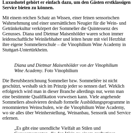
Luxushotel gehört er einfach dazu, um den Gästen erstklassigen
Service bieten zu können.
Mit einem reichen Schatz an Wissen, einer feinen sensorischen
Wahrnehmung und einer unersättlichen Neugier für die Wein- und
Getränkekultur verkörpert der Sommelier die Quintessenz des
Genusses. Diana und Dietmar Maisenhölder waren schon immer
leidenschaftliche Weinliebhaber und leiten heute mit viel Herzblut
ihre eigene Sommelierschule – die Vinophilium Wine Academy in
Stuttgart-Untertürkheim.
Diana und Dietmar Maisenhölder von der Vinophilium
Wine Academy
. Foto Vinophilium
Die Berufsbezeichnung Sommelier bzw. Sommelière ist nicht
geschützt, weshalb sich im Prinzip jeder so nennen darf. Wirklich
erfolgreich wird man in dieser Branche allerdings nur, wenn man
eine bestimmte Qualifikation vorweisen kann. Viele angehende
Sommeliers absolvieren deshalb formelle Ausbildungsprogramme in
renommierten Weinschulen, wie die Vinophilium Wine Academy,
wo sie alles über Weinherstellung, Weinanbau, Sensorik und Service
erlernen.
„Es gibt eine unendliche Vielfalt an Stilen und