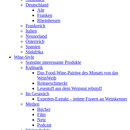
Deutschland
Ahr
Franken
Rheinhessen
Frankreich
Italien
Neuseeland
Österreich
Spanien
Südafrika
Wine-Style
Sonstige interessante Produkte
Kulinarik
Das Food-Wine-Pairing des Monats von das
WeinWeib
Reingeschmeckt
Lesestoff aus dem Weingut rebstoff
Im Gespräch
Experten-Extrakt – intime Fragen an Weinkenner
Medien
Bücher
Film
Netz
Podcast