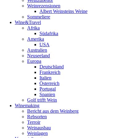
Weinzubehör
Weinrezensionen
Albert Weinsteins Weine
Sommeliere
Wine&Travel
Afrika
Südafrika
Amerika
USA
Australien
Neuseeland
Europa
Deutschland
Frankreich
Italien
Österreich
Portugal
Spanien
Golf trifft Wein
Winemaking
Bericht aus dem Weinberg
Rebsorten
Terroir
Weinausbau
Weinlagen