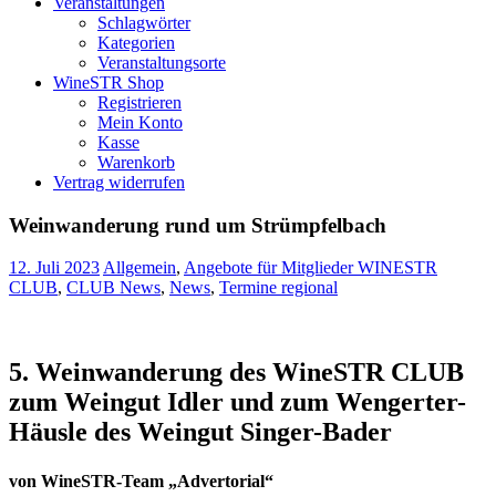
Veranstaltungen
Schlagwörter
Kategorien
Veranstaltungsorte
WineSTR Shop
Registrieren
Mein Konto
Kasse
Warenkorb
Vertrag widerrufen
Weinwanderung rund um Strümpfelbach
12. Juli 2023
Allgemein
,
Angebote für Mitglieder WINESTR
CLUB
,
CLUB News
,
News
,
Termine regional
5. Weinwanderung des WineSTR CLUB
zum Weingut Idler und zum Wengerter-
Häusle des Weingut Singer-Bader
von WineSTR-Team „Advertorial“