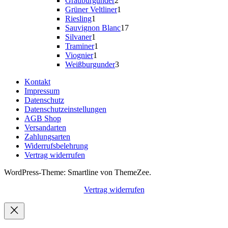
Grauburgunder
2
Produkte
1
Grüner Veltliner
1
1
Produkt
Riesling
1
Produkt
17
Sauvignon Blanc
17
1
Produkte
Silvaner
1
Produkt
1
Traminer
1
1
Produkt
Viognier
1
Produkt
3
Weißburgunder
3
Produkte
Kontakt
Impressum
Datenschutz
Datenschutzeinstellungen
AGB Shop
Versandarten
Zahlungsarten
Widerrufsbelehrung
Vertrag widerrufen
WordPress-Theme: Smartline von ThemeZee.
Vertrag widerrufen