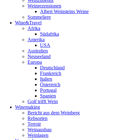
Weinzubehör
Weinrezensionen
Albert Weinsteins Weine
Sommeliere
Wine&Travel
Afrika
Südafrika
Amerika
USA
Australien
Neuseeland
Europa
Deutschland
Frankreich
Italien
Österreich
Portugal
Spanien
Golf trifft Wein
Winemaking
Bericht aus dem Weinberg
Rebsorten
Terroir
Weinausbau
Weinlagen