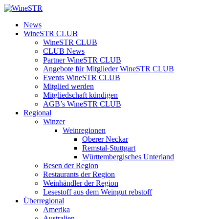
Zum
Inhalt
WineSTR
News
springen
WineSTR CLUB
WineSTR CLUB
CLUB News
Partner WineSTR CLUB
Angebote für Mitglieder WineSTR CLUB
Events WineSTR CLUB
Mitglied werden
Mitgliedschaft kündigen
AGB’s WineSTR CLUB
Regional
Winzer
Weinregionen
Oberer Neckar
Remstal-Stuttgart
Württembergisches Unterland
Besen der Region
Restaurants der Region
Weinhändler der Region
Lesestoff aus dem Weingut rebstoff
Überregional
Amerika
Australien