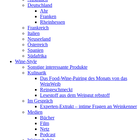
Deutschland
Ahr
Franken
Rheinhessen
Frankreich
Italien
Neuseeland
Österreich
Spanien
Südafrika
Wine-Style
Sonstige interessante Produkte
Kulinarik
Das Food-Wine-Pairing des Monats von das
WeinWeib
Reingeschmeckt
Lesestoff aus dem Weingut rebstoff
Im Gespräch
Experten-Extrakt – intime Fragen an Weinkenner
Medien
Bücher
Film
Netz
Podcast