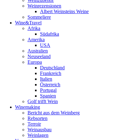
Weinzubehör
Weinrezensionen
Albert Weinsteins Weine
Sommeliere
Wine&Travel
Afrika
Südafrika
Amerika
USA
Australien
Neuseeland
Europa
Deutschland
Frankreich
Italien
Österreich
Portugal
Spanien
Golf trifft Wein
Winemaking
Bericht aus dem Weinberg
Rebsorten
Terroir
Weinausbau
Weinlagen