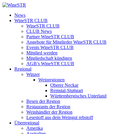
Zum
Inhalt
WineSTR
News
springen
WineSTR CLUB
WineSTR CLUB
CLUB News
Partner WineSTR CLUB
Angebote für Mitglieder WineSTR CLUB
Events WineSTR CLUB
Mitglied werden
Mitgliedschaft kündigen
AGB’s WineSTR CLUB
Regional
Winzer
Weinregionen
Oberer Neckar
Remstal-Stuttgart
Württembergisches Unterland
Besen der Region
Restaurants der Region
Weinhändler der Region
Lesestoff aus dem Weingut rebstoff
Überregional
Amerika
Australien