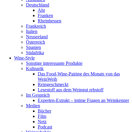
Deutschland
Ahr
Franken
Rheinhessen
Frankreich
Italien
Neuseeland
Österreich
Spanien
Südafrika
Wine-Style
Sonstige interessante Produkte
Kulinarik
Das Food-Wine-Pairing des Monats von das
WeinWeib
Reingeschmeckt
Lesestoff aus dem Weingut rebstoff
Im Gespräch
Experten-Extrakt – intime Fragen an Weinkenner
Medien
Bücher
Film
Netz
Podcast