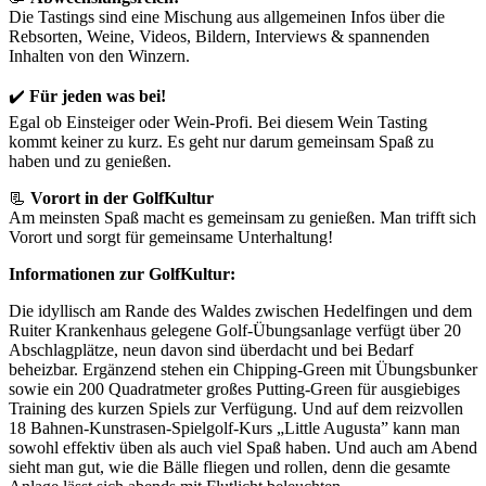
Die Tastings sind eine Mischung aus allgemeinen Infos über die
Rebsorten, Weine, Videos, Bildern, Interviews & spannenden
Inhalten von den Winzern.
✔️
Für jeden was bei!
Egal ob Einsteiger oder Wein-Profi. Bei diesem Wein Tasting
kommt keiner zu kurz. Es geht nur darum gemeinsam Spaß zu
haben und zu genießen.
📃
Vorort in der GolfKultur
Am meinsten Spaß macht es gemeinsam zu genießen. Man trifft sich
Vorort und sorgt für gemeinsame Unterhaltung!
Informationen zur GolfKultur:
Die idyllisch am Rande des Waldes zwischen Hedelfingen und dem
Ruiter Krankenhaus gelegene Golf-Übungsanlage verfügt über 20
Abschlagplätze, neun davon sind überdacht und bei Bedarf
beheizbar. Ergänzend stehen ein Chipping-Green mit Übungs­bunker
sowie ein 200 Quadratmeter großes Putting-Green für ausgiebiges
Training des kurzen Spiels zur Verfügung. Und auf dem reizvollen
18 Bahnen-Kunstrasen-Spielgolf-Kurs „Little Augusta” kann man
sowohl effektiv üben als auch viel Spaß haben. Und auch am Abend
sieht man gut, wie die Bälle fliegen und rollen, denn die gesamte