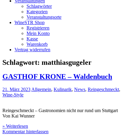
Veranstaltungen
Schlagwörter
Kategorien
Veranstaltungsorte
WineSTR Shop
Registrieren
Mein Konto
Kasse
Warenkorb
Vertrag widerrufen
Schlagwort:
matthiasgugeler
GASTHOF KRONE – Waldenbuch
21. März 2023
Allgemein
,
Kulinarik
,
News
,
Reingeschmeckt
,
Wine-Style
Reingeschmeckt – Gastronomien nicht nur rund um Stuttgart
Von Kai Wunner
» Weiterlesen
Kommentar hinterlassen