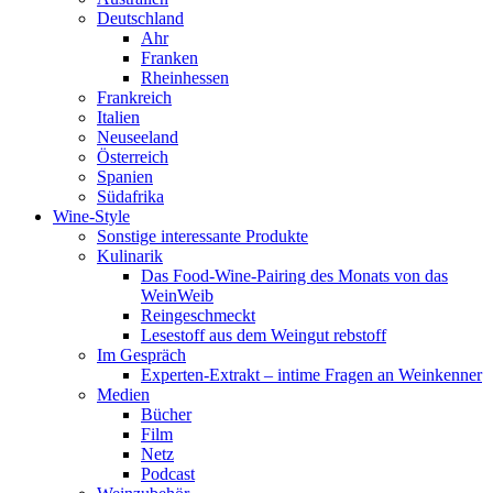
Deutschland
Ahr
Franken
Rheinhessen
Frankreich
Italien
Neuseeland
Österreich
Spanien
Südafrika
Wine-Style
Sonstige interessante Produkte
Kulinarik
Das Food-Wine-Pairing des Monats von das
WeinWeib
Reingeschmeckt
Lesestoff aus dem Weingut rebstoff
Im Gespräch
Experten-Extrakt – intime Fragen an Weinkenner
Medien
Bücher
Film
Netz
Podcast