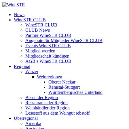
Zum
Inhalt
WineSTR
News
springen
WineSTR CLUB
WineSTR CLUB
CLUB News
Partner WineSTR CLUB
Angebote für Mitglieder WineSTR CLUB
Events WineSTR CLUB
Mitglied werden
Mitgliedschaft kündigen
AGB’s WineSTR CLUB
Regional
Winzer
Weinregionen
Oberer Neckar
Remstal-Stuttgart
Württembergisches Unterland
Besen der Region
Restaurants der Region
Weinhändler der Region
Lesestoff aus dem Weingut rebstoff
Überregional
Amerika
Australien