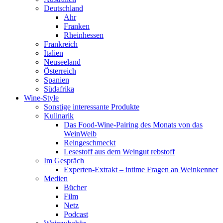
Deutschland
Ahr
Franken
Rheinhessen
Frankreich
Italien
Neuseeland
Österreich
Spanien
Südafrika
Wine-Style
Sonstige interessante Produkte
Kulinarik
Das Food-Wine-Pairing des Monats von das
WeinWeib
Reingeschmeckt
Lesestoff aus dem Weingut rebstoff
Im Gespräch
Experten-Extrakt – intime Fragen an Weinkenner
Medien
Bücher
Film
Netz
Podcast