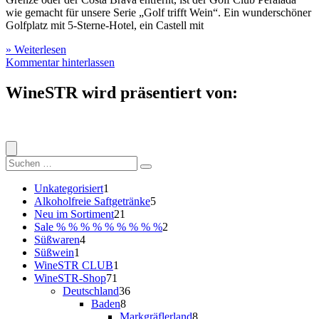
wie gemacht für unsere Serie „Golf trifft Wein“. Ein wunderschöner
Golfplatz mit 5-Sterne-Hotel, ein Castell mit
» Weiterlesen
Kommentar hinterlassen
WineSTR wird präsentiert von:
Suche
nach:
1
Unkategorisiert
1
Produkt
5
Alkoholfreie Saftgetränke
5
21
Produkte
Neu im Sortiment
21
Produkte
2
Sale % % % % % % % % %
2
4
Produkte
Süßwaren
4
1
Produkte
Süßwein
1
Produkt
1
WineSTR CLUB
1
71
Produkt
WineSTR-Shop
71
Produkte
36
Deutschland
36
8
Produkte
Baden
8
Produkte
8
Markgräflerland
8