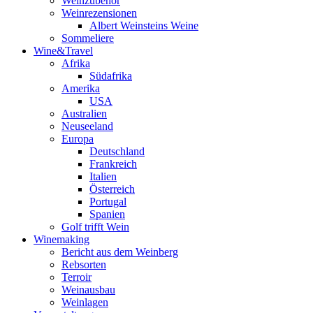
Weinzubehör
Weinrezensionen
Albert Weinsteins Weine
Sommeliere
Wine&Travel
Afrika
Südafrika
Amerika
USA
Australien
Neuseeland
Europa
Deutschland
Frankreich
Italien
Österreich
Portugal
Spanien
Golf trifft Wein
Winemaking
Bericht aus dem Weinberg
Rebsorten
Terroir
Weinausbau
Weinlagen