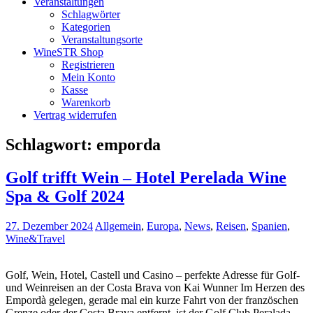
Veranstaltungen
Schlagwörter
Kategorien
Veranstaltungsorte
WineSTR Shop
Registrieren
Mein Konto
Kasse
Warenkorb
Vertrag widerrufen
Schlagwort:
emporda
Golf trifft Wein – Hotel Perelada Wine
Spa & Golf 2024
27. Dezember 2024
Allgemein
,
Europa
,
News
,
Reisen
,
Spanien
,
Wine&Travel
Golf, Wein, Hotel, Castell und Casino – perfekte Adresse für Golf-
und Weinreisen an der Costa Brava von Kai Wunner Im Herzen des
Empordà gelegen, gerade mal ein kurze Fahrt von der französchen
Grenze oder der Costa Brava entfernt, ist der Golf Club Peralada