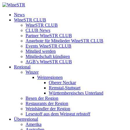
Zum
Inhalt
WineSTR
News
springen
WineSTR CLUB
WineSTR CLUB
CLUB News
Partner WineSTR CLUB
Angebote für Mitglieder WineSTR CLUB
Events WineSTR CLUB
Mitglied werden
Mitgliedschaft kündigen
AGB’s WineSTR CLUB
Regional
Winzer
Weinregionen
Oberer Neckar
Remstal-Stuttgart
Württembergisches Unterland
Besen der Region
Restaurants der Region
Weinhändler der Region
Lesestoff aus dem Weingut rebstoff
Überregional
Amerika
Australien