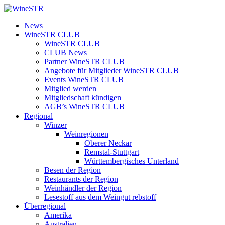
Zum
Inhalt
WineSTR
News
springen
WineSTR CLUB
WineSTR CLUB
CLUB News
Partner WineSTR CLUB
Angebote für Mitglieder WineSTR CLUB
Events WineSTR CLUB
Mitglied werden
Mitgliedschaft kündigen
AGB’s WineSTR CLUB
Regional
Winzer
Weinregionen
Oberer Neckar
Remstal-Stuttgart
Württembergisches Unterland
Besen der Region
Restaurants der Region
Weinhändler der Region
Lesestoff aus dem Weingut rebstoff
Überregional
Amerika
Australien