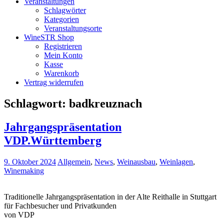
Veranstaltungen
Schlagwörter
Kategorien
Veranstaltungsorte
WineSTR Shop
Registrieren
Mein Konto
Kasse
Warenkorb
Vertrag widerrufen
Schlagwort:
badkreuznach
Jahrgangspräsentation
VDP.Württemberg
9. Oktober 2024
Allgemein
,
News
,
Weinausbau
,
Weinlagen
,
Winemaking
Traditionelle Jahrgangspräsentation in der Alte Reithalle in Stuttgart
für Fachbesucher und Privatkunden
von VDP