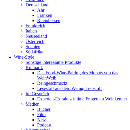
Deutschland
Ahr
Franken
Rheinhessen
Frankreich
Italien
Neuseeland
Österreich
Spanien
Südafrika
Wine-Style
Sonstige interessante Produkte
Kulinarik
Das Food-Wine-Pairing des Monats von das
WeinWeib
Reingeschmeckt
Lesestoff aus dem Weingut rebstoff
Im Gespräch
Experten-Extrakt – intime Fragen an Weinkenner
Medien
Bücher
Film
Netz
Podcast