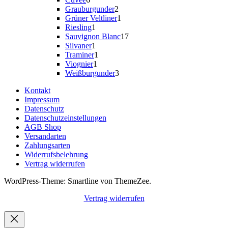
Produkte
2
Grauburgunder
2
Produkte
1
Grüner Veltliner
1
1
Produkt
Riesling
1
Produkt
17
Sauvignon Blanc
17
1
Produkte
Silvaner
1
Produkt
1
Traminer
1
1
Produkt
Viognier
1
Produkt
3
Weißburgunder
3
Produkte
Kontakt
Impressum
Datenschutz
Datenschutzeinstellungen
AGB Shop
Versandarten
Zahlungsarten
Widerrufsbelehrung
Vertrag widerrufen
WordPress-Theme: Smartline von ThemeZee.
Vertrag widerrufen