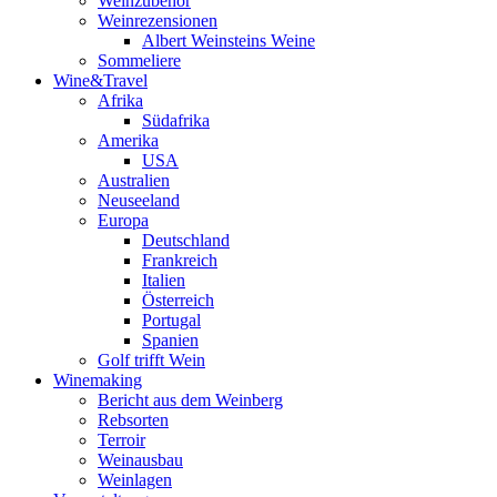
Weinzubehör
Weinrezensionen
Albert Weinsteins Weine
Sommeliere
Wine&Travel
Afrika
Südafrika
Amerika
USA
Australien
Neuseeland
Europa
Deutschland
Frankreich
Italien
Österreich
Portugal
Spanien
Golf trifft Wein
Winemaking
Bericht aus dem Weinberg
Rebsorten
Terroir
Weinausbau
Weinlagen