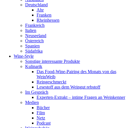
Deutschland
Ahr
Franken
Rheinhessen
Frankreich
Italien
Neuseeland
Österreich
Spanien
Südafrika
Wine-Style
Sonstige interessante Produkte
Kulinarik
Das Food-Wine-Pairing des Monats von das
WeinWeib
Reingeschmeckt
Lesestoff aus dem Weingut rebstoff
Im Gespräch
Experten-Extrakt – intime Fragen an Weinkenner
Medien
Bücher
Film
Netz
Podcast