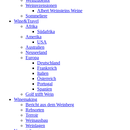
Weinzubehör
Weinrezensionen
Albert Weinsteins Weine
Sommeliere
Wine&Travel
Afrika
Südafrika
Amerika
USA
Australien
Neuseeland
Europa
Deutschland
Frankreich
Italien
Österreich
Portugal
Spanien
Golf trifft Wein
Winemaking
Bericht aus dem Weinberg
Rebsorten
Terroir
Weinausbau
Weinlagen