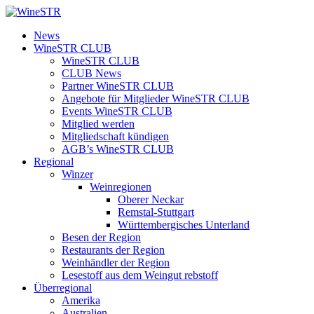
Zum
Inhalt
WineSTR
News
springen
WineSTR CLUB
WineSTR CLUB
CLUB News
Partner WineSTR CLUB
Angebote für Mitglieder WineSTR CLUB
Events WineSTR CLUB
Mitglied werden
Mitgliedschaft kündigen
AGB’s WineSTR CLUB
Regional
Winzer
Weinregionen
Oberer Neckar
Remstal-Stuttgart
Württembergisches Unterland
Besen der Region
Restaurants der Region
Weinhändler der Region
Lesestoff aus dem Weingut rebstoff
Überregional
Amerika
Australien