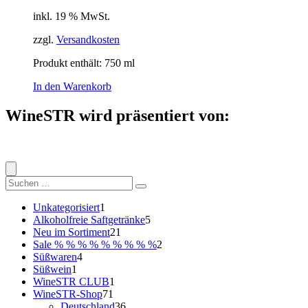
inkl. 19 % MwSt.
zzgl.
Versandkosten
Produkt enthält: 750
ml
In den Warenkorb
WineSTR wird präsentiert von:
Suche
nach:
1
Unkategorisiert
1
Produkt
5
Alkoholfreie Saftgetränke
5
21
Produkte
Neu im Sortiment
21
Produkte
2
Sale % % % % % % % % %
2
4
Produkte
Süßwaren
4
1
Produkte
Süßwein
1
Produkt
1
WineSTR CLUB
1
71
Produkt
WineSTR-Shop
71
Produkte
36
Deutschland
36