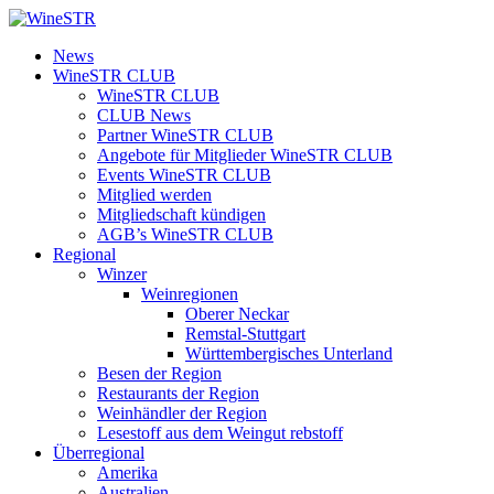
Zum
Inhalt
WineSTR
News
springen
WineSTR CLUB
WineSTR CLUB
CLUB News
Partner WineSTR CLUB
Angebote für Mitglieder WineSTR CLUB
Events WineSTR CLUB
Mitglied werden
Mitgliedschaft kündigen
AGB’s WineSTR CLUB
Regional
Winzer
Weinregionen
Oberer Neckar
Remstal-Stuttgart
Württembergisches Unterland
Besen der Region
Restaurants der Region
Weinhändler der Region
Lesestoff aus dem Weingut rebstoff
Überregional
Amerika
Australien