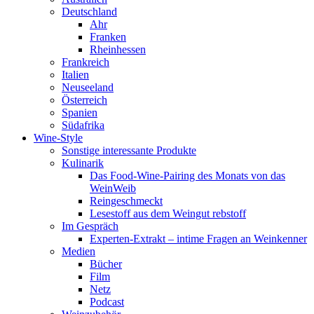
Deutschland
Ahr
Franken
Rheinhessen
Frankreich
Italien
Neuseeland
Österreich
Spanien
Südafrika
Wine-Style
Sonstige interessante Produkte
Kulinarik
Das Food-Wine-Pairing des Monats von das
WeinWeib
Reingeschmeckt
Lesestoff aus dem Weingut rebstoff
Im Gespräch
Experten-Extrakt – intime Fragen an Weinkenner
Medien
Bücher
Film
Netz
Podcast