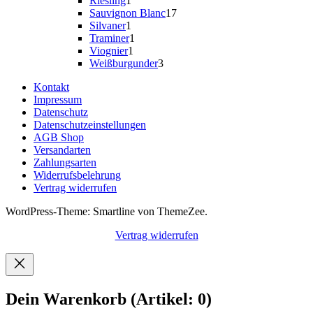
Riesling
1
Produkt
17
Sauvignon Blanc
17
1
Produkte
Silvaner
1
Produkt
1
Traminer
1
1
Produkt
Viognier
1
Produkt
3
Weißburgunder
3
Produkte
Kontakt
Impressum
Datenschutz
Datenschutzeinstellungen
AGB Shop
Versandarten
Zahlungsarten
Widerrufsbelehrung
Vertrag widerrufen
WordPress-Theme: Smartline von ThemeZee.
Vertrag widerrufen
Dein Warenkorb
(Artikel: 0)