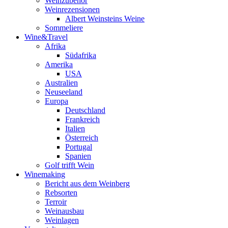
Weinzubehör
Weinrezensionen
Albert Weinsteins Weine
Sommeliere
Wine&Travel
Afrika
Südafrika
Amerika
USA
Australien
Neuseeland
Europa
Deutschland
Frankreich
Italien
Österreich
Portugal
Spanien
Golf trifft Wein
Winemaking
Bericht aus dem Weinberg
Rebsorten
Terroir
Weinausbau
Weinlagen