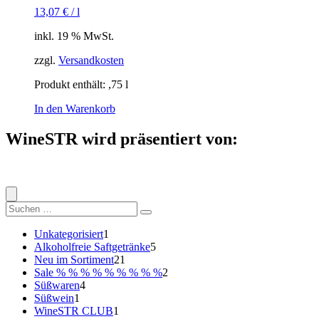
13,07
€
/
l
inkl. 19 % MwSt.
zzgl.
Versandkosten
Produkt enthält: ,75
l
In den Warenkorb
WineSTR wird präsentiert von:
Suche
nach:
1
Unkategorisiert
1
Produkt
5
Alkoholfreie Saftgetränke
5
21
Produkte
Neu im Sortiment
21
Produkte
2
Sale % % % % % % % % %
2
4
Produkte
Süßwaren
4
1
Produkte
Süßwein
1
Produkt
1
WineSTR CLUB
1