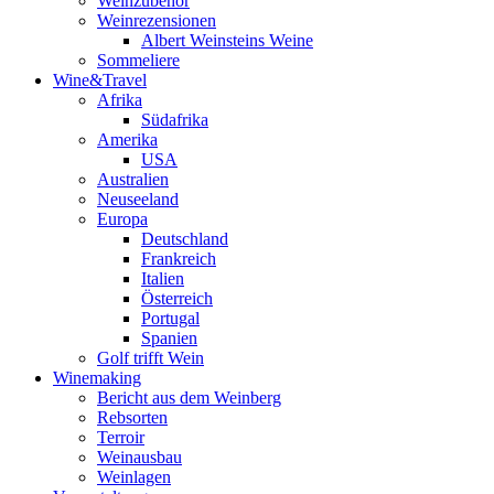
Weinzubehör
Weinrezensionen
Albert Weinsteins Weine
Sommeliere
Wine&Travel
Afrika
Südafrika
Amerika
USA
Australien
Neuseeland
Europa
Deutschland
Frankreich
Italien
Österreich
Portugal
Spanien
Golf trifft Wein
Winemaking
Bericht aus dem Weinberg
Rebsorten
Terroir
Weinausbau
Weinlagen