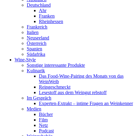
Deutschland
Ahr
Franken
Rheinhessen
Frankreich
Italien
Neuseeland
Österreich
Spanien
Südafrika
Wine-Style
Sonstige interessante Produkte
Kulinarik
Das Food-Wine-Pairing des Monats von das
WeinWeib
Reingeschmeckt
Lesestoff aus dem Weingut rebstoff
Im Gespräch
Experten-Extrakt – intime Fragen an Weinkenner
Medien
Bücher
Film
Netz
Podcast