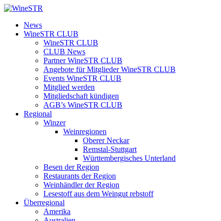
Zum
Inhalt
WineSTR
News
springen
WineSTR CLUB
WineSTR CLUB
CLUB News
Partner WineSTR CLUB
Angebote für Mitglieder WineSTR CLUB
Events WineSTR CLUB
Mitglied werden
Mitgliedschaft kündigen
AGB’s WineSTR CLUB
Regional
Winzer
Weinregionen
Oberer Neckar
Remstal-Stuttgart
Württembergisches Unterland
Besen der Region
Restaurants der Region
Weinhändler der Region
Lesestoff aus dem Weingut rebstoff
Überregional
Amerika
Australien